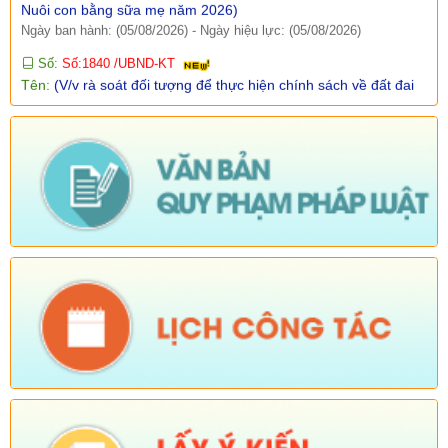
Số:
Số:1840 /UBND-KT
Tên:
(V/v rà soát đối tượng để thực hiện chính sách về đất đai
quy định tại Điều 16 và khoản 3 Điều 124 Luật Đất đai)
Ngày ban hành: (05/08/2026)
-
Ngày hiệu lực: (04/08/2026)
Tên:
(Mời dự Hội nghị Báo cáo viên cấp tỉnh thá)
Ngày ban hành: (05/08/2026)
Số:
Số: 1836/UBND-VP
Tên:
(V/v triển khai thực hiện Nghị định số 265/2026/NĐ-CP và
Nghị định số 266/2026/NĐ-CP của Chính phủ về tiết kiệm,
chống lãng phí.)
Ngày ban hành: (05/08/2026)
-
Ngày hiệu lực: (04/08/2026)
Số:
Số: 1839/KH-UBND
Tên:
(KẾ HOẠCH Công tác phổ biến, giáo dục pháp luật 6
tháng cuối năm 2026 trên địa bàn xã Sì Lở Lầu)
Ngày ban hành: (05/08/2026)
-
Ngày hiệu lực: (04/08/2026)
Số:
Số: 1721/KH-UBND
Tên:
(KẾ HOẠCH Tổ chức Hội nghị tổng kết năm học 2025-