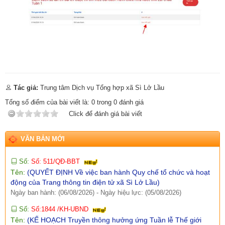
Tên:
(V/v triển khai thực hiện Nghị định số 301/2026/NĐ-CP
ngày 30/7/2026 của Chính phủ)
Ngày ban hành: (07/08/2026)
-
Ngày hiệu lực: (05/08/2026)
Số:
Số:1860 /UBND-KT
Tên:
(V/v Rà soát các điểm dân cư có nguy cơ sạt lở và lập
phương án sơ tán khi cần thiết.)
Ngày ban hành: (07/08/2026)
-
Ngày hiệu lực: (06/08/2026)
Số:
Số: 1851/UBND-VHXH
Tác giả:
Trung tâm Dịch vụ Tổng hợp xã Sì Lở Lầu
Tên:
(V/v thông tin kết quả rà soát các hệ thống thông tin, cơ sở
Tổng số điểm của bài viết là:
0
trong
0
đánh giá
dữ liệu, nền tảng số được giao quản lý, vận hành trên địa bàn
Click để đánh giá bài viết
xã Sì Lở Lầu)
Ngày ban hành: (06/08/2026)
-
Ngày hiệu lực: (05/08/2026)
VĂN BẢN MỚI
Số:
Số: 511/QĐ-BBT
Tên:
(QUYẾT ĐỊNH Về việc ban hành Quy chế tổ chức và hoạt
động của Trang thông tin điện tử xã Sì Lở Lầu)
Ngày ban hành: (06/08/2026)
-
Ngày hiệu lực: (05/08/2026)
Số:
Số:1844 /KH-UBND
Tên:
(KẾ HOẠCH Truyền thông hưởng ứng Tuần lễ Thế giới
Nuôi con bằng sữa mẹ năm 2026)
Ngày ban hành: (05/08/2026)
-
Ngày hiệu lực: (05/08/2026)