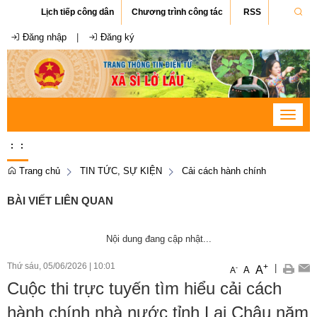
Lịch tiếp công dân
Chương trình công tác
RSS
Đăng nhập
|
Đăng ký
Toggle
navigat
:
:
Trang chủ
TIN TỨC, SỰ KIỆN
Cải cách hành chính
BÀI VIẾT LIÊN QUAN
Nội dung đang cập nhật...
Thứ sáu, 05/06/2026
|
10:01
+
|
A
-
A
A
Cuộc thi trực tuyến tìm hiểu cải cách
hành chính nhà nước tỉnh Lai Châu năm