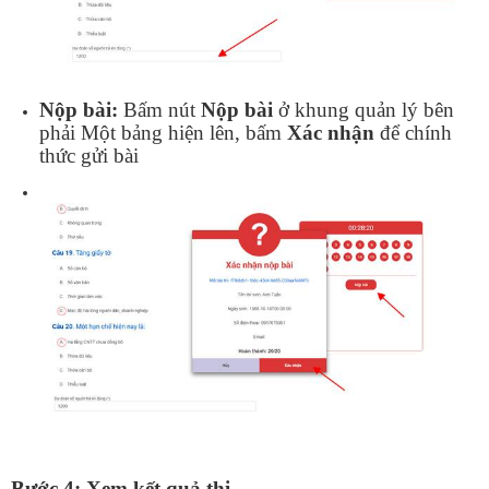
Nộp bài:
Bấm nút
Nộp bài
ở khung quản lý bên
phải Một bảng hiện lên, bấm
Xác nhận
để chính
thức gửi bài
Bước 4: Xem kết quả thi