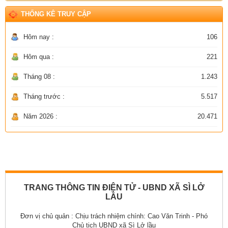
THỐNG KÊ TRUY CẬP
Hôm nay :
106
Hôm qua :
221
Tháng 08 :
1.243
Tháng trước :
5.517
Năm 2026 :
20.471
TRANG THÔNG TIN ĐIỆN TỬ - UBND XÃ SÌ LỞ
LẦU
Đơn vị chủ quản :
Chịu trách nhiệm chính: Cao Văn Trinh - Phó
Chủ tịch UBND xã Sì Lở lầu