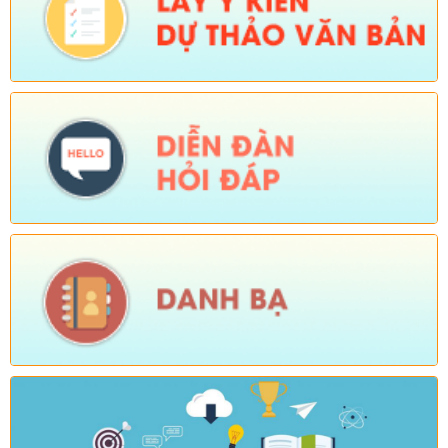
2026, triển khai nhiệm vụ năm học 2026-2027)
Ngày ban hành: (04/08/2026)
-
Ngày hiệu lực: (24/07/2026)
Số:
Số: 1805/KH-UBND
Tên:
(KẾ HOẠCH Thực hiện cao điểm tuyên truyền, vận động
và hỗ trợ Nhân dân thu nhận, kích hoạt tài khoản định danh
điện tử mức độ 2, tích hợp sổ sức khoẻ điện tử, tài khoản an
sinh xã hội trên địa bàn xã Sì Lở Lầu)
Ngày ban hành: (04/08/2026)
-
Ngày hiệu lực: (03/08/2026)