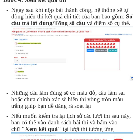
Ngay sau khi nộp bài thành công, hệ thống sẽ tự
động hiển thị kết quả chi tiết của bạn bao gồm:
Số
câu trả lời đúng/Tổng số câu
và điểm số cụ thể.
Những câu làm đúng sẽ có màu đỏ, câu làm sai
hoặc chưa chính xác sẽ hiển thị vòng tròn màu
Số:
Số: 1852/BC-UBND
trắng giúp bạn dễ dàng rà soát lại
Tên:
(BÁO CÁO Kết quả rà soát, đề xuất điều chỉnh dự toán
kinh phí thực hiện các dự án, nhiệm vụ khoa học, công nghệ,
Nếu muốn kiểm tra lại lịch sử các lượt thi sau này,
đổi mới sáng tạo và chuyển đổi số năm 2026)
bạn có thể vào danh sách bài thi và bấm vào
Ngày ban hành: (07/08/2026)
-
Ngày hiệu lực: (05/08/2026)
chữ
"Xem kết quả"
tại lượt thi tương ứng
Số:
Số: 1858/UBND-VP