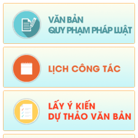
và hỗ trợ Nhân dân thu nhận, kích hoạt tài khoản định danh
điện tử mức độ 2, tích hợp sổ sức khoẻ điện tử, tài khoản an
sinh xã hội trên địa bàn xã Sì Lở Lầu)
Ngày ban hành: (04/08/2026)
-
Ngày hiệu lực: (03/08/2026)
Số:
Số:1813 /UBND-KT
Tên:
(Về việc tăng cường các biện pháp phòng, chống bệnh
Cúm gia cầm type A/H5N1)
Ngày ban hành: (04/08/2026)
-
Ngày hiệu lực: (03/08/2026)
Số:
Số:1824 /KH-UBND
Tên:
(KẾ HOẠCH Hành động 100 ngày xử lý dứt điểm các điểm
nghẽn về chuyển đổi số trên địa bàn xã Sì Lở Lầu)
Ngày ban hành: (04/08/2026)
-
Ngày hiệu lực: (03/08/2026)
Số:
Số:1826 /UBND-VHXH
Tên:
(V/v tuyên truyền một số nội dung)
Ngày ban hành: (04/08/2026)
-
Ngày hiệu lực: (03/08/2026)
Số:
Số 184-CV/ĐU
Tên:
(V/v triển khai thực hiện Kế hoạch số 200-KH/ĐU, ngày
29/7/2026 của Ban Thường vụ Đảng ủy)
Ngày ban hành: (04/08/2026)
-
Ngày hiệu lực: (03/08/2026)