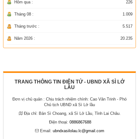
Hôm qua :
226
Tháng 08 :
1.009
Tháng trước :
5.517
Năm 2026 :
20.235
TRANG THÔNG TIN ĐIỆN TỬ - UBND XÃ SÌ LỞ
LẦU
Đơn vị chủ quản :
Chịu trách nhiệm chính: Cao Văn Trinh - Phó
Chủ tịch UBND xã Sì Lở lầu
Địa chỉ:
Bản Sì Choang, xã Sì Lở Lầu, Tỉnh Lai Châu.
Điện thoại:
0886867688
Email:
ubndxasilolau.lc@gmail.com