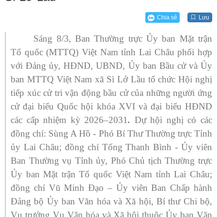
Chia sẻ
Lưu
Sáng 8/3, Ban Thường trực Ủy ban Mặt trận
Tổ quốc (MTTQ) Việt Nam tỉnh Lai Châu phối hợp
với Đảng ủy, HĐND, UBND, Ủy ban Bầu cử và Ủy
ban MTTQ Việt Nam xã Sì Lở Lầu tổ chức Hội nghị
tiếp xúc cử tri vận động bầu cử của những người ứng
cử đại biểu Quốc hội khóa XVI và đại biểu HĐND
các cấp nhiệm kỳ 2026–2031
.
Dự hội nghị có các
đồng chí: Sùng A Hồ - Phó Bí Thư Thường trực Tỉnh
ủy Lai Châu; đồng chí Tống Thanh Bình - Ủy viên
Ban Thường vụ Tỉnh ủy, Phó Chủ tịch Thường trực
Ủy ban Mặt trận Tổ quốc Việt Nam tỉnh Lai Châu;
đồng chí Vũ Minh Đạo – Ủy viên Ban Chấp hành
Đảng bộ Ủy ban Văn hóa và Xã hội, Bí thư Chi bộ,
Vụ trưởng Vụ Văn hóa và Xã hội thuộc Ủy ban Văn