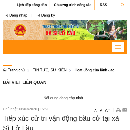
Lịch tiếp công dân
Chương trình công tác
RSS
Đăng nhập
|
Đăng ký
Toggle
navigat
:
:
Trang chủ
TIN TỨC, SỰ KIỆN
Hoạt động của lãnh đạo
BÀI VIẾT LIÊN QUAN
Nội dung đang cập nhật...
Chủ nhật, 08/03/2026
|
16:51
+
|
A
-
A
A
Tiếp xúc cử tri vận động bầu cử tại xã
Sì Lở Lầu