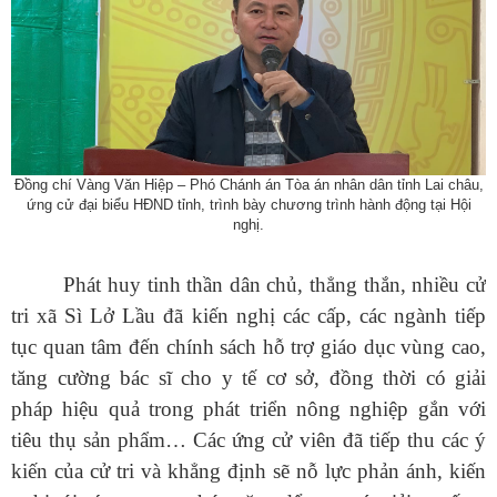
Đồng chí Vàng Văn Hiệp – Phó Chánh án Tòa án nhân dân tỉnh Lai châu,
ứng cử đại biểu HĐND tỉnh, trình bày chương trình hành động tại Hội
nghị.
Số:
Số: 511/QĐ-BBT
Tên:
(QUYẾT ĐỊNH Về việc ban hành Quy chế tổ chức và hoạt
động của Trang thông tin điện tử xã Sì Lở Lầu)
Phát huy tinh thần dân chủ, thẳng thắn, nhiều cử
Ngày ban hành: (06/08/2026)
-
Ngày hiệu lực: (05/08/2026)
tri xã Sì Lở Lầu đã kiến nghị các cấp, các ngành tiếp
Số:
Số:1844 /KH-UBND
tục quan tâm đến chính sách hỗ trợ giáo dục vùng cao,
Tên:
(KẾ HOẠCH Truyền thông hưởng ứng Tuần lễ Thế giới
tăng cường bác sĩ cho y tế cơ sở, đồng thời có giải
Nuôi con bằng sữa mẹ năm 2026)
Ngày ban hành: (05/08/2026)
-
Ngày hiệu lực: (05/08/2026)
pháp hiệu quả trong phát triển nông nghiệp gắn với
tiêu thụ sản phẩm… Các ứng cử viên đã tiếp thu các ý
Số:
Số:1840 /UBND-KT
Tên:
(V/v rà soát đối tượng để thực hiện chính sách về đất đai
kiến của cử tri và khẳng định sẽ nỗ lực phản ánh, kiến
quy định tại Điều 16 và khoản 3 Điều 124 Luật Đất đai)