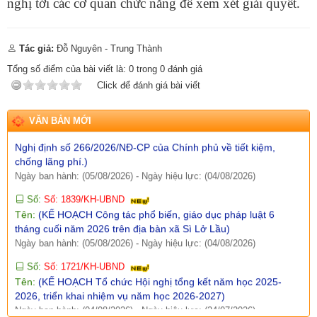
nghị tới các cơ quan chức năng để xem xét giải quyết.
Ngày ban hành: (05/08/2026)
-
Ngày hiệu lực: (04/08/2026)
Tên:
(Mời dự Hội nghị Báo cáo viên cấp tỉnh thá)
Tác giả:
Đỗ Nguyên - Trung Thành
Ngày ban hành: (05/08/2026)
Tổng số điểm của bài viết là:
0
trong
0
đánh giá
Số:
Số: 1836/UBND-VP
Click để đánh giá bài viết
Tên:
(V/v triển khai thực hiện Nghị định số 265/2026/NĐ-CP và
Nghị định số 266/2026/NĐ-CP của Chính phủ về tiết kiệm,
VĂN BẢN MỚI
chống lãng phí.)
Ngày ban hành: (05/08/2026)
-
Ngày hiệu lực: (04/08/2026)
Số:
Số: 1839/KH-UBND
Tên:
(KẾ HOẠCH Công tác phổ biến, giáo dục pháp luật 6
tháng cuối năm 2026 trên địa bàn xã Sì Lở Lầu)
Ngày ban hành: (05/08/2026)
-
Ngày hiệu lực: (04/08/2026)
Số:
Số: 1721/KH-UBND
Tên:
(KẾ HOẠCH Tổ chức Hội nghị tổng kết năm học 2025-
2026, triển khai nhiệm vụ năm học 2026-2027)
Ngày ban hành: (04/08/2026)
-
Ngày hiệu lực: (24/07/2026)
Số:
Số: 1805/KH-UBND
Tên:
(KẾ HOẠCH Thực hiện cao điểm tuyên truyền, vận động