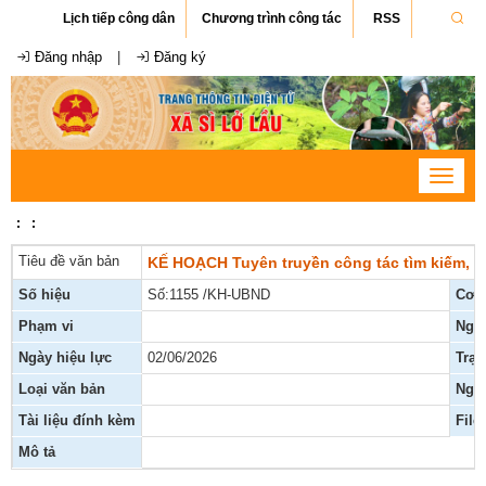
Lịch tiếp công dân
Chương trình công tác
RSS
Đăng nhập
|
Đăng ký
Toggle
navigat
:
:
Tiêu đề văn bản
KẾ HOẠCH Tuyên truyền công tác tìm kiếm, quy
Số hiệu
Số:1155 /KH-UBND
Cơ 
Phạm vi
Ngà
Ngày hiệu lực
02/06/2026
Trạn
Loại văn bản
Ngư
Tài liệu đính kèm
File
Mô tả