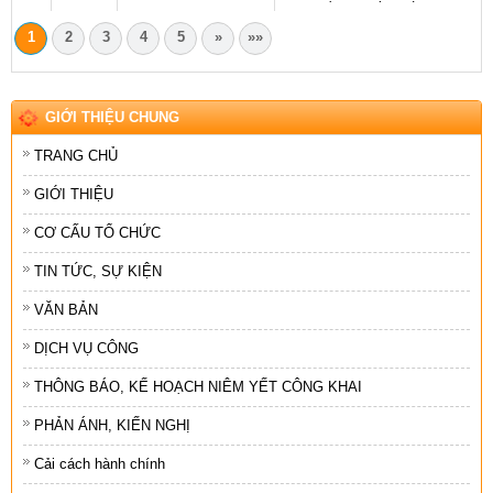
1
2
3
4
5
»
»»
GIỚI THIỆU CHUNG
TRANG CHỦ
GIỚI THIỆU
CƠ CẤU TỔ CHỨC
TIN TỨC, SỰ KIỆN
VĂN BẢN
DỊCH VỤ CÔNG
THÔNG BÁO, KẾ HOẠCH NIÊM YẾT CÔNG KHAI
PHẢN ÁNH, KIẾN NGHỊ
Cải cách hành chính