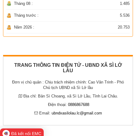
Tháng 08 :
1.485
Tháng trước :
5.536
Năm 2026 :
20.753
TRANG THÔNG TIN ĐIỆN TỬ - UBND XÃ SÌ LỞ
LẦU
Đơn vị chủ quản :
Chịu trách nhiệm chính: Cao Văn Trinh - Phó
Chủ tịch UBND xã Sì Lở lầu
Địa chỉ:
Bản Sì Choang, xã Sì Lở Lầu, Tỉnh Lai Châu.
Điện thoại:
0886867688
Email:
ubndxasilolau.lc@gmail.com
Đã kết nối EMC