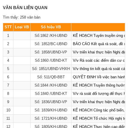
VĂN BẢN LIÊN QUAN
Tìm thấy: 258 văn bản
STT
Loại VB
Số hiệu VB
1
Số:1862 /KH-UBND
KẾ HOẠCH Tuyên truyền ứng dụng 
2
Số: 1852/BC-UBND
BÁO CÁO Kết quả rà soát, đề xuấ
3
Số: 1858/UBND-VP
V/v triển khai thực hiện Nghị đ
4
Số:1860 /UBND-KT
V/v Rà soát các điểm dân cư có 
5
Số: 1851/UBND-VHXH
V/v thông tin kết quả rà soát cá
6
Số: 511/QĐ-BBT
QUYẾT ĐỊNH Về việc ban hành Qu
7
Số:1844 /KH-UBND
KẾ HOẠCH Truyền thông hưởng ứ
8
Số:1840 /UBND-KT
V/v rà soát đối tượng để thực hi
9
Số: 1836/UBND-VP
V/v triển khai thực hiện Nghị đị
10
Số: 1839/KH-UBND
KẾ HOẠCH Công tác phổ biến, giá
11
Số: 1721/KH-UBND
KẾ HOẠCH Tổ chức Hội nghị tổng
12
Số: 1805/KH-UBND
KẾ HOẠCH Thực hiện cao điểm tuy