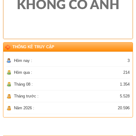
THỐNG KÊ TRUY CẬP
Hôm nay :
3
Hôm qua :
214
Tháng 08 :
1.354
Tháng trước :
5.528
Năm 2026 :
20.596