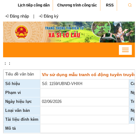
Lịch tiếp công dân
Chương trình công tác
RSS
Đăng nhập
|
Đăng ký
Toggle
navigat
:
:
Tiêu đề văn bản
V/v sử dụng mẫu tranh cổ động tuyên truyền 
Số hiệu
Số: 1159/UBND-VHXH
Cơ 
Phạm vi
Ngà
Ngày hiệu lực
02/06/2026
Trạ
Loại văn bản
Ngư
Tài liệu đính kèm
Fil
Mô tả