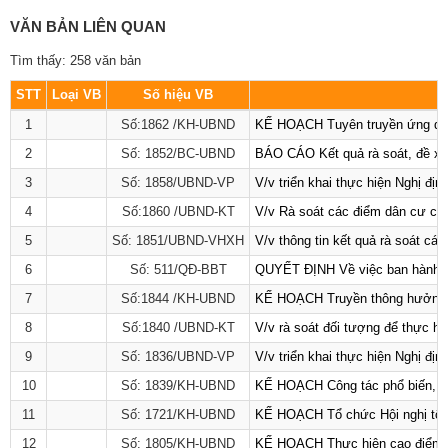
VĂN BẢN LIÊN QUAN
Tìm thấy: 258 văn bản
STT
Loại VB
Số hiệu VB
1
Số:1862 /KH-UBND
KẾ HOẠCH Tuyên truyền ứng dụng 
2
Số: 1852/BC-UBND
BÁO CÁO Kết quả rà soát, đề xuấ
3
Số: 1858/UBND-VP
V/v triển khai thực hiện Nghị đ
4
Số:1860 /UBND-KT
V/v Rà soát các điểm dân cư có 
5
Số: 1851/UBND-VHXH
V/v thông tin kết quả rà soát cá
6
Số: 511/QĐ-BBT
QUYẾT ĐỊNH Về việc ban hành Qu
7
Số:1844 /KH-UBND
KẾ HOẠCH Truyền thông hưởng ứ
8
Số:1840 /UBND-KT
V/v rà soát đối tượng để thực hi
9
Số: 1836/UBND-VP
V/v triển khai thực hiện Nghị đị
10
Số: 1839/KH-UBND
KẾ HOẠCH Công tác phổ biến, giá
11
Số: 1721/KH-UBND
KẾ HOẠCH Tổ chức Hội nghị tổng
12
Số: 1805/KH-UBND
KẾ HOẠCH Thực hiện cao điểm tuy