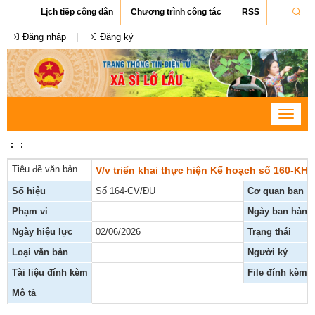
Lịch tiếp công dân
Chương trình công tác
RSS
Đăng nhập
|
Đăng ký
Toggle
navigat
:
:
Tiêu đề văn bản
V/v triển khai thực hiện Kế hoạch số 160-KH
Số hiệu
Số 164-CV/ĐU
Cơ quan ban h
Phạm vi
Ngày ban hành
Ngày hiệu lực
02/06/2026
Trạng thái
Loại văn bản
Người ký
Tài liệu đính kèm
File đính kèm
Mô tả