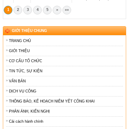
1
2
3
4
5
»
»»
GIỚI THIỆU CHUNG
TRANG CHỦ
GIỚI THIỆU
CƠ CẤU TỔ CHỨC
TIN TỨC, SỰ KIỆN
VĂN BẢN
DỊCH VỤ CÔNG
THÔNG BÁO, KẾ HOẠCH NIÊM YẾT CÔNG KHAI
PHẢN ÁNH, KIẾN NGHỊ
Cải cách hành chính