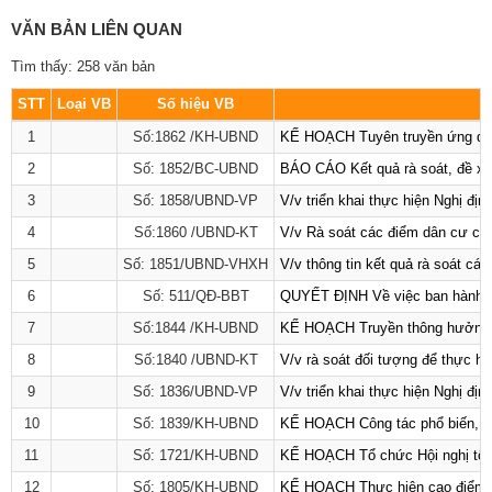
VĂN BẢN LIÊN QUAN
Tìm thấy: 258 văn bản
STT
Loại VB
Số hiệu VB
1
Số:1862 /KH-UBND
KẾ HOẠCH Tuyên truyền ứng dụng 
2
Số: 1852/BC-UBND
BÁO CÁO Kết quả rà soát, đề xuấ
3
Số: 1858/UBND-VP
V/v triển khai thực hiện Nghị đ
4
Số:1860 /UBND-KT
V/v Rà soát các điểm dân cư có 
5
Số: 1851/UBND-VHXH
V/v thông tin kết quả rà soát cá
6
Số: 511/QĐ-BBT
QUYẾT ĐỊNH Về việc ban hành Qu
7
Số:1844 /KH-UBND
KẾ HOẠCH Truyền thông hưởng ứ
8
Số:1840 /UBND-KT
V/v rà soát đối tượng để thực hi
9
Số: 1836/UBND-VP
V/v triển khai thực hiện Nghị đị
10
Số: 1839/KH-UBND
KẾ HOẠCH Công tác phổ biến, giá
11
Số: 1721/KH-UBND
KẾ HOẠCH Tổ chức Hội nghị tổng
12
Số: 1805/KH-UBND
KẾ HOẠCH Thực hiện cao điểm tuy