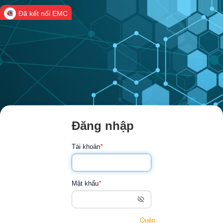
Đã kết nối EMC
Đăng nhập
Tài khoản
*
Mật khẩu
*
Quên