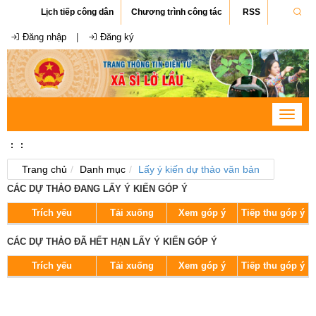
Lịch tiếp công dân
Chương trình công tác
RSS
Đăng nhập
|
Đăng ký
Toggle
navigat
:
:
Trang chủ
Danh mục
Lấy ý kiến dự thảo văn bản
CÁC DỰ THẢO ĐANG LẤY Ý KIẾN GÓP Ý
Trích yếu
Tải xuống
Xem góp ý
Tiếp thu góp ý
CÁC DỰ THẢO ĐÃ HẾT HẠN LẤY Ý KIẾN GÓP Ý
Trích yếu
Tải xuống
Xem góp ý
Tiếp thu góp ý