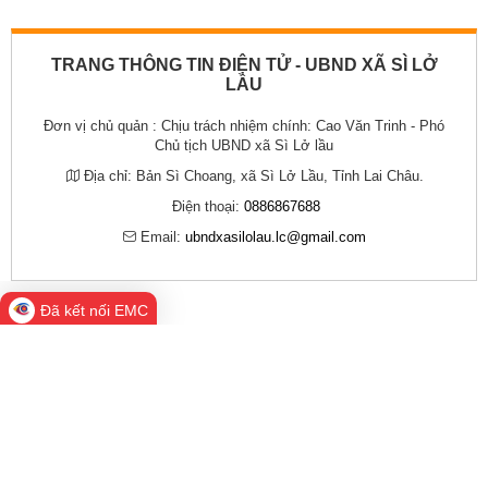
TRANG THÔNG TIN ĐIỆN TỬ - UBND XÃ SÌ LỞ
LẦU
Đơn vị chủ quản :
Chịu trách nhiệm chính: Cao Văn Trinh - Phó
Chủ tịch UBND xã Sì Lở lầu
Địa chỉ:
Bản Sì Choang, xã Sì Lở Lầu, Tỉnh Lai Châu.
Điện thoại:
0886867688
Email:
ubndxasilolau.lc@gmail.com
Đã kết nối EMC