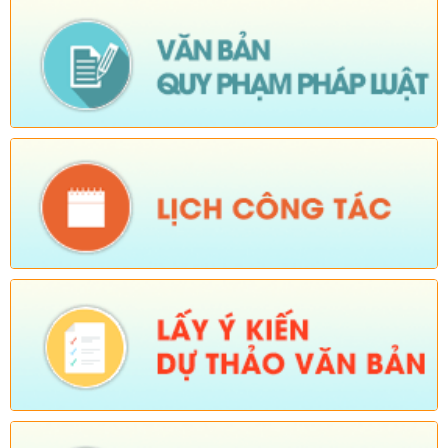
Số:
Số: 1839/KH-UBND
Tên:
(KẾ HOẠCH Công tác phổ biến, giáo dục pháp luật 6
tháng cuối năm 2026 trên địa bàn xã Sì Lở Lầu)
Ngày ban hành: (05/08/2026)
-
Ngày hiệu lực: (04/08/2026)
Số:
Số: 1721/KH-UBND
Tên:
(KẾ HOẠCH Tổ chức Hội nghị tổng kết năm học 2025-
2026, triển khai nhiệm vụ năm học 2026-2027)
Ngày ban hành: (04/08/2026)
-
Ngày hiệu lực: (24/07/2026)
Số:
Số: 1805/KH-UBND
Tên:
(KẾ HOẠCH Thực hiện cao điểm tuyên truyền, vận động
và hỗ trợ Nhân dân thu nhận, kích hoạt tài khoản định danh
điện tử mức độ 2, tích hợp sổ sức khoẻ điện tử, tài khoản an
sinh xã hội trên địa bàn xã Sì Lở Lầu)
Ngày ban hành: (04/08/2026)
-
Ngày hiệu lực: (03/08/2026)
Số:
Số:1813 /UBND-KT
Tên:
(Về việc tăng cường các biện pháp phòng, chống bệnh
Cúm gia cầm type A/H5N1)
Ngày ban hành: (04/08/2026)
-
Ngày hiệu lực: (03/08/2026)
Số:
Số:1824 /KH-UBND