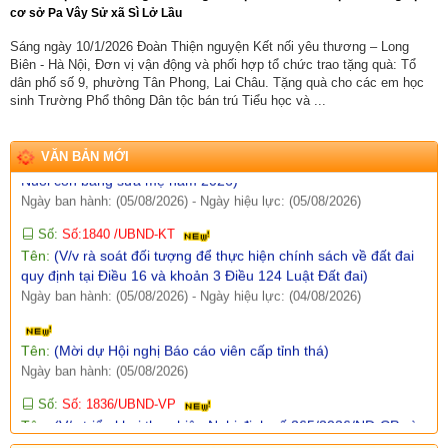
Tên:
(QUYẾT ĐỊNH Về việc ban hành Quy chế tổ chức và hoạt
cơ sở Pa Vây Sử xã Sì Lở Lầu
động của Trang thông tin điện tử xã Sì Lở Lầu)
Sáng ngày 10/1/2026 Đoàn Thiện nguyện Kết nối yêu thương – Long
Ngày ban hành: (06/08/2026)
-
Ngày hiệu lực: (05/08/2026)
Biên - Hà Nội, Đơn vị vận động và phối hợp tổ chức trao tặng quà: Tổ
dân phố số 9, phường Tân Phong, Lai Châu. Tặng quà cho các em học
Số:
Số:1844 /KH-UBND
sinh Trường Phổ thông Dân tộc bán trú Tiểu học và ...
Tên:
(KẾ HOẠCH Truyền thông hưởng ứng Tuần lễ Thế giới
Nuôi con bằng sữa mẹ năm 2026)
Ngày ban hành: (05/08/2026)
-
Ngày hiệu lực: (05/08/2026)
VĂN BẢN MỚI
Số:
Số:1840 /UBND-KT
Tên:
(V/v rà soát đối tượng để thực hiện chính sách về đất đai
quy định tại Điều 16 và khoản 3 Điều 124 Luật Đất đai)
Ngày ban hành: (05/08/2026)
-
Ngày hiệu lực: (04/08/2026)
Tên:
(Mời dự Hội nghị Báo cáo viên cấp tỉnh thá)
Ngày ban hành: (05/08/2026)
Số:
Số: 1836/UBND-VP
Tên:
(V/v triển khai thực hiện Nghị định số 265/2026/NĐ-CP và
Nghị định số 266/2026/NĐ-CP của Chính phủ về tiết kiệm,
chống lãng phí.)
Ngày ban hành: (05/08/2026)
-
Ngày hiệu lực: (04/08/2026)