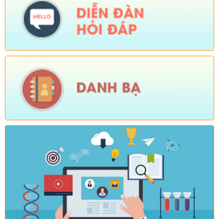
Tên:
(KẾ HOẠCH Hành động 100 ngày xử lý dứt điểm các điểm
nghẽn về chuyển đổi số trên địa bàn xã Sì Lở Lầu)
Ngày ban hành: (04/08/2026)
-
Ngày hiệu lực: (03/08/2026)
Số:
Số:1826 /UBND-VHXH
Tên:
(V/v tuyên truyền một số nội dung)
Ngày ban hành: (04/08/2026)
-
Ngày hiệu lực: (03/08/2026)