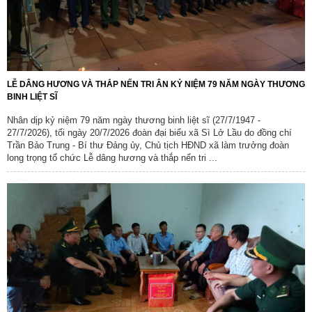
LỄ DÂNG HƯƠNG VÀ THẮP NẾN TRI ÂN KỶ NIỆM 79 NĂM NGÀY THƯƠNG
BINH LIỆT SĨ
Nhân dịp kỷ niệm 79 năm ngày thương binh liệt sĩ (27/7/1947 -
27/7/2026), tối ngày 20/7/2026 đoàn đại biểu xã Sì Lở Lầu do đồng chí
Trần Bảo Trung - Bí thư Đảng ủy, Chủ tịch HĐND xã làm trưởng đoàn
long trọng tổ chức Lễ dâng hương và thắp nến tri ...