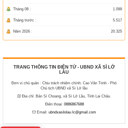
Tháng 08 :
1.099
Tháng trước :
5.517
Năm 2026 :
20.325
TRANG THÔNG TIN ĐIỆN TỬ - UBND XÃ SÌ LỞ
LẦU
Đơn vị chủ quản :
Chịu trách nhiệm chính: Cao Văn Trinh - Phó
Chủ tịch UBND xã Sì Lở lầu
Địa chỉ:
Bản Sì Choang, xã Sì Lở Lầu, Tỉnh Lai Châu.
Điện thoại:
0886867688
Email:
ubndxasilolau.lc@gmail.com