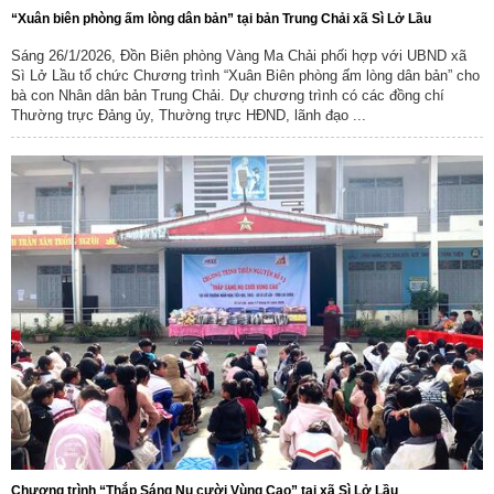
“Xuân biên phòng ấm lòng dân bản” tại bản Trung Chải xã Sì Lở Lầu
Sáng 26/1/2026, Đồn Biên phòng Vàng Ma Chải phối hợp với UBND xã
Sì Lở Lầu tổ chức Chương trình “Xuân Biên phòng ấm lòng dân bản” cho
bà con Nhân dân bản Trung Chải. Dự chương trình có các đồng chí
Thường trực Đảng ủy, Thường trực HĐND, lãnh đạo ...
Chương trình “Thắp Sáng Nụ cười Vùng Cao” tại xã Sì Lở Lầu