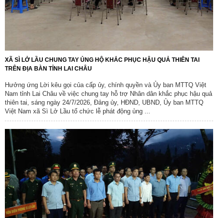
XÃ SÌ LỞ LẦU CHUNG TAY ỦNG HỘ KHẮC PHỤC HẬU QUẢ THIÊN TAI
TRÊN ĐỊA BÀN TỈNH LAI CHÂU
Hưởng ứng Lời kêu gọi của cấp ủy, chính quyền và Ủy ban MTTQ Việt
Nam tỉnh Lai Châu về việc chung tay hỗ trợ Nhân dân khắc phục hậu quả
thiên tai, sáng ngày 24/7/2026, Đảng ủy, HĐND, UBND, Ủy ban MTTQ
Việt Nam xã Sì Lở Lầu tổ chức lễ phát động ủng ...