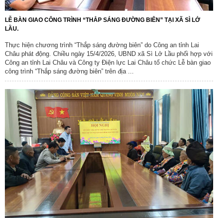
LỄ BÀN GIAO CÔNG TRÌNH “THẮP SÁNG ĐƯỜNG BIÊN” TẠI XÃ SÌ LỞ
LẦU.
Thực hiện chương trình “Thắp sáng đường biên” do Công an tỉnh Lai
Châu phát động. Chiều ngày 15/4/2026, UBND xã Sì Lở Lầu phối hợp với
Công an tỉnh Lai Châu và Công ty Điện lực Lai Châu tổ chức Lễ bàn giao
công trình “Thắp sáng đường biên” trên địa ...