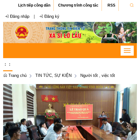
Lịch tiếp công dân
Chương trình công tác
RSS
Đăng nhập
|
Đăng ký
Toggle
navigat
:
:
Trang chủ
TIN TỨC, SỰ KIỆN
Người tốt , việc tốt