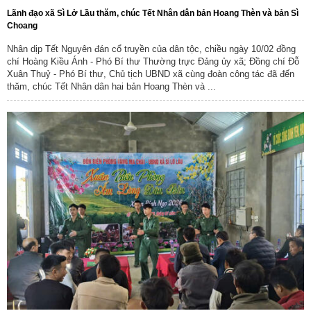
Lãnh đạo xã Sì Lở Lầu thăm, chúc Tết Nhân dân bản Hoang Thèn và bản Sì
Choang
Nhân dịp Tết Nguyên đán cổ truyền của dân tộc, chiều ngày 10/02 đồng
chí Hoàng Kiều Ánh - Phó Bí thư Thường trực Đảng ủy xã; Đồng chí Đỗ
Xuân Thuỷ - Phó Bí thư, Chủ tịch UBND xã cùng đoàn công tác đã đến
thăm, chúc Tết Nhân dân hai bản Hoang Thèn và ...