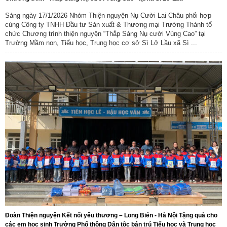
Sáng ngày 17/1/2026 Nhóm Thiện nguyện Nụ Cười Lai Châu phối hợp
cùng Công ty TNHH Đầu tư Sản xuất & Thương mại Trường Thành tổ
chức Chương trình thiện nguyện “Thắp Sáng Nụ cười Vùng Cao” tại
Trường Mầm non, Tiểu học, Trung học cơ sở Sì Lở Lầu xã Sì ...
Số:
Số: 1851/UBND-VHXH
Tên:
(V/v thông tin kết quả rà soát các hệ thống thông tin, cơ sở
dữ liệu, nền tảng số được giao quản lý, vận hành trên địa bàn
xã Sì Lở Lầu)
Ngày ban hành: (06/08/2026)
-
Ngày hiệu lực: (05/08/2026)
Đoàn Thiện nguyện Kết nối yêu thương – Long Biên - Hà Nội Tặng quà cho
Số:
Số: 511/QĐ-BBT
các em học sinh Trường Phổ thông Dân tộc bán trú Tiểu học và Trung học