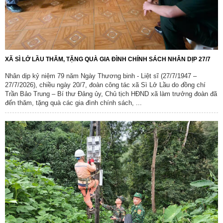
XÃ SÌ LỞ LẦU THĂM, TẶNG QUÀ GIA ĐÌNH CHÍNH SÁCH NHÂN DỊP 27/7
Nhân dịp kỷ niệm 79 năm Ngày Thương binh - Liệt sĩ (27/7/1947 –
27/7/2026), chiều ngày 20/7, đoàn công tác xã Sì Lở Lầu do đồng chí
Trần Bảo Trung – Bí thư Đảng ủy, Chủ tịch HĐND xã làm trưởng đoàn đã
đến thăm, tặng quà các gia đình chính sách, ...