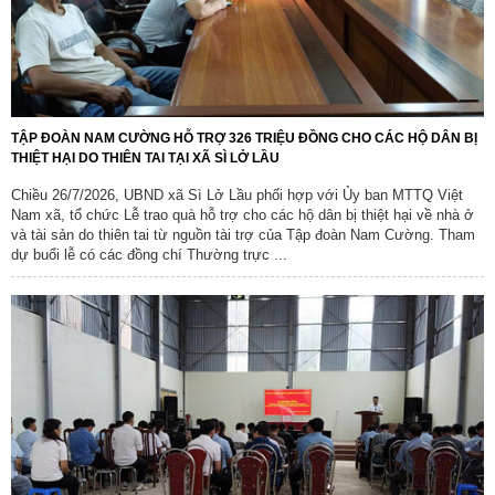
TẬP ĐOÀN NAM CƯỜNG HỖ TRỢ 326 TRIỆU ĐỒNG CHO CÁC HỘ DÂN BỊ
THIỆT HẠI DO THIÊN TAI TẠI XÃ SÌ LỞ LẦU
Chiều 26/7/2026, UBND xã Sì Lở Lầu phối hợp với Ủy ban MTTQ Việt
Nam xã, tổ chức Lễ trao quà hỗ trợ cho các hộ dân bị thiệt hại về nhà ở
và tài sản do thiên tai từ nguồn tài trợ của Tập đoàn Nam Cường. Tham
dự buổi lễ có các đồng chí Thường trực ...