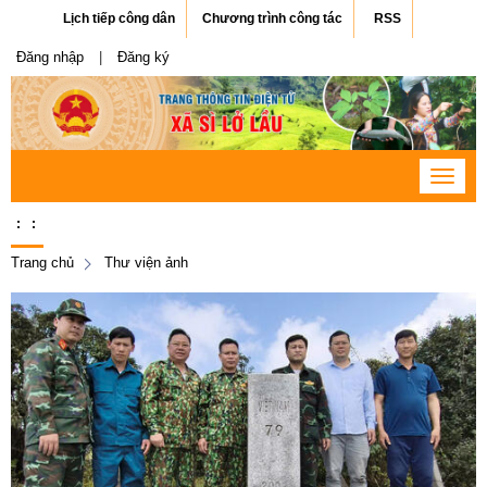
Lịch tiếp công dân
Chương trình công tác
RSS
Đăng nhập
|
Đăng ký
Toggle
navigat
:
:
Trang chủ
Thư viện ảnh