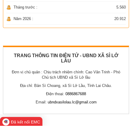
Tháng trước :
5.560
Năm 2026 :
20.912
TRANG THÔNG TIN ĐIỆN TỬ - UBND XÃ SÌ LỞ
LẦU
Đơn vị chủ quản :
Chịu trách nhiệm chính: Cao Văn Trinh - Phó
Chủ tịch UBND xã Sì Lở lầu
Địa chỉ:
Bản Sì Choang, xã Sì Lở Lầu, Tỉnh Lai Châu.
Điện thoại:
0886867688
Email:
ubndxasilolau.lc@gmail.com
Đã kết nối EMC