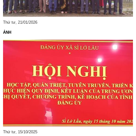
Thứ tư, 21/01/2026
ẢNH
Số:
Số:1862 /KH-UBND
Tên:
(KẾ HOẠCH Tuyên truyền ứng dụng khoa học, công nghệ
và đổi mới sáng tạo trên địa bàn xã Sì Lở Lầu giai đoạn 2026 -
2030)
Ngày ban hành: (07/08/2026)
-
Ngày hiệu lực: (06/08/2026)
Số:
Số: 1852/BC-UBND
Tên:
(BÁO CÁO Kết quả rà soát, đề xuất điều chỉnh dự toán
Thứ tư, 15/10/2025
kinh phí thực hiện các dự án, nhiệm vụ khoa học, công nghệ,