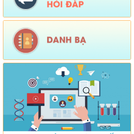
Ngày ban hành: (05/08/2026)
-
Ngày hiệu lực: (04/08/2026)
Số:
Số: 1721/KH-UBND
Tên:
(KẾ HOẠCH Tổ chức Hội nghị tổng kết năm học 2025-
2026, triển khai nhiệm vụ năm học 2026-2027)
Ngày ban hành: (04/08/2026)
-
Ngày hiệu lực: (24/07/2026)