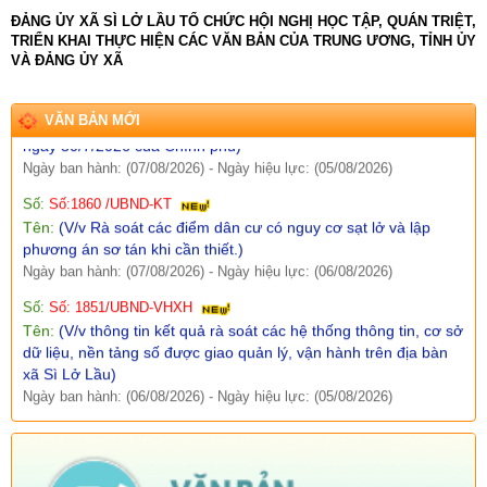
đổi mới sáng tạo và chuyển đổi số năm 2026)
ĐẢNG ỦY XÃ SÌ LỞ LẦU TỔ CHỨC HỘI NGHỊ HỌC TẬP, QUÁN TRIỆT,
Ngày ban hành: (07/08/2026)
-
Ngày hiệu lực: (05/08/2026)
TRIỂN KHAI THỰC HIỆN CÁC VĂN BẢN CỦA TRUNG ƯƠNG, TỈNH ỦY
VÀ ĐẢNG ỦY XÃ
Số:
Số: 1858/UBND-VP
Tên:
(V/v triển khai thực hiện Nghị định số 301/2026/NĐ-CP
ngày 30/7/2026 của Chính phủ)
VĂN BẢN MỚI
Ngày ban hành: (07/08/2026)
-
Ngày hiệu lực: (05/08/2026)
Số:
Số:1860 /UBND-KT
Tên:
(V/v Rà soát các điểm dân cư có nguy cơ sạt lở và lập
phương án sơ tán khi cần thiết.)
Ngày ban hành: (07/08/2026)
-
Ngày hiệu lực: (06/08/2026)
Số:
Số: 1851/UBND-VHXH
Tên:
(V/v thông tin kết quả rà soát các hệ thống thông tin, cơ sở
dữ liệu, nền tảng số được giao quản lý, vận hành trên địa bàn
xã Sì Lở Lầu)
Ngày ban hành: (06/08/2026)
-
Ngày hiệu lực: (05/08/2026)
Số:
Số: 511/QĐ-BBT
Tên:
(QUYẾT ĐỊNH Về việc ban hành Quy chế tổ chức và hoạt
động của Trang thông tin điện tử xã Sì Lở Lầu)
Ngày ban hành: (06/08/2026)
-
Ngày hiệu lực: (05/08/2026)