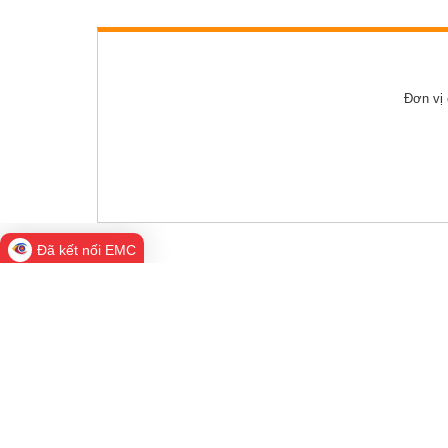
Tổ chức khác
Đảng ủy xã
Đơn vị
Ủy ban kiểm tra 
Ban xây dựng đả
Đã kết nối EMC