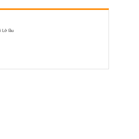
Báo cáo, số liệu thống kê
Văn bản quy phạm pháp luật
ì Lở lầu
Lịch công tác
Kết quả chương trình, đề tài khoa học