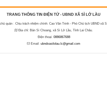
Người tốt , việc tốt
Chương trình công tác, giấy mời
Chứng khoán
TRANG THÔNG TIN ĐIỆN TỬ - UBND XÃ SÌ LỞ LẦU
Chiến lược, kế hoạch, quy hoạch
Đảng ủy xã
 chủ quản :
Chịu trách nhiệm chính: Cao Văn Trinh - Phó Chủ tịch UBND xã S
Đảng ủy
Hoạt động của Đảng ủy xã
HĐND xã
Địa chỉ:
Bản Sì Choang, xã Sì Lở Lầu, Tỉnh Lai Châu.
ng
Hoạt động của HĐND xã
UBND xã
Điện thoại:
0886867688
Email:
ubndxasilolau.lc@gmail.com
Hoạt động của UBND xã
UBND tỉnh Lai Châu
Chuyển đổi số và bình dân học vụ số
Lịch tiếp công dân
Người tốt - việc tốt
Đất Đai
Hoạt động của lãnh đạo
Giấy mời
Thông tin Kinh tế
Thể thao
Cải cách hành chính