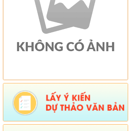
và hỗ trợ Nhân dân thu nhận, kích hoạt tài khoản định danh
điện tử mức độ 2, tích hợp sổ sức khoẻ điện tử, tài khoản an
sinh xã hội trên địa bàn xã Sì Lở Lầu)
Ngày ban hành: (04/08/2026)
-
Ngày hiệu lực: (03/08/2026)
Số:
Số:1813 /UBND-KT
Tên:
(Về việc tăng cường các biện pháp phòng, chống bệnh
Cúm gia cầm type A/H5N1)
Ngày ban hành: (04/08/2026)
-
Ngày hiệu lực: (03/08/2026)
Số:
Số:1824 /KH-UBND
Tên:
(KẾ HOẠCH Hành động 100 ngày xử lý dứt điểm các điểm
nghẽn về chuyển đổi số trên địa bàn xã Sì Lở Lầu)
Ngày ban hành: (04/08/2026)
-
Ngày hiệu lực: (03/08/2026)
Số:
Số:1826 /UBND-VHXH
Tên:
(V/v tuyên truyền một số nội dung)
Ngày ban hành: (04/08/2026)
-
Ngày hiệu lực: (03/08/2026)