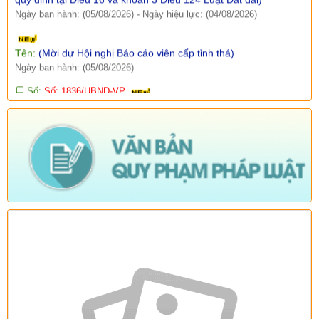
Ngày ban hành: (05/08/2026)
-
Ngày hiệu lực: (04/08/2026)
Tên:
(Mời dự Hội nghị Báo cáo viên cấp tỉnh thá)
Ngày ban hành: (05/08/2026)
Số:
Số: 1836/UBND-VP
Tên:
(V/v triển khai thực hiện Nghị định số 265/2026/NĐ-CP và
Nghị định số 266/2026/NĐ-CP của Chính phủ về tiết kiệm,
chống lãng phí.)
Ngày ban hành: (05/08/2026)
-
Ngày hiệu lực: (04/08/2026)
Số:
Số: 1839/KH-UBND
Tên:
(KẾ HOẠCH Công tác phổ biến, giáo dục pháp luật 6
tháng cuối năm 2026 trên địa bàn xã Sì Lở Lầu)
Ngày ban hành: (05/08/2026)
-
Ngày hiệu lực: (04/08/2026)
Số:
Số: 1721/KH-UBND
Tên:
(KẾ HOẠCH Tổ chức Hội nghị tổng kết năm học 2025-
2026, triển khai nhiệm vụ năm học 2026-2027)
Ngày ban hành: (04/08/2026)
-
Ngày hiệu lực: (24/07/2026)
Số:
Số: 1805/KH-UBND
Tên:
(KẾ HOẠCH Thực hiện cao điểm tuyên truyền, vận động