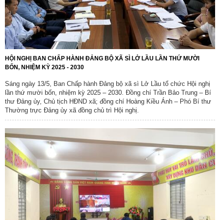
HỘI NGHỊ BAN CHẤP HÀNH ĐẢNG BỘ XÃ SÌ LỞ LẦU LẦN THỨ MƯỜI
BỐN, NHIỆM KỲ 2025 - 2030
Sáng ngày 13/5, Ban Chấp hành Đảng bộ xã sì Lở Lầu tổ chức Hội nghị
lần thứ mười bốn, nhiệm kỳ 2025 – 2030. Đồng chí Trần Bảo Trung – Bí
thư Đảng ủy, Chủ tịch HĐND xã; đồng chí Hoàng Kiều Ánh – Phó Bí thư
Thường trực Đảng ủy xã đồng chủ trì Hội nghị.