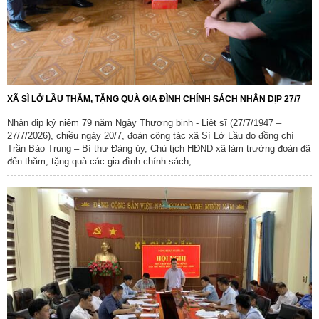
XÃ SÌ LỞ LẦU THĂM, TẶNG QUÀ GIA ĐÌNH CHÍNH SÁCH NHÂN DỊP 27/7
Nhân dịp kỷ niệm 79 năm Ngày Thương binh - Liệt sĩ (27/7/1947 –
27/7/2026), chiều ngày 20/7, đoàn công tác xã Sì Lở Lầu do đồng chí
Trần Bảo Trung – Bí thư Đảng ủy, Chủ tịch HĐND xã làm trưởng đoàn đã
đến thăm, tặng quà các gia đình chính sách, ...