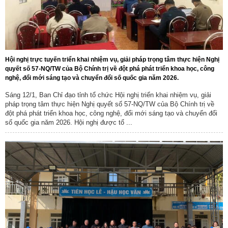
Hội nghị trực tuyến triển khai nhiệm vụ, giải pháp trọng tâm thực hiện Nghị
quyết số 57-NQ/TW của Bộ Chính trị về đột phá phát triển khoa học, công
nghệ, đổi mới sáng tạo và chuyển đổi số quốc gia năm 2026.
Sáng 12/1, Ban Chỉ đạo tỉnh tổ chức Hội nghị triển khai nhiệm vụ, giải
pháp trọng tâm thực hiện Nghị quyết số 57-NQ/TW của Bộ Chính trị về
đột phá phát triển khoa học, công nghệ, đổi mới sáng tạo và chuyển đổi
số quốc gia năm 2026. Hội nghị được tổ ...