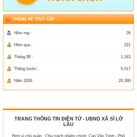
THỐNG KÊ TRUY CẬP
Hôm nay :
26
Hôm qua :
221
Tháng 08 :
1.163
Tháng trước :
5.517
Năm 2026 :
20.390
TRANG THÔNG TIN ĐIỆN TỬ - UBND XÃ SÌ LỞ
LẦU
Đơn vị chủ quản :
Chịu trách nhiệm chính: Cao Văn Trinh - Phó