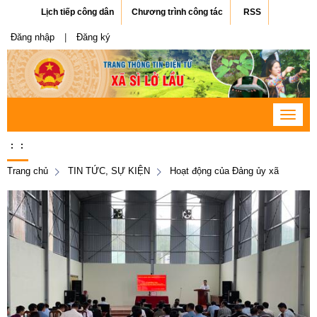
Lịch tiếp công dân
Chương trình công tác
RSS
Đăng nhập
|
Đăng ký
Toggle
navigat
:
:
Trang chủ
TIN TỨC, SỰ KIỆN
Hoạt động của Đảng ủy xã