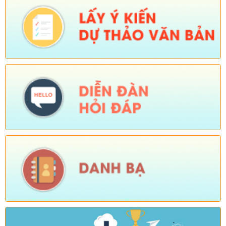
sinh xã hội trên địa bàn xã Sì Lở Lầu)
Ngày ban hành: (04/08/2026)
-
Ngày hiệu lực: (03/08/2026)
Số:
Số:1813 /UBND-KT
Tên:
(Về việc tăng cường các biện pháp phòng, chống bệnh
Cúm gia cầm type A/H5N1)
Ngày ban hành: (04/08/2026)
-
Ngày hiệu lực: (03/08/2026)
Số:
Số:1824 /KH-UBND
Tên:
(KẾ HOẠCH Hành động 100 ngày xử lý dứt điểm các điểm
nghẽn về chuyển đổi số trên địa bàn xã Sì Lở Lầu)
Ngày ban hành: (04/08/2026)
-
Ngày hiệu lực: (03/08/2026)
Số:
Số:1826 /UBND-VHXH
Tên:
(V/v tuyên truyền một số nội dung)
Ngày ban hành: (04/08/2026)
-
Ngày hiệu lực: (03/08/2026)