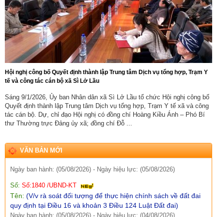
Số:
Số: 1851/UBND-VHXH
Tên:
(V/v thông tin kết quả rà soát các hệ thống thông tin, cơ sở
dữ liệu, nền tảng số được giao quản lý, vận hành trên địa bàn
xã Sì Lở Lầu)
Ngày ban hành: (06/08/2026)
-
Ngày hiệu lực: (05/08/2026)
Hội nghị công bố Quyết định thành lập Trung tâm Dịch vụ tổng hợp, Trạm Y
Số:
Số: 511/QĐ-BBT
tế và công tác cán bộ xã Sì Lở Lầu
Tên:
(QUYẾT ĐỊNH Về việc ban hành Quy chế tổ chức và hoạt
động của Trang thông tin điện tử xã Sì Lở Lầu)
Sáng 9/1/2026, Ủy ban Nhân dân xã Sì Lở Lầu tổ chức Hội nghị công bố
Ngày ban hành: (06/08/2026)
-
Ngày hiệu lực: (05/08/2026)
Quyết định thành lập Trung tâm Dịch vụ tổng hợp, Trạm Y tế xã và công
tác cán bộ. Dự, chỉ đạo Hội nghị có đồng chí Hoàng Kiều Ánh – Phó Bí
Số:
Số:1844 /KH-UBND
thư Thường trực Đảng ủy xã; đồng chí Đỗ ...
Tên:
(KẾ HOẠCH Truyền thông hưởng ứng Tuần lễ Thế giới
Nuôi con bằng sữa mẹ năm 2026)
VĂN BẢN MỚI
Ngày ban hành: (05/08/2026)
-
Ngày hiệu lực: (05/08/2026)
Số:
Số:1840 /UBND-KT
Tên:
(V/v rà soát đối tượng để thực hiện chính sách về đất đai
quy định tại Điều 16 và khoản 3 Điều 124 Luật Đất đai)
Ngày ban hành: (05/08/2026)
-
Ngày hiệu lực: (04/08/2026)