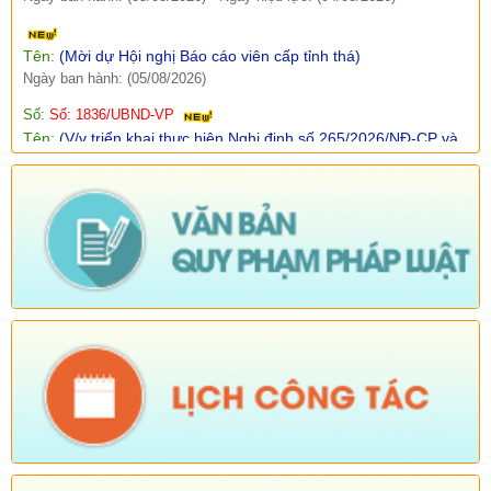
Tên:
(Mời dự Hội nghị Báo cáo viên cấp tỉnh thá)
Ngày ban hành: (05/08/2026)
Số:
Số: 1836/UBND-VP
Tên:
(V/v triển khai thực hiện Nghị định số 265/2026/NĐ-CP và
Nghị định số 266/2026/NĐ-CP của Chính phủ về tiết kiệm,
chống lãng phí.)
Ngày ban hành: (05/08/2026)
-
Ngày hiệu lực: (04/08/2026)
Số:
Số: 1839/KH-UBND
Tên:
(KẾ HOẠCH Công tác phổ biến, giáo dục pháp luật 6
tháng cuối năm 2026 trên địa bàn xã Sì Lở Lầu)
Ngày ban hành: (05/08/2026)
-
Ngày hiệu lực: (04/08/2026)
Số:
Số: 1721/KH-UBND
Tên:
(KẾ HOẠCH Tổ chức Hội nghị tổng kết năm học 2025-
2026, triển khai nhiệm vụ năm học 2026-2027)
Ngày ban hành: (04/08/2026)
-
Ngày hiệu lực: (24/07/2026)
Số:
Số: 1805/KH-UBND
Tên:
(KẾ HOẠCH Thực hiện cao điểm tuyên truyền, vận động
và hỗ trợ Nhân dân thu nhận, kích hoạt tài khoản định danh
điện tử mức độ 2, tích hợp sổ sức khoẻ điện tử, tài khoản an