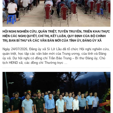
HỘI NGHỊ NGHIÊN CỨU, QUÁN TRIỆT, TUYÊN TRUYỀN, TRIỂN KHAI THỰC
HIỆN CÁC NGHỊ QUYẾT, CHỈ THỊ, KẾT LUẬN, QUY ĐỊNH CỦA BỘ CHÍNH
TRỊ, BAN BÍ THƯ VÀ CÁC VĂN BẢN MỚI CỦA TỈNH ỦY, ĐẢNG ỦY XÃ
Ngày 24/07/2026, Đảng ủy xã Sì Lở Lầu đã tổ chức Hội nghị nghiên cứu,
quán triệt, học tập các văn bản mới của Trung ương, của tỉnh và Đảng
ủy xã. Dự hội nghị có đồng chí Trần Bảo Trung – Bí thư Đảng ủy, Chủ
tịch HĐND xã; các đồng chí Thường trực ...