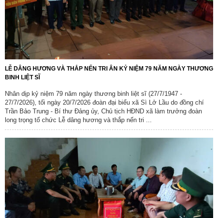
LỄ DÂNG HƯƠNG VÀ THẮP NẾN TRI ÂN KỶ NIỆM 79 NĂM NGÀY THƯƠNG
BINH LIỆT SĨ
Nhân dịp kỷ niệm 79 năm ngày thương binh liệt sĩ (27/7/1947 -
27/7/2026), tối ngày 20/7/2026 đoàn đại biểu xã Sì Lở Lầu do đồng chí
Trần Bảo Trung - Bí thư Đảng ủy, Chủ tịch HĐND xã làm trưởng đoàn
long trọng tổ chức Lễ dâng hương và thắp nến tri ...