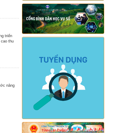
266/2026/NĐ-CP của Chính phủ về tiết
kiệm, chống lãng phí.)
Ngày ban hành: (05/08/2026)
-
Ngày hiệu
lực: (04/08/2026)
Số:
Số: 1839/KH-UBND
Tên:
(KẾ HOẠCH Công tác phổ biến,
g triển
giáo dục pháp luật 6 tháng cuối năm
 cao thu
2026 trên địa bàn xã Sì Lở Lầu)
Ngày ban hành: (05/08/2026)
-
Ngày hiệu
lực: (04/08/2026)
Số:
Số: 1721/KH-UBND
Tên:
(KẾ HOẠCH Tổ chức Hội nghị tổng
kết năm học 2025-2026, triển khai
ước nâng
nhiệm vụ năm học 2026-2027)
Ngày ban hành: (04/08/2026)
-
Ngày hiệu
lực: (24/07/2026)