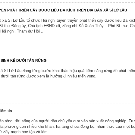
YỀN PHÁT TRIỂN CÂY DƯỢC LIỆU BA KÍCH TRÊN ĐỊA BÀN XÃ SÌ LỞ LẦU
xã Sì Lở Lầu tổ chức Hội nghị tuyên truyền phát triển cây dược liệu Ba kíc
Bí thư Đảng ủy, Chủ tịch HĐND xã; đồng chí Đỗ Xuân Thủy – Phó Bí thư, Chủ
Hội nghị. Tham dự Hội ...
SINH KẾ DƯỚI TÁN RỪNG
 Sì Lở Lầu đang từng bước khai thác hiệu quả tiềm năng rừng để phát triể
m dưới tán rừng được xem là hướng đi nhiều triển vọng.
iềm tin
àn rộng, đời sống của người dân chủ yếu dựa vào sản xuất nông nghiệp. Tr
 địa phương còn nhiều khó khăn, hạ tầng chưa đồng bộ, nhận thức của một b
 đẩy mạnh học tập và làm ...