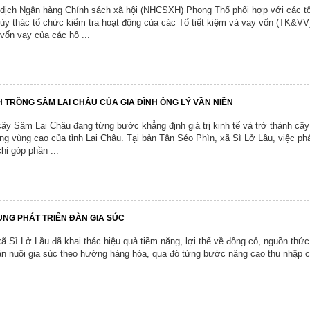
dịch Ngân hàng Chính sách xã hội (NHCSXH) Phong Thổ phối hợp với các t
Người tốt , việc tốt
Chương trình công tác, giấy mời
n ủy thác tổ chức kiểm tra hoạt động của các Tổ tiết kiệm và vay vốn (TK&VV)
Chứng khoán
vốn vay của các hộ ...
Chiến lược, kế hoạch, quy hoạch
Đảng ủy xã
Đảng ủy
Hoạt động của Đảng ủy xã
HĐND xã
ng
Hoạt động của HĐND xã
UBND xã
H TRỒNG SÂM LAI CHÂU CỦA GIA ĐÌNH ÔNG LÝ VẦN NIỀN
y Sâm Lai Châu đang từng bước khẳng định giá trị kinh tế và trở thành cây
Hoạt động của UBND xã
UBND tỉnh Lai Châu
ng vùng cao của tỉnh Lai Châu. Tại bản Tân Séo Phìn, xã Sì Lở Lầu, việc phá
ỉ góp phần ...
Chuyển đổi số và bình dân học vụ số
Lịch tiếp công dân
Người tốt - việc tốt
Đất Đai
Hoạt động của lãnh đạo
Giấy mời
RUNG PHÁT TRIỂN ĐÀN GIA SÚC
Thông tin Kinh tế
 Sì Lở Lầu đã khai thác hiệu quả tiềm năng, lợi thế về đồng cỏ, nguồn thức
hăn nuôi gia súc theo hướng hàng hóa, qua đó từng bước nâng cao thu nhập 
Thể thao
Cải cách hành chính