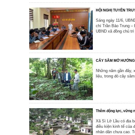
HỘI NGHỊ TUYÊN TRU
Sáng ngày 11/6, UBND 
chí Trần Bảo Trung – 
UBND xã đồng chủ trì 
CÂY SÂM MỞ HƯỚNG 
Những năm gần đây, xã
liệu, trong đó cây sâ
Thêm động lực, vững n
Xã Sì Lở Lầu có địa b
điều kiện kinh tế của
nhân dân chưa cao. Từ