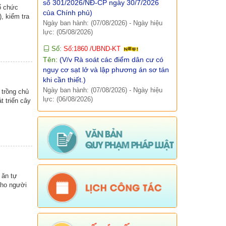
Ngày ban hành: (07/08/2026)
-
Ngày hiệu
ổ chức
lực: (05/08/2026)
, kiểm tra
Báo cáo, số liệu thống kê
Số:
Số:1860 /UBND-KT
Văn bản quy phạm pháp luật
Tên:
(V/v Rà soát các điểm dân cư có
nguy cơ sạt lở và lập phương án sơ tán
Lịch công tác
khi cần thiết.)
Ngày ban hành: (07/08/2026)
-
Ngày hiệu
Kết quả chương trình, đề tài khoa học
lực: (06/08/2026)
 trồng chủ
Số:
Số: 1851/UBND-VHXH
t triển cây
Tên:
(V/v thông tin kết quả rà soát các
hệ thống thông tin, cơ sở dữ liệu, nền
tảng số được giao quản lý, vận hành
trên địa bàn xã Sì Lở Lầu)
Ngày ban hành: (06/08/2026)
-
Ngày hiệu
lực: (05/08/2026)
Số:
Số: 511/QĐ-BBT
 ăn tự
Tên:
(QUYẾT ĐỊNH Về việc ban hành
cho người
Quy chế tổ chức và hoạt động của
Trang thông tin điện tử xã Sì Lở Lầu)
Ngày ban hành: (06/08/2026)
-
Ngày hiệu
lực: (05/08/2026)