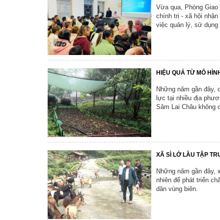
Vừa qua, Phòng Giao 
Tổ chức khác
chính trị - xã hội nhậ
việc quản lý, sử dụng 
Đảng ủy xã
Ủy ban kiểm tra 
Ban xây dựng đả
HIỆU QUẢ TỪ MÔ HÌN
Những năm gần đây, câ
lực tại nhiều địa phươ
Sâm Lai Châu không ch
XÃ SÌ LỞ LẦU TẬP T
Những năm gần đây, xã
nhiên để phát triển c
dân vùng biên.