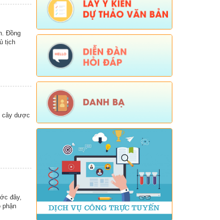
Số:
Số:1844 /KH-UBND
Tên:
(KẾ HOẠCH Truyền thông hưởng
h. Đồng
ứng Tuần lễ Thế giới Nuôi con bằng
 tịch
sữa mẹ năm 2026)
Ngày ban hành: (05/08/2026)
-
Ngày hiệu
lực: (05/08/2026)
Số:
Số:1840 /UBND-KT
Tên:
(V/v rà soát đối tượng để thực hiện
chính sách về đất đai quy định tại Điều
16 và khoản 3 Điều 124 Luật Đất đai)
n cây dược
Ngày ban hành: (05/08/2026)
-
Ngày hiệu
lực: (04/08/2026)
Tên:
(Mời dự Hội nghị Báo cáo viên cấp
tỉnh thá)
Ngày ban hành: (05/08/2026)
Số:
Số: 1836/UBND-VP
ước đây,
Tên:
(V/v triển khai thực hiện Nghị định
ộ phận
số 265/2026/NĐ-CP và Nghị định số