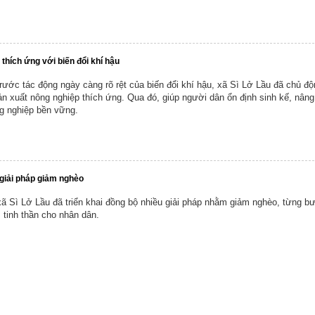
thích ứng với biến đổi khí hậu
ước tác động ngày càng rõ rệt của biến đổi khí hậu, xã Sì Lở Lầu đã chủ độn
sản xuất nông nghiệp thích ứng. Qua đó, giúp người dân ổn định sinh kế, nâng
ng nghiệp bền vững.
 giải pháp giảm nghèo
 Sì Lở Lầu đã triển khai đồng bộ nhiều giải pháp nhằm giảm nghèo, từng b
 tinh thần cho nhân dân.