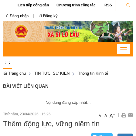
Lịch tiếp công dân
Chương trình công tác
RSS
Đăng nhập
|
Đăng ký
Toggle
navigat
:
:
Trang chủ
TIN TỨC, SỰ KIỆN
Thông tin Kinh tế
BÀI VIẾT LIÊN QUAN
Nội dung đang cập nhật...
Thứ năm, 23/04/2026
|
15:26
+
|
A
-
A
A
Thêm động lực, vững niềm tin