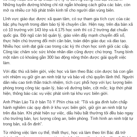
Những tuyến đường không chỉ rút ngắn khoảng cách giữa các bản, còn
mở ra nhiều cơ hội phát triển kinh tế cho người dân vùng biên.
Lĩnh vực giáo dục được xã quan tâm, có sự tham gia tích cực của các
bậc phụ huynh trong đảm bảo tỷ lệ chuyên cần. Hiện nay, trên địa bàn xã
có 10 trường với 143 lớp và 4.175 học sinh thì có 2 trường đạt chuẩn
quốc gia. Đội ngũ cán bộ quản lý, giáo viên đẩy mạnh chuyển đổi số,
thực hiện chủ trương đổi mới căn bản, toàn diện giáo dục và đào tạo.
Nhiều học sinh đạt giải cao trong các kỳ thi chọn học sinh giỏi các cấp.
Công tác chăm sóc sức khỏe nhân dân cũng được chú trọng. Trung bình
một năm có khoảng gần 300 lao động nông thôn được giải quyết việc
làm.
Với đặc thù xã biên giới, việc học và làm theo Bác còn được bà con gắn
với nhiệm vụ giữ gìn an ninh trật tự và bảo vệ chủ quyền lãnh thổ. Người
dân nêu cao tinh thần trách nhiệm, tích cực phối hợp với lực lượng biên
phòng trong công tác quản lý, bảo vệ đường biên, cột mốc; kịp thời phát
Số:
Số:1862 /KH-UBND
hiện, thông báo các vụ việc phát sinh tại khu vực biên giới.
Tên:
(KẾ HOẠCH Tuyên truyền ứng dụng khoa học, công nghệ
Anh Phàn Láo Tả ở bản Tô Y Phìn chia sẻ: “Tôi và gia đình luôn chấp
và đổi mới sáng tạo trên địa bàn xã Sì Lở Lầu giai đoạn 2026 -
hành nghiêm các quy định ở khu vực biên giới, giữ gìn an ninh trật tự
2030)
trên địa bàn. Khi phát hiện sự việc, dấu hiệu bất thường tôi đều báo ngay
Ngày ban hành: (07/08/2026)
-
Ngày hiệu lực: (06/08/2026)
cho trưởng bản, lực lượng công an, biên phòng. Tình hình an ninh trật tự
trong bản, xã ổn định”.
Số:
Số: 1852/BC-UBND
Từ những việc làm cụ thể, thiết thực, học và làm theo lời Bác đã trở
Tên:
(BÁO CÁO Kết quả rà soát, đề xuất điều chỉnh dự toán