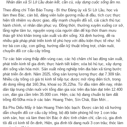
Nhân dân xã Sì Lở Lầu đoàn kết, cần cù, xây dựng cuộc sống ấm no.
Theo đồng chí Trần Bảo Trung - Bí thư Đảng ủy xã Sì Lở Lầu, học và
làm theo Bác, cán bộ, đảng viên luôn gương mẫu đi đầu, tích cực thực
hiện tốt nhiệm vụ được giao, đẩy mạnh chuyển đổi số, cải cách thủ tục
hành chính, vì nhân dân phục vụ. Đồng thời, thường xuyên xuống cơ sở,
lắng nghe tâm tư, nguyện vọng của người dân để kịp thời tham mưu
tháo gỡ khó khăn trong sản xuất và đời sống. Xã định hướng, đề ra
nhiều giải pháp phát triển kinh tế phù hợp với điều kiện thực tế như: hỗ
trợ bà con cây, con giống, hướng dẫn kỹ thuật trồng trọt, chăn nuôi,
chuyển đổi cơ cấu cây trồng.
Từ các bản vùng thấp đến vùng cao, các hộ chăm chỉ lao động sản xuất,
phát triển kinh tế gia đình; thực hành tiết kiệm; xóa bỏ hủ tục, xây dựng
đời sống văn hóa mới. Sản xuất nông nghiệp trên địa bàn xã từng bước
phát triển ổn định. Năm 2025, tổng sản lượng lương thực đạt 7.309 tấn.
Nhiều cây trồng có giá trị kinh tế tiếp tục được mở rộng diện tích, trong
đó dong riềng đạt 160,3ha, khoai sọ 35,22ha. Từ đầu năm đến nay, nhân
dân tập trung chăn nuôi với tổng đàn gia súc trên địa bàn đạt trên 12.400
con, đàn gia cầm trên 35.000 con. Hiện, các hộ đang chuẩn bị làm đất
trồng 40-50ha mía ở các bản: Hoang Thèn, Sín Chải, Bản Mới…
Bà Phu Diếu Mẩy ở bản Hoang Thèn bộc bạch: Được cán bộ xã hướng
dẫn chuyển đổi cơ cấu cây trồng, bộ đội biên phòng hỗ trợ 1 con trâu
sinh sản, học và làm theo lời Bác ở đức tính chăm chỉ, cần cù, gia đình
tôi đã có kinh tế ổn định, Hiện, gia đình tôi đang nuôi 3 con trâu; thóc làm