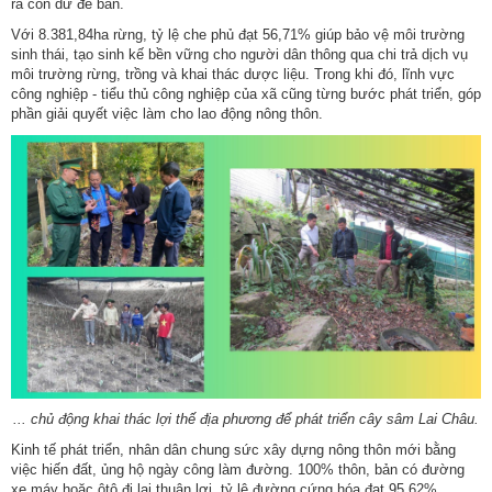
ra còn dư để bán.
Với 8.381,84ha rừng, tỷ lệ che phủ đạt 56,71% giúp bảo vệ môi trường
sinh thái, tạo sinh kế bền vững cho người dân thông qua chi trả dịch vụ
môi trường rừng, trồng và khai thác dược liệu. Trong khi đó, lĩnh vực
công nghiệp - tiểu thủ công nghiệp của xã cũng từng bước phát triển, góp
phần giải quyết việc làm cho lao động nông thôn.
... chủ động khai thác lợi thế địa phương để phát triển cây sâm Lai Châu.
Kinh tế phát triển, nhân dân chung sức xây dựng nông thôn mới bằng
việc hiến đất, ủng hộ ngày công làm đường. 100% thôn, bản có đường
xe máy hoặc ôtô đi lại thuận lợi, tỷ lệ đường cứng hóa đạt 95,62%.