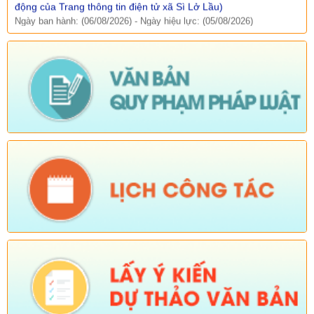
Ngày ban hành: (06/08/2026)
-
Ngày hiệu lực: (05/08/2026)
Số:
Số:1844 /KH-UBND
Tên:
(KẾ HOẠCH Truyền thông hưởng ứng Tuần lễ Thế giới
Nuôi con bằng sữa mẹ năm 2026)
Ngày ban hành: (05/08/2026)
-
Ngày hiệu lực: (05/08/2026)
Số:
Số:1840 /UBND-KT
Tên:
(V/v rà soát đối tượng để thực hiện chính sách về đất đai
quy định tại Điều 16 và khoản 3 Điều 124 Luật Đất đai)
Ngày ban hành: (05/08/2026)
-
Ngày hiệu lực: (04/08/2026)
Tên:
(Mời dự Hội nghị Báo cáo viên cấp tỉnh thá)
Ngày ban hành: (05/08/2026)
Số:
Số: 1836/UBND-VP
Tên:
(V/v triển khai thực hiện Nghị định số 265/2026/NĐ-CP và
Nghị định số 266/2026/NĐ-CP của Chính phủ về tiết kiệm,
chống lãng phí.)
Ngày ban hành: (05/08/2026)
-
Ngày hiệu lực: (04/08/2026)
Số:
Số: 1839/KH-UBND
Tên:
(KẾ HOẠCH Công tác phổ biến, giáo dục pháp luật 6