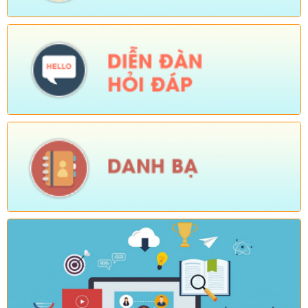
tháng cuối năm 2026 trên địa bàn xã Sì Lở Lầu)
Ngày ban hành: (05/08/2026)
-
Ngày hiệu lực: (04/08/2026)
Số:
Số: 1721/KH-UBND
Tên:
(KẾ HOẠCH Tổ chức Hội nghị tổng kết năm học 2025-
2026, triển khai nhiệm vụ năm học 2026-2027)
Ngày ban hành: (04/08/2026)
-
Ngày hiệu lực: (24/07/2026)