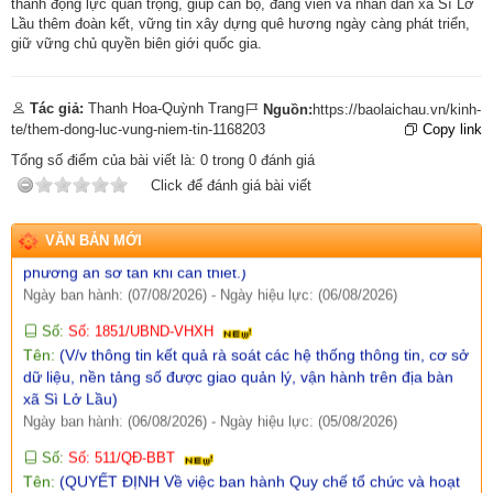
thành động lực quan trọng, giúp cán bộ, đảng viên và nhân dân xã Sì Lở
kinh phí thực hiện các dự án, nhiệm vụ khoa học, công nghệ,
Lầu thêm đoàn kết, vững tin xây dựng quê hương ngày càng phát triển,
đổi mới sáng tạo và chuyển đổi số năm 2026)
giữ vững chủ quyền biên giới quốc gia.
Ngày ban hành: (07/08/2026)
-
Ngày hiệu lực: (05/08/2026)
Số:
Số: 1858/UBND-VP
Tác giả:
Thanh Hoa-Quỳnh Trang
Nguồn:
https://baolaichau.vn/kinh-
Tên:
(V/v triển khai thực hiện Nghị định số 301/2026/NĐ-CP
te/them-dong-luc-vung-niem-tin-1168203
Copy link
ngày 30/7/2026 của Chính phủ)
Tổng số điểm của bài viết là:
0
trong
0
đánh giá
Ngày ban hành: (07/08/2026)
-
Ngày hiệu lực: (05/08/2026)
Click để đánh giá bài viết
Số:
Số:1860 /UBND-KT
Tên:
(V/v Rà soát các điểm dân cư có nguy cơ sạt lở và lập
VĂN BẢN MỚI
phương án sơ tán khi cần thiết.)
Ngày ban hành: (07/08/2026)
-
Ngày hiệu lực: (06/08/2026)
Số:
Số: 1851/UBND-VHXH
Tên:
(V/v thông tin kết quả rà soát các hệ thống thông tin, cơ sở
dữ liệu, nền tảng số được giao quản lý, vận hành trên địa bàn
xã Sì Lở Lầu)
Ngày ban hành: (06/08/2026)
-
Ngày hiệu lực: (05/08/2026)
Số:
Số: 511/QĐ-BBT
Tên:
(QUYẾT ĐỊNH Về việc ban hành Quy chế tổ chức và hoạt
động của Trang thông tin điện tử xã Sì Lở Lầu)