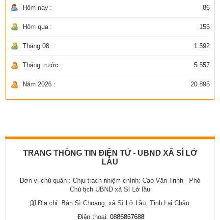
Hôm nay :
86
Hôm qua :
155
Tháng 08 :
1.592
Tháng trước :
5.557
Năm 2026 :
20.895
TRANG THÔNG TIN ĐIỆN TỬ - UBND XÃ SÌ LỞ
LẦU
Đơn vị chủ quản :
Chịu trách nhiệm chính: Cao Văn Trinh - Phó
Chủ tịch UBND xã Sì Lở lầu
Địa chỉ:
Bản Sì Choang, xã Sì Lở Lầu, Tỉnh Lai Châu.
Điện thoại:
0886867688