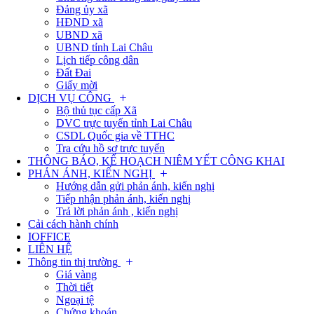
Đảng ủy xã
HĐND xã
UBND xã
UBND tỉnh Lai Châu
Lịch tiếp công dân
Đất Đai
Giấy mời
DỊCH VỤ CÔNG
Bộ thủ tục cấp Xã
DVC trực tuyến tỉnh Lai Châu
CSDL Quốc gia về TTHC
Tra cứu hồ sơ trực tuyến
THÔNG BÁO, KẾ HOẠCH NIÊM YẾT CÔNG KHAI
PHẢN ÁNH, KIẾN NGHỊ
Hướng dẫn gửi phản ánh, kiến nghị
Tiếp nhận phản ánh, kiến nghị
Trả lời phản ánh , kiến nghị
Cải cách hành chính
IOFFICE
LIÊN HỆ
Thông tin thị trường
Giá vàng
Thời tiết
Ngoại tệ
Chứng khoán