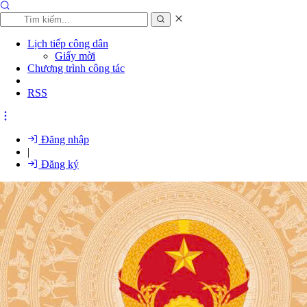
Lịch tiếp công dân
Giấy mời
Chương trình công tác
RSS
Đăng nhập
|
Đăng ký