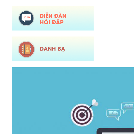
Tên:
(Mời dự Hội nghị Báo cáo viên cấp tỉnh thá)
Ngày ban hành: (05/08/2026)
Số:
Số: 1836/UBND-VP
Tên:
(V/v triển khai thực hiện Nghị định số 265/2026/NĐ-CP và Nghị
định số 266/2026/NĐ-CP của Chính phủ về tiết kiệm, chống lãng phí.)
Ngày ban hành: (05/08/2026)
-
Ngày hiệu lực: (04/08/2026)
Số:
Số: 1839/KH-UBND
Tên:
(KẾ HOẠCH Công tác phổ biến, giáo dục pháp luật 6 tháng cuối
năm 2026 trên địa bàn xã Sì Lở Lầu)
Ngày ban hành: (05/08/2026)
-
Ngày hiệu lực: (04/08/2026)
Số:
Số: 1721/KH-UBND
Tên:
(KẾ HOẠCH Tổ chức Hội nghị tổng kết năm học 2025-2026, triển
khai nhiệm vụ năm học 2026-2027)
Ngày ban hành: (04/08/2026)
-
Ngày hiệu lực: (24/07/2026)