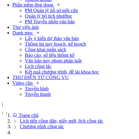
Phần mềm ứng dụng
PM Quản lý hồ sơ một cửa
Quản lý hộ tich phường
PM Truyền nhận văn bản
Thư viện ảnh
Danh mục
Lấy ý kiến dự thảo văn bản
Thông tin quy hoạch, kế hoạch
Công khai ngân sách
Báo cáo, số liệu thống kê
Văn bản quy phạm pháp luật
Lịch công tác
Kết quả chương trình, đề tài khoa học
THƯ ĐIỆN TỬ CÔNG VỤ
Video clip
Truyền hình
Truyền thanh
:
:
Trang chủ
Lịch tiếp công dân, giấy mời, lịch công tác
Chương trình công tác
Số:
Số:1862 /KH-UBND