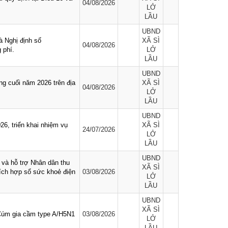
04/08/2026
LỞ
LẦU
UBND
à Nghị định số
XÃ SÌ
04/08/2026
 phí.
LỞ
LẦU
UBND
g cuối năm 2026 trên địa
XÃ SÌ
04/08/2026
LỞ
LẦU
UBND
6, triển khai nhiệm vụ
XÃ SÌ
24/07/2026
LỞ
LẦU
UBND
và hỗ trợ Nhân dân thu
XÃ SÌ
tích hợp sổ sức khoẻ điện
03/08/2026
LỞ
LẦU
UBND
XÃ SÌ
Cúm gia cầm type A/H5N1
03/08/2026
LỞ
LẦU