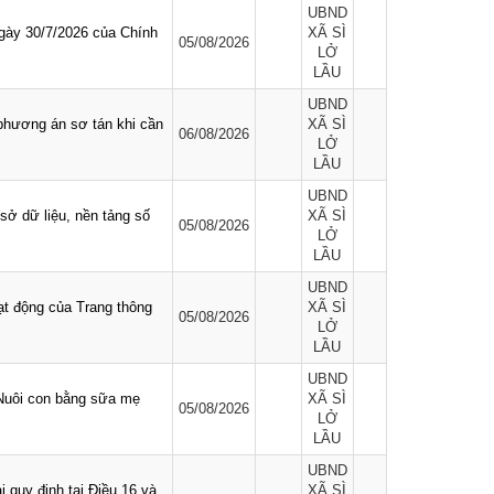
UBND
ngày 30/7/2026 của Chính
XÃ SÌ
05/08/2026
LỞ
LẦU
UBND
phương án sơ tán khi cần
XÃ SÌ
06/08/2026
LỞ
LẦU
UBND
 sở dữ liệu, nền tảng số
XÃ SÌ
05/08/2026
LỞ
LẦU
UBND
t động của Trang thông
XÃ SÌ
05/08/2026
LỞ
LẦU
UBND
Nuôi con bằng sữa mẹ
XÃ SÌ
05/08/2026
LỞ
LẦU
UBND
i quy định tại Điều 16 và
XÃ SÌ