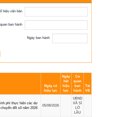
Báo cáo, số liệu thống kê
ố hiệu văn bản
Văn bản quy phạm pháp luật
quan ban hành
Lịch công tác
Ngày ban hành
Kết quả chương trình, đề tài khoa học
Ngày
Cơ
hết
quan
Ngày có
hiệu
ban
Tải
hiệu lực
lực
hành
VB
UBND
inh phí thực hiện các dự
XÃ SÌ
05/08/2026
à chuyển đổi số năm 2026
LỞ
LẦU