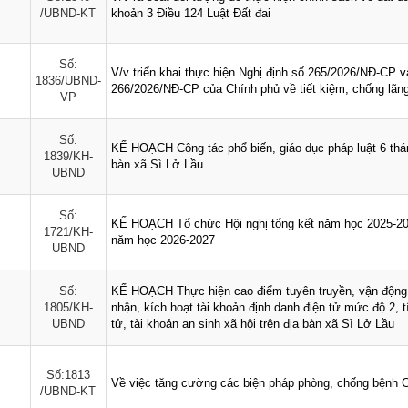
/UBND-KT
khoản 3 Điều 124 Luật Đất đai
Số:
V/v triển khai thực hiện Nghị định số 265/2026/NĐ-CP v
1836/UBND-
266/2026/NĐ-CP của Chính phủ về tiết kiệm, chống lãng
VP
Số:
KẾ HOẠCH Công tác phổ biến, giáo dục pháp luật 6 thán
1839/KH-
bàn xã Sì Lở Lầu
UBND
Số:
KẾ HOẠCH Tổ chức Hội nghị tổng kết năm học 2025-202
1721/KH-
năm học 2026-2027
UBND
Số:
KẾ HOẠCH Thực hiện cao điểm tuyên truyền, vận động 
1805/KH-
nhận, kích hoạt tài khoản định danh điện tử mức độ 2, 
UBND
tử, tài khoản an sinh xã hội trên địa bàn xã Sì Lở Lầu
Số:1813
Về việc tăng cường các biện pháp phòng, chống bệnh 
/UBND-KT