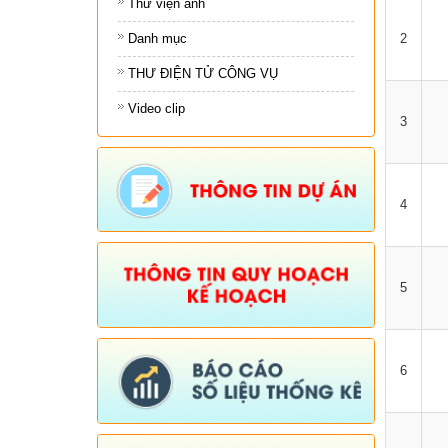
Thư viện ảnh
Danh mục
2
THƯ ĐIỆN TỬ CÔNG VỤ
Video clip
3
4
5
6