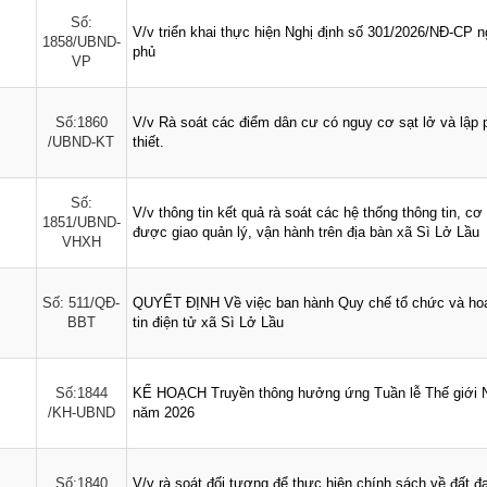
Số:
V/v triển khai thực hiện Nghị định số 301/2026/NĐ-CP 
1858/UBND-
phủ
VP
Số:1860
V/v Rà soát các điểm dân cư có nguy cơ sạt lở và lập 
/UBND-KT
thiết.
Số:
V/v thông tin kết quả rà soát các hệ thống thông tin, cơ
1851/UBND-
được giao quản lý, vận hành trên địa bàn xã Sì Lở Lầu
VHXH
Số: 511/QĐ-
QUYẾT ĐỊNH Về việc ban hành Quy chế tổ chức và hoạ
BBT
tin điện tử xã Sì Lở Lầu
Số:1844
KẾ HOẠCH Truyền thông hưởng ứng Tuần lễ Thế giới 
/KH-UBND
năm 2026
Số:1840
V/v rà soát đối tượng để thực hiện chính sách về đất đa