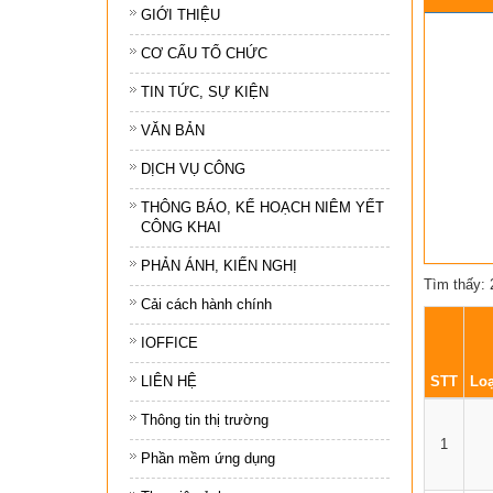
GIỚI THIỆU
Tổ chức khác
CƠ CẤU TỔ CHỨC
Đảng ủy xã
TIN TỨC, SỰ KIỆN
Ủy ban kiểm tra 
VĂN BẢN
Ban xây dựng đả
DỊCH VỤ CÔNG
THÔNG BÁO, KẾ HOẠCH NIÊM YẾT
CÔNG KHAI
PHẢN ÁNH, KIẾN NGHỊ
Tìm thấy: 
Cải cách hành chính
IOFFICE
LIÊN HỆ
STT
Loạ
Thông tin thị trường
1
Phần mềm ứng dụng