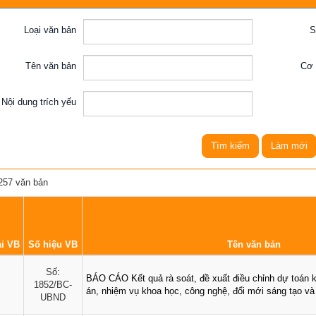
Người tốt , việc tốt
Chương trình công tác, giấy mời
Chứng khoán
Loại văn bản
S
Chiến lược, kế hoạch, quy hoạch
Đảng ủy xã
Tên văn bản
Cơ 
Đảng ủy
Hoạt động của Đảng ủy xã
HĐND xã
Nội dung trích yếu
ng
Hoạt động của HĐND xã
UBND xã
Hoạt động của UBND xã
UBND tỉnh Lai Châu
Tìm kiếm
Làm mới
Chuyển đổi số và bình dân học vụ số
Lịch tiếp công dân
257 văn bản
Người tốt - việc tốt
Đất Đai
Hoạt động của lãnh đạo
Giấy mời
Thông tin Kinh tế
i VB
Số hiệu VB
Tên văn bản
Thể thao
Số:
BÁO CÁO Kết quả rà soát, đề xuất điều chỉnh dự toán k
1852/BC-
Cải cách hành chính
án, nhiệm vụ khoa học, công nghệ, đổi mới sáng tạo v
UBND