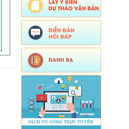
Ngày ban hành: (06/08/2026)
-
Ngày hiệu
lực: (05/08/2026)
Số:
Số:1844 /KH-UBND
Tên:
(KẾ HOẠCH Truyền thông hưởng
ứng Tuần lễ Thế giới Nuôi con bằng
sữa mẹ năm 2026)
Ngày ban hành: (05/08/2026)
-
Ngày hiệu
lực: (05/08/2026)
Số:
Số:1840 /UBND-KT
Tên:
(V/v rà soát đối tượng để thực hiện
chính sách về đất đai quy định tại Điều
16 và khoản 3 Điều 124 Luật Đất đai)
Ngày ban hành: (05/08/2026)
-
Ngày hiệu
lực: (04/08/2026)
Tên:
(Mời dự Hội nghị Báo cáo viên cấp
tỉnh thá)
Ngày ban hành: (05/08/2026)
Số:
Số: 1836/UBND-VP
Tên:
(V/v triển khai thực hiện Nghị định