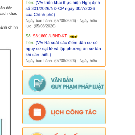
của Chính phủ)
hân dân
Ngày ban hành: (07/08/2026)
-
Ngày hiệu
Báo cáo, số liệu thống kê
 sách khác
lực: (05/08/2026)
Văn bản quy phạm pháp luật
Số:
Số:1860 /UBND-KT
hành chính
Tên:
(V/v Rà soát các điểm dân cư có
Lịch công tác
nguy cơ sạt lở và lập phương án sơ tán
khi cần thiết.)
Kết quả chương trình, đề tài khoa học
Ngày ban hành: (07/08/2026)
-
Ngày hiệu
lực: (06/08/2026)
Số:
Số: 1851/UBND-VHXH
Tên:
(V/v thông tin kết quả rà soát các
hệ thống thông tin, cơ sở dữ liệu, nền
tảng số được giao quản lý, vận hành
trên địa bàn xã Sì Lở Lầu)
Ngày ban hành: (06/08/2026)
-
Ngày hiệu
lực: (05/08/2026)
Số:
Số: 511/QĐ-BBT
Tên:
(QUYẾT ĐỊNH Về việc ban hành
Quy chế tổ chức và hoạt động của
Trang thông tin điện tử xã Sì Lở Lầu)