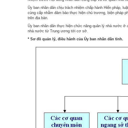
Ủy ban nhân dân chịu trách nhiệm chấp hành Hiến pháp, luậ
Tổ chức khác
cùng cấp nhằm đảm bảo thực hiện chủ trương, biện pháp phát
trên địa bàn.
Đảng ủy xã
Ủy ban nhân dân thực hiện chức năng quản lý nhà nước ở đ
Ủy ban kiểm tra 
nhà nước từ Trung ương tới cơ sở.
* Sơ đồ quản lý, điều hành của Ủy ban nhân dân tỉnh.
Ban xây dựng đả