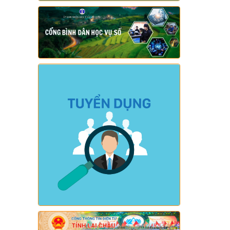
số 265/2026/NĐ-CP và Nghị định số
266/2026/NĐ-CP của Chính phủ về tiết
kiệm, chống lãng phí.)
Ngày ban hành: (05/08/2026)
-
Ngày hiệu
lực: (04/08/2026)
Số:
Số: 1839/KH-UBND
Tên:
(KẾ HOẠCH Công tác phổ biến,
giáo dục pháp luật 6 tháng cuối năm
2026 trên địa bàn xã Sì Lở Lầu)
Ngày ban hành: (05/08/2026)
-
Ngày hiệu
lực: (04/08/2026)
Số:
Số: 1721/KH-UBND
Tên:
(KẾ HOẠCH Tổ chức Hội nghị tổng
kết năm học 2025-2026, triển khai
nhiệm vụ năm học 2026-2027)
Ngày ban hành: (04/08/2026)
-
Ngày hiệu
lực: (24/07/2026)