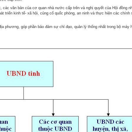
t, các văn bản của cơ quan nhà nước cấp trên và nghị quyết của Hội đồng n
Người tốt , việc tốt
Chương trình công tác, giấy mời
Chứng khoán
 triển kinh tế- xã hội, củng cố quốc phòng, an ninh và thực hiện các chính
Chiến lược, kế hoạch, quy hoạch
Đảng ủy xã
ịa phương, góp phần bảo đảm sự chỉ đạo, quản lý thống nhất trong bộ máy 
Đảng ủy
Hoạt động của Đảng ủy xã
HĐND xã
ng
Hoạt động của HĐND xã
UBND xã
Hoạt động của UBND xã
UBND tỉnh Lai Châu
Chuyển đổi số và bình dân học vụ số
Lịch tiếp công dân
Người tốt - việc tốt
Đất Đai
Hoạt động của lãnh đạo
Giấy mời
Thông tin Kinh tế
Thể thao
Cải cách hành chính