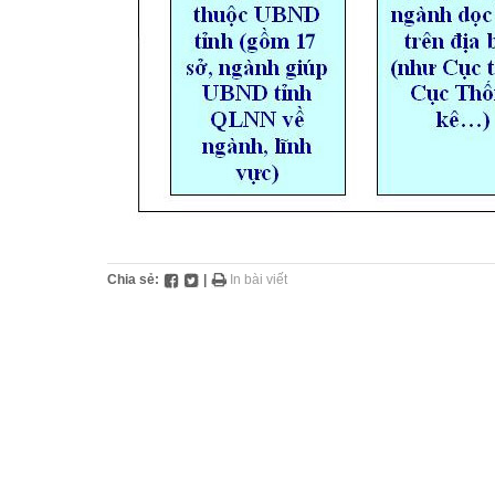
Chia sẻ:
|
In bài viết