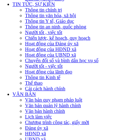
TIN TỨC, SỰ KIỆN
Thông tin chính trị
Thông tin văn hóa, xã hội
Thông tin Y tế, Giáo dục
Thông tin an ninh, quốc phòng
Người tốt , việc tốt
Chiến lược, kế hoạch, quy hoạch
Hoạt động của Đảng ủy xã
Hoạt động của HĐND xã
Hoạt động của UBND xã
Chuyển đổi số và bình dân học vụ số
Người tốt - việc tốt
Hoạt động của lãnh đạo
Thông tin Kinh tế
Thể thao
Cải cách hành chính
VĂN BẢN
Văn bản quy phạm pháp luật
Văn bản quản lý hành chính
Văn bản hành chính
Lịch làm việc
Chương trình công tác, giấy mời
Đảng ủy xã
HĐND xã
UBND xã