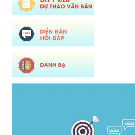
Ngày ban hành: (05/08/2026)
-
Ngày hiệu lực: (04/08/2026)
Số:
Số: 1721/KH-UBND
Tên:
(KẾ HOẠCH Tổ chức Hội nghị tổng kết năm học 2025-2026, triển 
Ngày ban hành: (04/08/2026)
-
Ngày hiệu lực: (24/07/2026)
Số:
Số: 1805/KH-UBND
Tên:
(KẾ HOẠCH Thực hiện cao điểm tuyên truyền, vận động và hỗ trợ Nhân
Ngày ban hành: (04/08/2026)
-
Ngày hiệu lực: (03/08/2026)