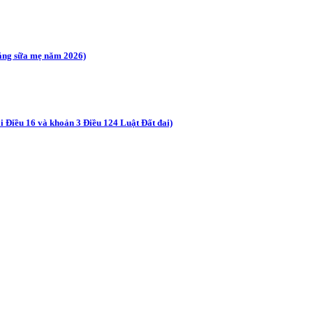
ằng sữa mẹ năm 2026)
tại Điều 16 và khoản 3 Điều 124 Luật Đất đai)
h số 266/2026/NĐ-CP của Chính phủ về tiết kiệm, chống lãng phí.)
m 2026 trên địa bàn xã Sì Lở Lầu)