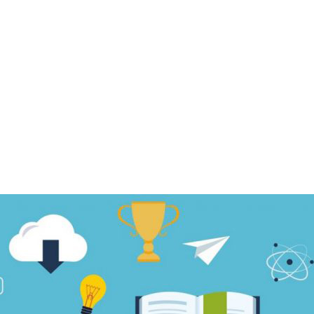
khai nhiệm vụ năm học 2026-2027)
 dân thu nhận, kích hoạt tài khoản định danh điện tử mức độ 2, tích hợp sổ sức