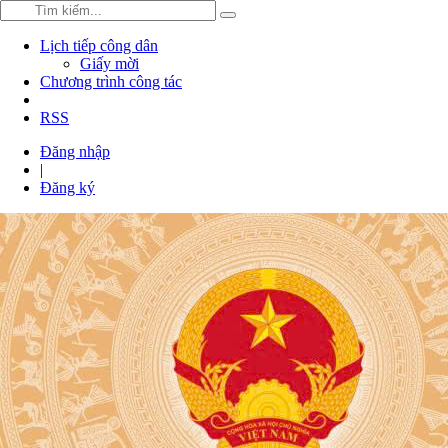
Lịch tiếp công dân
Giấy mời
Chương trình công tác
RSS
Đăng nhập
|
Đăng ký