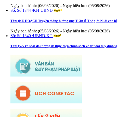
Tên:
(KẾ HOẠCH Truyền thông hưởng ứng Tuần lễ Thế giới Nuôi con b
Ngày ban hành: (05/08/2026)
-
Ngày hiệu lực: (05/08/2026)
Số:
Số:1840 /UBND-KT
Tên:
(V/v rà soát đối tượng để thực hiện chính sách về đất đai quy định 
Ngày ban hành: (05/08/2026)
-
Ngày hiệu lực: (04/08/2026)
Tên:
(Mời dự Hội nghị Báo cáo viên cấp tỉnh thá)
Ngày ban hành: (05/08/2026)
Số:
Số: 1836/UBND-VP
Tên:
(V/v triển khai thực hiện Nghị định số 265/2026/NĐ-CP và Nghị địn
Ngày ban hành: (05/08/2026)
-
Ngày hiệu lực: (04/08/2026)
Số:
Số: 1839/KH-UBND
Tên:
(KẾ HOẠCH Công tác phổ biến, giáo dục pháp luật 6 tháng cuối nă