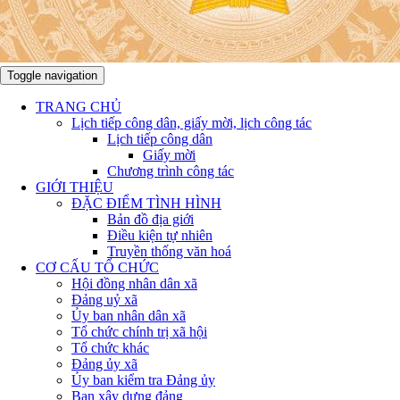
Toggle navigation
TRANG CHỦ
Lịch tiếp công dân, giấy mời, lịch công tác
Lịch tiếp công dân
Giấy mời
Chương trình công tác
GIỚI THIỆU
ĐẶC ĐIỂM TÌNH HÌNH
Bản đồ địa giới
Điều kiện tự nhiên
Truyền thống văn hoá
CƠ CẤU TỔ CHỨC
Hội đồng nhân dân xã
Đảng uỷ xã
Ủy ban nhân dân xã
Tổ chức chính trị xã hội
Tổ chức khác
Đảng ủy xã
Ủy ban kiểm tra Đảng ủy
Ban xây dựng đảng