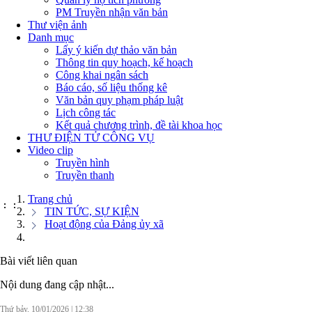
PM Truyền nhận văn bản
Thư viện ảnh
Danh mục
Lấy ý kiến dự thảo văn bản
Thông tin quy hoạch, kế hoạch
Công khai ngân sách
Báo cáo, số liệu thống kê
Văn bản quy phạm pháp luật
Lịch công tác
Kết quả chương trình, đề tài khoa học
THƯ ĐIỆN TỬ CÔNG VỤ
Video clip
Truyền hình
Truyền thanh
Trang chủ
:
:
TIN TỨC, SỰ KIỆN
Hoạt động của Đảng ủy xã
Bài viết liên quan
Nội dung đang cập nhật...
Thứ bảy, 10/01/2026
|
12:38