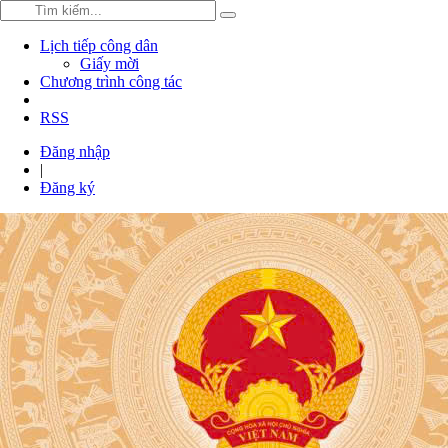
Lịch tiếp công dân
Giấy mời
Chương trình công tác
RSS
Đăng nhập
|
Đăng ký