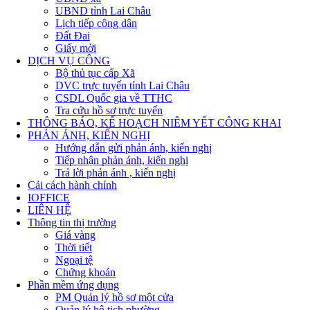
UBND tỉnh Lai Châu
Lịch tiếp công dân
Đất Đai
Giấy mời
DỊCH VỤ CÔNG
Bộ thủ tục cấp Xã
DVC trực tuyến tỉnh Lai Châu
CSDL Quốc gia về TTHC
Tra cứu hồ sơ trực tuyến
THÔNG BÁO, KẾ HOẠCH NIÊM YẾT CÔNG KHAI
PHẢN ÁNH, KIẾN NGHỊ
Hướng dẫn gửi phản ánh, kiến nghị
Tiếp nhận phản ánh, kiến nghị
Trả lời phản ánh , kiến nghị
Cải cách hành chính
IOFFICE
LIÊN HỆ
Thông tin thị trường
Giá vàng
Thời tiết
Ngoại tệ
Chứng khoán
Phần mềm ứng dụng
PM Quản lý hồ sơ một cửa
Quản lý hộ tich phường