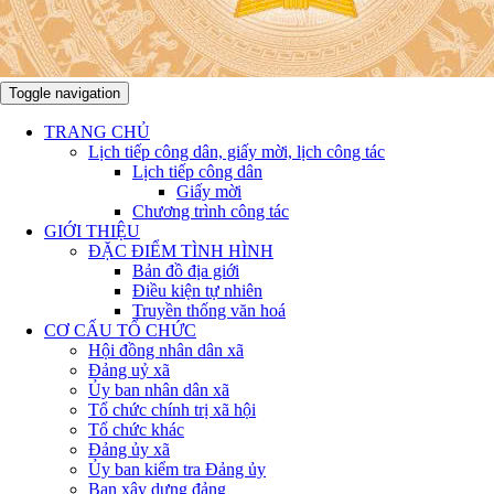
Toggle navigation
TRANG CHỦ
Lịch tiếp công dân, giấy mời, lịch công tác
Lịch tiếp công dân
Giấy mời
Chương trình công tác
GIỚI THIỆU
ĐẶC ĐIỂM TÌNH HÌNH
Bản đồ địa giới
Điều kiện tự nhiên
Truyền thống văn hoá
CƠ CẤU TỔ CHỨC
Hội đồng nhân dân xã
Đảng uỷ xã
Ủy ban nhân dân xã
Tổ chức chính trị xã hội
Tổ chức khác
Đảng ủy xã
Ủy ban kiểm tra Đảng ủy
Ban xây dựng đảng