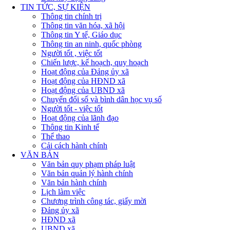
TIN TỨC, SỰ KIỆN
Thông tin chính trị
Thông tin văn hóa, xã hội
Thông tin Y tế, Giáo dục
Thông tin an ninh, quốc phòng
Người tốt , việc tốt
Chiến lược, kế hoạch, quy hoạch
Hoạt động của Đảng ủy xã
Hoạt động của HĐND xã
Hoạt động của UBND xã
Chuyển đổi số và bình dân học vụ số
Người tốt - việc tốt
Hoạt động của lãnh đạo
Thông tin Kinh tế
Thể thao
Cải cách hành chính
VĂN BẢN
Văn bản quy phạm pháp luật
Văn bản quản lý hành chính
Văn bản hành chính
Lịch làm việc
Chương trình công tác, giấy mời
Đảng ủy xã
HĐND xã
UBND xã