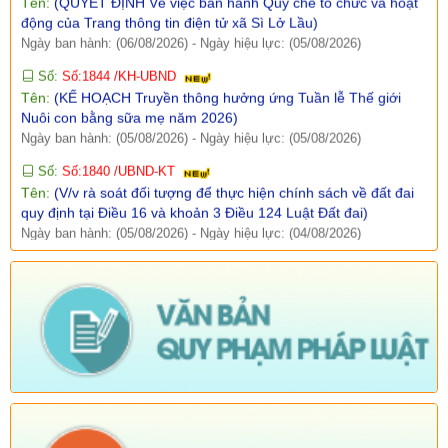
Số:
Số:1844 /KH-UBND
Tên:
(KẾ HOẠCH Truyền thông hưởng ứng Tuần lễ Thế giới
Nuôi con bằng sữa mẹ năm 2026)
Ngày ban hành: (05/08/2026)
-
Ngày hiệu lực: (05/08/2026)
Số:
Số:1840 /UBND-KT
Tên:
(V/v rà soát đối tượng để thực hiện chính sách về đất đai
quy định tại Điều 16 và khoản 3 Điều 124 Luật Đất đai)
Ngày ban hành: (05/08/2026)
-
Ngày hiệu lực: (04/08/2026)
Tên:
(Mời dự Hội nghị Báo cáo viên cấp tỉnh thá)
Ngày ban hành: (05/08/2026)
Số:
Số: 1836/UBND-VP
Tên:
(V/v triển khai thực hiện Nghị định số 265/2026/NĐ-CP và
Nghị định số 266/2026/NĐ-CP của Chính phủ về tiết kiệm,
chống lãng phí.)
Ngày ban hành: (05/08/2026)
-
Ngày hiệu lực: (04/08/2026)
Số:
Số: 1839/KH-UBND
Tên:
(KẾ HOẠCH Công tác phổ biến, giáo dục pháp luật 6
tháng cuối năm 2026 trên địa bàn xã Sì Lở Lầu)