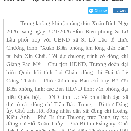
Chia sẻ
Lưu
Trong không khí rộn ràng đón Xuân Bính Ngọ
2026, sáng ngày 30/1/2026 Đồn Biên phòng Sì Lờ
Lầu phối hợp với UBND xã Sì Lở Lầu tổ chức
Chương trình “Xuân Biên phòng ấm lòng dân bản”
tại bản Xin Chải. Tới dự chương trình có đồng chí
Giàng Páo Mỷ – Chủ tịch HĐND, Trưởng đoàn đại
biểu Quốc hội tỉnh Lai Châu; đồng chí Đại tá Lê
Công Thành – Phó Chính ủy Ban chỉ huy Bộ đội
Biên phòng tỉnh; các Ban HĐND tỉnh; văn phòng đại
biểu Quốc hội, HĐND tỉnh …;
Về phía lãnh đạo xã
dự có các đồng chí Trần Bảo Trung – Bí thư Đảng
ủy, Chủ tịch Hội đồng nhân dân xã; đồng chí Hoàng
Kiều Ánh – Phó Bí thư Thường trực Đảng ủy xã;
đồng chí Đỗ Xuân Thủy – Phó Bí thư Đảng ủy, Chủ
tịch Uỷ ban nhân dân xã
. Đại diện Thường trực Hội