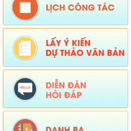
Ngày ban hành: (05/08/2026)
-
Ngày hiệu lực: (04/08/2026)
Số:
Số: 1721/KH-UBND
Tên:
(KẾ HOẠCH Tổ chức Hội nghị tổng kết năm học 2025-
2026, triển khai nhiệm vụ năm học 2026-2027)
Ngày ban hành: (04/08/2026)
-
Ngày hiệu lực: (24/07/2026)
Số:
Số: 1805/KH-UBND
Tên:
(KẾ HOẠCH Thực hiện cao điểm tuyên truyền, vận động
và hỗ trợ Nhân dân thu nhận, kích hoạt tài khoản định danh
điện tử mức độ 2, tích hợp sổ sức khoẻ điện tử, tài khoản an
sinh xã hội trên địa bàn xã Sì Lở Lầu)
Ngày ban hành: (04/08/2026)
-
Ngày hiệu lực: (03/08/2026)