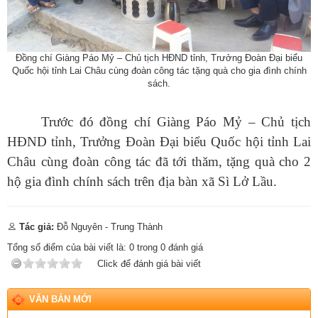
đổi mới sáng tạo và chuyển đổi số năm 2026)
Ngày ban hành: (07/08/2026)
-
Ngày hiệu lực: (05/08/2026)
Số:
Số: 1858/UBND-VP
Tên:
(V/v triển khai thực hiện Nghị định số 301/2026/NĐ-CP
Đồng chí Giàng
Páo
Mỷ
– Chủ tịch HĐND tỉnh, Trưởng Đoàn Đại biểu
ngày 30/7/2026 của Chính phủ)
Quốc hội tỉnh Lai Châu cùng đoàn công tác tặng quà cho gia đình chính
sách.
Ngày ban hành: (07/08/2026)
-
Ngày hiệu lực: (05/08/2026)
Số:
Số:1860 /UBND-KT
Trước đó đồng chí Giàng Páo Mỷ – Chủ tịch
Tên:
(V/v Rà soát các điểm dân cư có nguy cơ sạt lở và lập
phương án sơ tán khi cần thiết.)
HĐND tỉnh, Trưởng Đoàn Đại biểu Quốc hội tỉnh Lai
Ngày ban hành: (07/08/2026)
-
Ngày hiệu lực: (06/08/2026)
Châu cùng đoàn công tác đã tới thăm, tặng quà cho 2
Số:
Số: 1851/UBND-VHXH
hộ gia đình chính sách trên địa bàn xã Sì Lở Lầu.
Tên:
(V/v thông tin kết quả rà soát các hệ thống thông tin, cơ sở
dữ liệu, nền tảng số được giao quản lý, vận hành trên địa bàn
xã Sì Lở Lầu)
Tác giả:
Đỗ Nguyên - Trung Thành
Ngày ban hành: (06/08/2026)
-
Ngày hiệu lực: (05/08/2026)
Tổng số điểm của bài viết là:
0
trong
0
đánh giá
Số:
Số: 511/QĐ-BBT
Click để đánh giá bài viết
Tên:
(QUYẾT ĐỊNH Về việc ban hành Quy chế tổ chức và hoạt
động của Trang thông tin điện tử xã Sì Lở Lầu)
VĂN BẢN MỚI
Ngày ban hành: (06/08/2026)
-
Ngày hiệu lực: (05/08/2026)