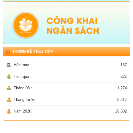
THỐNG KÊ TRUY CẬP
Hôm nay :
137
Hôm qua :
221
Tháng 08 :
1.274
Tháng trước :
5.517
Năm 2026 :
20.502