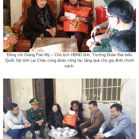
Đồng chí Giàng
Páo
Mỷ
– Chủ tịch HĐND tỉnh, Trưởng Đoàn Đại biểu
Quốc hội tỉnh Lai Châu cùng đoàn công tác tặng quà cho gia đình chính
sách.
Số:
Số: 1852/BC-UBND
Tên:
(BÁO CÁO Kết quả rà soát, đề xuất điều chỉnh dự toán
kinh phí thực hiện các dự án, nhiệm vụ khoa học, công nghệ,