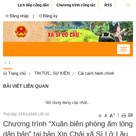
Lịch tiếp công dân
Chương trình công tác
RSS
Đăng nhập
|
Đăng ký
Toggle
navigat
:
:
Trang chủ
TIN TỨC, SỰ KIỆN
Cải cách hành chính
BÀI VIẾT LIÊN QUAN
Nội dung đang cập nhật...
Thứ bảy, 31/01/2026
|
00:10
+
|
A
-
A
A
Chương trình “Xuân biên phòng ấm lòng
dân bản” tại bản Xin Chải xã Sì Lở Lầu