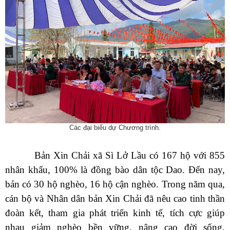
Các đại biểu dự Chương trình.
Bản Xin Chải xã Sì Lở Lầu có 167 hộ với 855
nhân khẩu, 100% là đồng bào dân tộc Dao. Đến nay,
bản có 30 hộ nghèo, 16 hộ cận nghèo. Trong nă
m qua,
c
án bộ và Nhân dân bản Xin Chải đã nêu cao tinh thần
đoàn kết, tham gia phát triển kinh tế, tích cực giúp
nhau giảm nghèo bền vững, nâng cao đời sống,