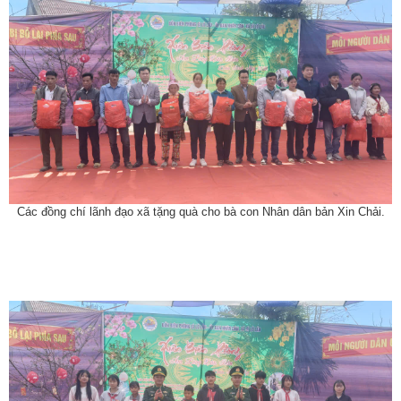
Các đồng chí lãnh đạo xã tặng quà cho bà con Nhân dân bản Xin Chải.