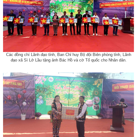
Các đồng chí Lãnh đạo tỉnh, Ban Chỉ huy Bộ đội Biên phòng tỉnh, Lãnh
đạo xã Sì Lở Lầu tặng ảnh Bác Hồ và cờ Tổ quốc cho Nhân dân.