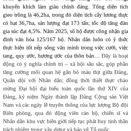
khuyến khích làm giàu chính đáng. Tổng diện tích
gieo trồng là 46,2ha, trong đó diện tích cây lương thực
có hạt 36,7ha, sản lượng đạt 173 tấn; tốc độ tăng đàn
gia súc đạt 4,5%. Nă
m 2025, s
ố hộ được công nhận gia
đình văn hóa 125/167 hộ. Nhân dân luôn có ý thức
thực hiện tốt nếp sống văn minh trong việc cưới, việc
tang, quy ước, hương ước của thôn bản…
Đây là hoạt
động có ý nghĩa chính trị – xã hội sâu sắc, góp phần
tăng cường mối quan hệ gắn bó máu thịt giữa Đảng,
Quân đội với Nhân dân; đồng thời thiết thực chào
mừng Đại hội đại biểu toàn quốc lần thứ XIV của
Đảng, kỷ niệm Ngày thành lập Đảng Cộng sản Việt
Nam và các ngày lễ truyền thống của lực lượng Bộ đội
Biên phòng, qua đó động viên cán bộ, chiến sĩ và
Nhân dân khu vực biên giới tiếp tục phát huy tinh thần
trách nhiệm trong xây dựng và bảo vệ Tổ quốc.