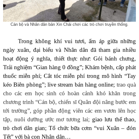
Cán bộ và Nhân dân bản Xin Chải chơi các trò chơi truyền thống.
Trong không khí vui tươi, ấm áp giữa những
ngày xuân, đại biểu và Nhân dân đã tham gia nhiều
hoạt động ý nghĩa, thiết thực như: Gói bánh chưng,
Trải nghiệm “Gian hàng 0 đồng”; Khám bệnh, cấp phát
thuốc miễn phí; Cắt tóc miễn phí trong mô hình “Tay
kéo Biên phòng”; live stream bán hàng online;
trao quà
cho các em học sinh có hoàn cảnh khó khăn trong
chương trình “Cán bộ, chiến sĩ Quân đội nâng bước em
tới trường”, góp phần động viên các em vươn lên học
tập, nuôi dưỡng ước mơ tương lai;
giao lưu thể thao,
tr
ò
chơi dân gian; Tổ chức bữa cơm “vui Xuân – đón
Tết” với bà con Nhân dân…