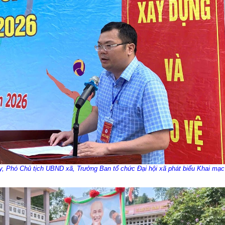
y
, Phó Chủ tịch UBND xã, Trưởng Ban tổ chức Đại hội xã p
hát biểu
Khai mạc