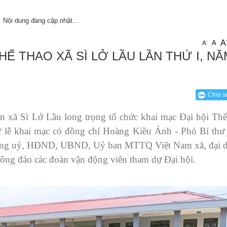
Người tốt , việc tốt
Chương trình công tác, giấy mời
Chứng khoán
Nội dung đang cập nhật...
Chiến lược, kế hoạch, quy hoạch
Đảng ủy xã
A
-
A
A
HỂ THAO XÃ SÌ LỞ LẦU LẦN THỨ I, NĂ
Đảng ủy
Hoạt động của Đảng ủy xã
HĐND xã
ng
Hoạt động của HĐND xã
UBND xã
Hoạt động của UBND xã
UBND tỉnh Lai Châu
Chia s
Chuyển đổi số và bình dân học vụ số
Lịch tiếp công dân
 xã Sì Lở Lầu long trọng tổ chức khai mạc Đại hội Thể
Dự lễ khai mạc có đồng chí Hoàng Kiều Ánh - Phó Bí th
Người tốt - việc tốt
Đất Đai
Đảng uỷ, HĐND, UBND, Uỷ ban MTTQ Việt Nam xã, đại d
Hoạt động của lãnh đạo
Giấy mời
đông đảo các đoàn vận động viên tham dự Đại hội.
Thông tin Kinh tế
Thể thao
Cải cách hành chính