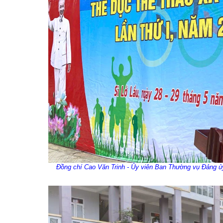
Đồng chí Cao Văn Trinh -
Ủy
viên Ban Thường vụ Đảng
ủ