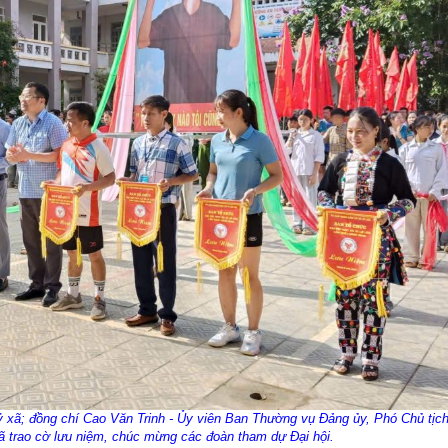
 xã; đồng chí Cao Văn Trinh - Ủy viên Ban Thường vụ Đảng ủy, Phó Chủ tị
ã trao cờ lưu niệm, chúc mừng các đoàn tham dự Đại hội.