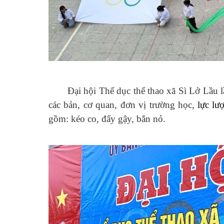
Đại hội Thể dục thể thao xã Sì Lở Lầu l
các bản, cơ quan, đơn vị trường học
,
lực lư
gồm:
kéo co, đẩy gậy, bắn nỏ
.