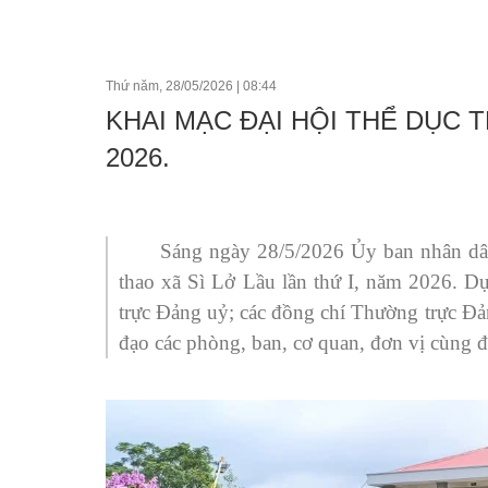
Tổ chức khác
Đảng ủy xã
Thứ năm, 28/05/2026
|
08:44
KHAI MẠC ĐẠI HỘI THỂ DỤC T
Ủy ban kiểm tra 
2026.
Ban xây dựng đả
Sáng ngày 28/5/2026 Ủy ban nhân dân
thao xã Sì Lở Lầu lần thứ I, năm 2026. 
trực Đảng uỷ; các đồng chí Thường trực 
đạo các phòng, ban, cơ quan, đơn vị cùng 