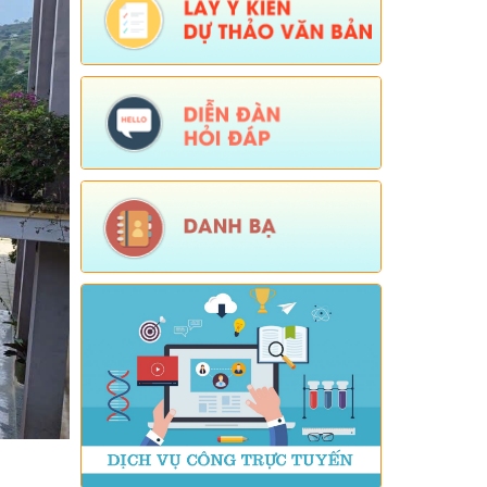
lực: (04/08/2026)
Tên:
(Mời dự Hội nghị Báo cáo viên cấp
tỉnh thá)
Ngày ban hành: (05/08/2026)
Số:
Số: 1836/UBND-VP
Tên:
(V/v triển khai thực hiện Nghị định
số 265/2026/NĐ-CP và Nghị định số
266/2026/NĐ-CP của Chính phủ về tiết
kiệm, chống lãng phí.)
Ngày ban hành: (05/08/2026)
-
Ngày hiệu
lực: (04/08/2026)
Số:
Số: 1839/KH-UBND
Tên:
(KẾ HOẠCH Công tác phổ biến,
giáo dục pháp luật 6 tháng cuối năm
2026 trên địa bàn xã Sì Lở Lầu)
Ngày ban hành: (05/08/2026)
-
Ngày hiệu
lực: (04/08/2026)
Số:
Số: 1721/KH-UBND
Tên:
(KẾ HOẠCH Tổ chức Hội nghị tổng