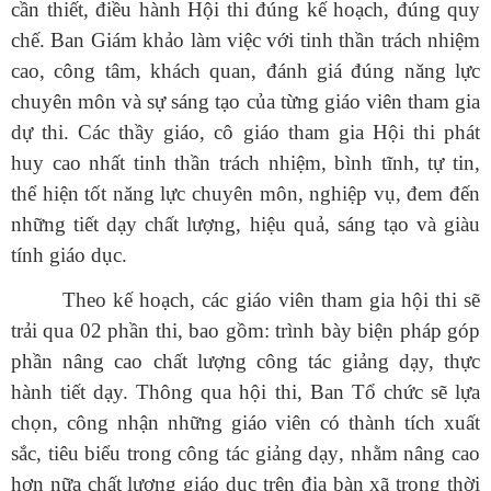
cần thiết, điều hành Hội thi đúng kế hoạch, đúng quy
chế. Ban Giám khảo làm việc với tinh thần trách nhiệm
cao, công tâm, khách quan, đánh giá đúng năng lực
chuyên môn và sự sáng tạo của từng giáo viên tham gia
dự thi. Các thầy giáo, cô giáo tham gia Hội thi phát
huy cao nhất tinh thần trách nhiệm, bình tĩnh, tự tin,
thể hiện tốt năng lực chuyên môn, nghiệp vụ, đem đến
những tiết dạy chất lượng, hiệu quả, sáng tạo và giàu
tính giáo dục.
Số:
Số:1862 /KH-UBND
Tên:
(KẾ HOẠCH Tuyên truyền ứng dụng khoa học, công nghệ
Theo kế hoạch, các giáo viên tham gia hội thi sẽ
và đổi mới sáng tạo trên địa bàn xã Sì Lở Lầu giai đoạn 2026 -
2030)
trải qua
02 phần thi, bao gồm:
trình bày biện pháp góp
Ngày ban hành: (07/08/2026)
-
Ngày hiệu lực: (06/08/2026)
phần nâng cao chất lượng công tác giảng dạy, thực
Số:
Số: 1852/BC-UBND
hành tiết dạy. Thông qua hội thi, Ban Tổ chức sẽ lựa
Tên:
(BÁO CÁO Kết quả rà soát, đề xuất điều chỉnh dự toán
chọn, công nhận những giáo viên có thành tích xuất
kinh phí thực hiện các dự án, nhiệm vụ khoa học, công nghệ,
đổi mới sáng tạo và chuyển đổi số năm 2026)
sắc, tiêu biểu trong công tác giảng dạy
, nhằm nâng cao
Ngày ban hành: (07/08/2026)
-
Ngày hiệu lực: (05/08/2026)
hơn nữa chất lượng giáo dục trên địa bàn xã trong thời