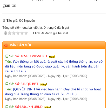
Số:
Số: 1858/UBND-VP
gian tới.
Tên:
(V/v triển khai thực hiện Nghị định số 301/2026/NĐ-CP
ngày 30/7/2026 của Chính phủ)
Ngày ban hành: (07/08/2026)
-
Ngày hiệu lực: (05/08/2026)
Tác giả:
Đỗ Nguyên
Số:
Số:1860 /UBND-KT
Tổng số điểm của bài viết là:
0
trong
0
đánh giá
Tên:
(V/v Rà soát các điểm dân cư có nguy cơ sạt lở và lập
Click để đánh giá bài viết
phương án sơ tán khi cần thiết.)
Ngày ban hành: (07/08/2026)
-
Ngày hiệu lực: (06/08/2026)
VĂN BẢN MỚI
Số:
Số: 1851/UBND-VHXH
Tên:
(V/v thông tin kết quả rà soát các hệ thống thông tin, cơ sở
dữ liệu, nền tảng số được giao quản lý, vận hành trên địa bàn
xã Sì Lở Lầu)
Ngày ban hành: (06/08/2026)
-
Ngày hiệu lực: (05/08/2026)
Số:
Số: 511/QĐ-BBT
Tên:
(QUYẾT ĐỊNH Về việc ban hành Quy chế tổ chức và hoạt
động của Trang thông tin điện tử xã Sì Lở Lầu)
Ngày ban hành: (06/08/2026)
-
Ngày hiệu lực: (05/08/2026)
Số:
Số:1844 /KH-UBND
Tên:
(KẾ HOẠCH Truyền thông hưởng ứng Tuần lễ Thế giới