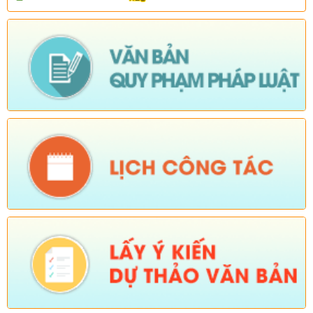
Nuôi con bằng sữa mẹ năm 2026)
Ngày ban hành: (05/08/2026)
-
Ngày hiệu lực: (05/08/2026)
Số:
Số:1840 /UBND-KT
Tên:
(V/v rà soát đối tượng để thực hiện chính sách về đất đai
quy định tại Điều 16 và khoản 3 Điều 124 Luật Đất đai)
Ngày ban hành: (05/08/2026)
-
Ngày hiệu lực: (04/08/2026)
Tên:
(Mời dự Hội nghị Báo cáo viên cấp tỉnh thá)
Ngày ban hành: (05/08/2026)
Số:
Số: 1836/UBND-VP
Tên:
(V/v triển khai thực hiện Nghị định số 265/2026/NĐ-CP và
Nghị định số 266/2026/NĐ-CP của Chính phủ về tiết kiệm,
chống lãng phí.)
Ngày ban hành: (05/08/2026)
-
Ngày hiệu lực: (04/08/2026)
Số:
Số: 1839/KH-UBND
Tên:
(KẾ HOẠCH Công tác phổ biến, giáo dục pháp luật 6
tháng cuối năm 2026 trên địa bàn xã Sì Lở Lầu)
Ngày ban hành: (05/08/2026)
-
Ngày hiệu lực: (04/08/2026)
Số:
Số: 1721/KH-UBND