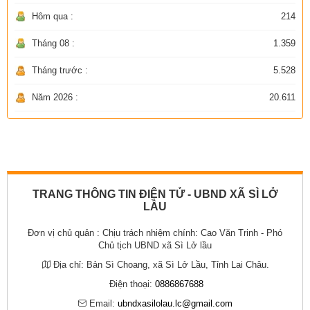
Hôm qua :
214
Tháng 08 :
1.359
Tháng trước :
5.528
Năm 2026 :
20.611
TRANG THÔNG TIN ĐIỆN TỬ - UBND XÃ SÌ LỞ
LẦU
Đơn vị chủ quản :
Chịu trách nhiệm chính: Cao Văn Trinh - Phó
Chủ tịch UBND xã Sì Lở lầu
Địa chỉ:
Bản Sì Choang, xã Sì Lở Lầu, Tỉnh Lai Châu.
Điện thoại:
0886867688
Email:
ubndxasilolau.lc@gmail.com