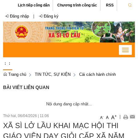
Lịch tiếp công dân
Chương trình công tác
RSS
Đăng nhập
|
Đăng ký
Toggle
navigat
:
:
Trang chủ
TIN TỨC, SỰ KIỆN
Cải cách hành chính
BÀI VIẾT LIÊN QUAN
Nội dung đang cập nhật...
Thứ hai, 06/04/2026
|
11:06
+
|
A
-
A
A
XÃ SÌ LỞ LẦU KHAI MẠC HỘI THI
GIÁO VIÊN DẠY GIỎI CẤP XÃ NĂM