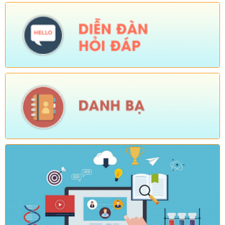
Tên:
(KẾ HOẠCH Tổ chức Hội nghị tổng kết năm học 2025-
2026, triển khai nhiệm vụ năm học 2026-2027)
Ngày ban hành: (04/08/2026)
-
Ngày hiệu lực: (24/07/2026)