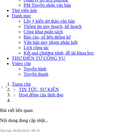
PM Truyền nhận văn bản
Thư viện ảnh
Danh mục
Lấy ý kiến dự thảo văn bản
Thông tin quy hoạch, kế hoạch
Công khai ngân sách
Báo cáo, số liệu thống kê
Văn bản quy phạm pháp luật
Lịch công tác
Kết quả chương trình, đề tài khoa học
THƯ ĐIỆN TỬ CÔNG VỤ
Video clip
Truyền hình
Truyền thanh
Trang chủ
:
:
TIN TỨC, SỰ KIỆN
Hoạt động của lãnh đạo
Bài viết liên quan
Nội dung đang cập nhật...
Thứ bảy, 06/06/2026
|
09:19