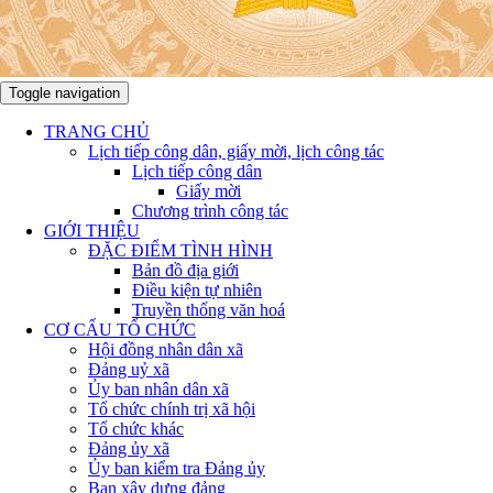
Toggle navigation
TRANG CHỦ
Lịch tiếp công dân, giấy mời, lịch công tác
Lịch tiếp công dân
Giấy mời
Chương trình công tác
GIỚI THIỆU
ĐẶC ĐIỂM TÌNH HÌNH
Bản đồ địa giới
Điều kiện tự nhiên
Truyền thống văn hoá
CƠ CẤU TỔ CHỨC
Hội đồng nhân dân xã
Đảng uỷ xã
Ủy ban nhân dân xã
Tổ chức chính trị xã hội
Tổ chức khác
Đảng ủy xã
Ủy ban kiểm tra Đảng ủy
Ban xây dựng đảng