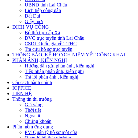
UBND tỉnh Lai Châu
Lịch tiếp công dân
Đất Đai
Giấy mời
DỊCH VỤ CÔNG
Bộ thủ tục cấp Xã
DVC trực tuyến tỉnh Lai Châu
CSDL Quốc gia về TTHC
Tra cứu hồ sơ trực tuyến
THÔNG BÁO, KẾ HOẠCH NIÊM YẾT CÔNG KHAI
PHẢN ÁNH, KIẾN NGHỊ
Hướng dẫn gửi phản ánh, kiến nghị
Tiếp nhận phản ánh, kiến nghị
Trả lời phản ánh , kiến nghị
Cải cách hành chính
IOFFICE
LIÊN HỆ
Thông tin thị trường
Giá vàng
Thời tiết
Ngoại tệ
Chứng khoán
Phần mềm ứng dụng
PM Quản lý hồ sơ một cửa
Quản lý hộ tich phường