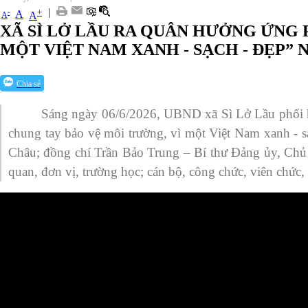
|
+
-
A
A
A
XÃ SÌ LỞ LẦU RA QUÂN HƯỞNG ỨNG 
MỘT VIỆT NAM XANH - SẠCH - ĐẸP” 
Chia sẻ
Sáng ngày 06/6/2026, UBND xã Sì Lở Lầu phối h
chung tay bảo vệ môi trường, vì một Việt Nam xanh -
Châu; đồng chí Trần Bảo Trung – Bí thư Đảng ủy, Ch
quan, đơn vị, trường học; cán bộ, công chức, viên chức,