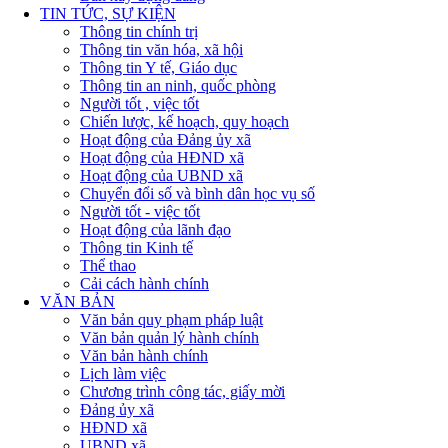
TIN TỨC, SỰ KIỆN
Thông tin chính trị
Thông tin văn hóa, xã hội
Thông tin Y tế, Giáo dục
Thông tin an ninh, quốc phòng
Người tốt , việc tốt
Chiến lược, kế hoạch, quy hoạch
Hoạt động của Đảng ủy xã
Hoạt động của HĐND xã
Hoạt động của UBND xã
Chuyển đổi số và bình dân học vụ số
Người tốt - việc tốt
Hoạt động của lãnh đạo
Thông tin Kinh tế
Thể thao
Cải cách hành chính
VĂN BẢN
Văn bản quy phạm pháp luật
Văn bản quản lý hành chính
Văn bản hành chính
Lịch làm việc
Chương trình công tác, giấy mời
Đảng ủy xã
HĐND xã
UBND xã