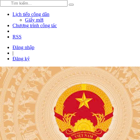
Lịch tiếp công dân
Giấy mời
Chương trình công tác
RSS
Đăng nhập
|
Đăng ký