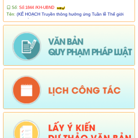
Tên:
(KẾ HOẠCH Truyền thông hưởng ứng Tuần lễ Thế giới
Nuôi con bằng sữa mẹ năm 2026)
Ngày ban hành: (05/08/2026)
-
Ngày hiệu lực: (05/08/2026)
Số:
Số:1840 /UBND-KT
Tên:
(V/v rà soát đối tượng để thực hiện chính sách về đất đai
quy định tại Điều 16 và khoản 3 Điều 124 Luật Đất đai)
Ngày ban hành: (05/08/2026)
-
Ngày hiệu lực: (04/08/2026)
Tên:
(Mời dự Hội nghị Báo cáo viên cấp tỉnh thá)
Ngày ban hành: (05/08/2026)
Số:
Số: 1836/UBND-VP
Tên:
(V/v triển khai thực hiện Nghị định số 265/2026/NĐ-CP và
Nghị định số 266/2026/NĐ-CP của Chính phủ về tiết kiệm,
chống lãng phí.)
Ngày ban hành: (05/08/2026)
-
Ngày hiệu lực: (04/08/2026)
Số:
Số: 1839/KH-UBND
Tên:
(KẾ HOẠCH Công tác phổ biến, giáo dục pháp luật 6
tháng cuối năm 2026 trên địa bàn xã Sì Lở Lầu)
Ngày ban hành: (05/08/2026)
-
Ngày hiệu lực: (04/08/2026)