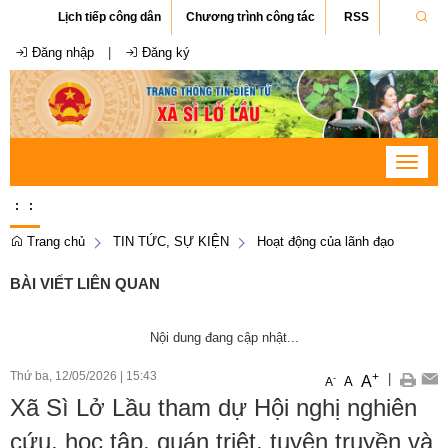
Lịch tiếp công dân
Chương trình công tác
RSS
Đăng nhập
|
Đăng ký
Toggle
navigat
:
:
Trang chủ
TIN TỨC, SỰ KIỆN
Hoạt động của lãnh đạo
BÀI VIẾT LIÊN QUAN
Nội dung đang cập nhật...
Thứ ba, 12/05/2026
|
15:43
+
|
A
-
A
A
Xã Sì Lở Lầu tham dự Hội nghị nghiên
cứu, học tập, quán triệt, tuyên truyền và