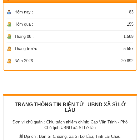
Hôm nay :
83
Hôm qua :
155
Tháng 08 :
1.589
Tháng trước :
5.557
Năm 2026 :
20.892
TRANG THÔNG TIN ĐIỆN TỬ - UBND XÃ SÌ LỞ
LẦU
Đơn vị chủ quản :
Chịu trách nhiệm chính: Cao Văn Trinh - Phó
Chủ tịch UBND xã Sì Lở lầu
Địa chỉ:
Bản Sì Choang, xã Sì Lở Lầu, Tỉnh Lai Châu.