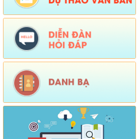
Số:
Số: 1721/KH-UBND
Tên:
(KẾ HOẠCH Tổ chức Hội nghị tổng kết năm học 2025-
2026, triển khai nhiệm vụ năm học 2026-2027)
Ngày ban hành: (04/08/2026)
-
Ngày hiệu lực: (24/07/2026)