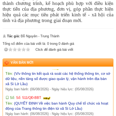
Ngày ban hành: (07/08/2026)
-
Ngày hiệu lực: (05/08/2026)
thành chương trình, kế hoạch phù hợp với điều kiện
thực tiễn của địa phương, đơn vị, góp phần thực hiện
Số:
Số: 1858/UBND-VP
hiệu quả các mục tiêu phát triển kinh tế - xã hội của
Tên:
(V/v triển khai thực hiện Nghị định số 301/2026/NĐ-CP
tỉnh và địa phương trong giai đoạn mới.
ngày 30/7/2026 của Chính phủ)
Ngày ban hành: (07/08/2026)
-
Ngày hiệu lực: (05/08/2026)
Số:
Số:1860 /UBND-KT
Tác giả:
Đỗ Nguyên - Trung Thành
Tên:
(V/v Rà soát các điểm dân cư có nguy cơ sạt lở và lập
Tổng số điểm của bài viết là:
0
trong
0
đánh giá
phương án sơ tán khi cần thiết.)
Click để đánh giá bài viết
Ngày ban hành: (07/08/2026)
-
Ngày hiệu lực: (06/08/2026)
Số:
Số: 1851/UBND-VHXH
VĂN BẢN MỚI
Tên:
(V/v thông tin kết quả rà soát các hệ thống thông tin, cơ sở
dữ liệu, nền tảng số được giao quản lý, vận hành trên địa bàn
xã Sì Lở Lầu)
Ngày ban hành: (06/08/2026)
-
Ngày hiệu lực: (05/08/2026)
Số:
Số: 511/QĐ-BBT
Tên:
(QUYẾT ĐỊNH Về việc ban hành Quy chế tổ chức và hoạt
động của Trang thông tin điện tử xã Sì Lở Lầu)
Ngày ban hành: (06/08/2026)
-
Ngày hiệu lực: (05/08/2026)
Số:
Số:1844 /KH-UBND