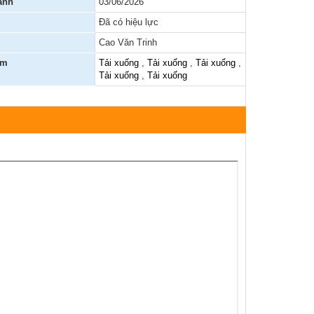
ành
03/06/2026
Đã có hiệu lực
Báo cáo, số liệu thống kê
Cao Văn Trinh
Văn bản quy phạm pháp luật
èm
Tải xuống
,
Tải xuống
,
Tải xuống
,
Tải xuống
,
Tải xuống
Lịch công tác
Kết quả chương trình, đề tài khoa học