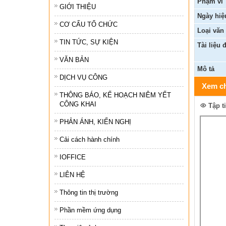
Phạm vi
GIỚI THIỆU
Ngày hiệ
Tổ chức khác
CƠ CẤU TỔ CHỨC
Loại văn
Đảng ủy xã
TIN TỨC, SỰ KIỆN
Tài liệu 
Ủy ban kiểm tra 
VĂN BẢN
Mô tả
Ban xây dựng đả
DỊCH VỤ CÔNG
Xem ch
THÔNG BÁO, KẾ HOẠCH NIÊM YẾT
CÔNG KHAI
Tập t
PHẢN ÁNH, KIẾN NGHỊ
Cải cách hành chính
IOFFICE
LIÊN HỆ
Thông tin thị trường
Phần mềm ứng dụng