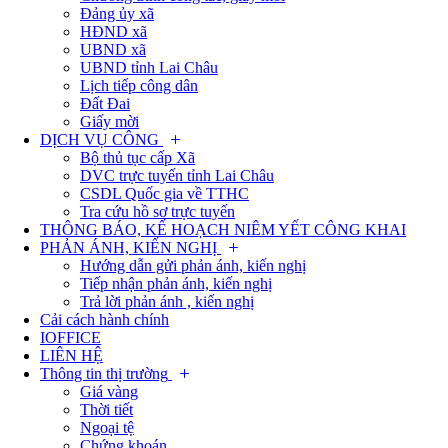
Đảng ủy xã
HĐND xã
UBND xã
UBND tỉnh Lai Châu
Lịch tiếp công dân
Đất Đai
Giấy mời
DỊCH VỤ CÔNG
Bộ thủ tục cấp Xã
DVC trực tuyến tỉnh Lai Châu
CSDL Quốc gia về TTHC
Tra cứu hồ sơ trực tuyến
THÔNG BÁO, KẾ HOẠCH NIÊM YẾT CÔNG KHAI
PHẢN ÁNH, KIẾN NGHỊ
Hướng dẫn gửi phản ánh, kiến nghị
Tiếp nhận phản ánh, kiến nghị
Trả lời phản ánh , kiến nghị
Cải cách hành chính
IOFFICE
LIÊN HỆ
Thông tin thị trường
Giá vàng
Thời tiết
Ngoại tệ
Chứng khoán