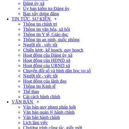
Đảng ủy xã
Ủy ban kiểm tra Đảng ủy
Ban xây dựng đảng
TIN TỨC, SỰ KIỆN
Thông tin chính trị
Thông tin văn hóa, xã hội
Thông tin Y tế, Giáo dục
Thông tin an ninh, quốc phòng
Người tốt , việc tốt
Chiến lược, kế hoạch, quy hoạch
Hoạt động của Đảng ủy xã
Hoạt động của HĐND xã
Hoạt động của UBND xã
Chuyển đổi số và bình dân học vụ số
Người tốt - việc tốt
Hoạt động của lãnh đạo
Thông tin Kinh tế
Thể thao
Cải cách hành chính
VĂN BẢN
Văn bản quy phạm pháp luật
Văn bản quản lý hành chính
Văn bản hành chính
Lịch làm việc
Chương trình công tác, giấy mời