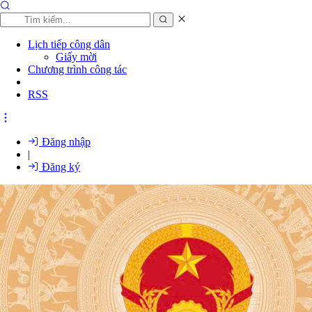
Lịch tiếp công dân
Giấy mời
Chương trình công tác
RSS
Đăng nhập
|
Đăng ký