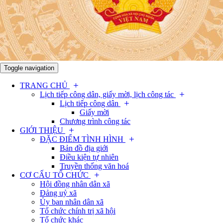
Toggle navigation
TRANG CHỦ
Lịch tiếp công dân, giấy mời, lịch công tác
Lịch tiếp công dân
Giấy mời
Chương trình công tác
GIỚI THIỆU
ĐẶC ĐIỂM TÌNH HÌNH
Bản đồ địa giới
Điều kiện tự nhiên
Truyền thống văn hoá
CƠ CẤU TỔ CHỨC
Hội đồng nhân dân xã
Đảng uỷ xã
Ủy ban nhân dân xã
Tổ chức chính trị xã hội
Tổ chức khác