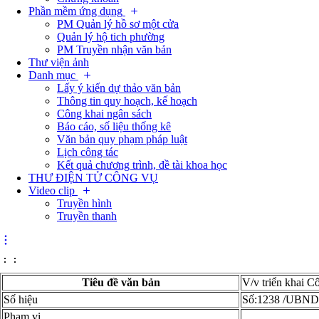
Phần mềm ứng dụng
PM Quản lý hồ sơ một cửa
Quản lý hộ tich phường
PM Truyền nhận văn bản
Thư viện ảnh
Danh mục
Lấy ý kiến dự thảo văn bản
Thông tin quy hoạch, kế hoạch
Công khai ngân sách
Báo cáo, số liệu thống kê
Văn bản quy phạm pháp luật
Lịch công tác
Kết quả chương trình, đề tài khoa học
THƯ ĐIỆN TỬ CÔNG VỤ
Video clip
Truyền hình
Truyền thanh
:
:
Tiêu đề văn bản
V/v triển khai 
Số hiệu
Số:1238 /UBN
Phạm vi