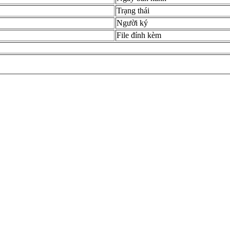
Trạng thái
Người ký
File đính kèm