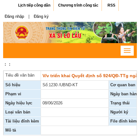
Lịch tiếp công dân
Chương trình công tác
RSS
Đăng nhập
|
Đăng ký
Toggle
navigat
:
:
Tiêu đề văn bản
V/v triển khai Quyết định số 924/QĐ-TTg ng
Số hiệu
Số:1230 /UBND-KT
Cơ quan ban h
Phạm vi
Ngày ban hành
Ngày hiệu lực
08/06/2026
Trạng thái
Loại văn bản
Người ký
Tài liệu đính kèm
File đính kèm
Mô tả