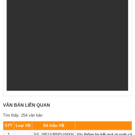
VĂN BẢN LIÊN QUAN
Tìm thấy: 254 văn bản
STT
Loại VB
Số hiệu VB
1
Số: 1851/UBND-VHXH
V/v thông tin kết quả rà soát cá