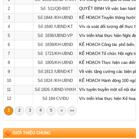
2
Số: 511/QĐ-BBT
QUYẾT ĐỊNH Về việc ban hành Qu
3
Số:1844 /KH-UBND
KẾ HOẠCH Truyền thông hưởng ứ
4
Số:1840 /UBND-KT
V/v rà soát đối tượng để thực hi
5
Số: 1836/UBND-VP
V/v triển khai thực hiện Nghị đị
6
Số: 1839/KH-UBND
KẾ HOẠCH Công tác phổ biến, giá
7
Số: 1721/KH-UBND
KẾ HOẠCH Tổ chức Hội nghị tổng
8
Số: 1805/KH-UBND
KẾ HOẠCH Thực hiện cao điểm tuy
9
Số:1813 /UBND-KT
Về việc tăng cường các biện ph
10
Số:1824 /KH-UBND
KẾ HOẠCH Hành động 100 ngày xử
11
Số:1826 /UBND-VHXH
V/v tuyên truyền một số nội dung
12
Số 184-CV/ĐU
V/v triển khai thực hiện Kế ho
1
2
3
4
5
»
»»
GIỚI THIỆU CHUNG