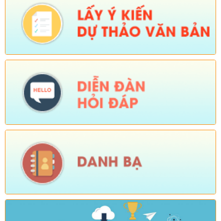
Số:
Số: 1836/UBND-VP
Tên:
(V/v triển khai thực hiện Nghị định số 265/2026/NĐ-CP và
Nghị định số 266/2026/NĐ-CP của Chính phủ về tiết kiệm,
chống lãng phí.)
Ngày ban hành: (05/08/2026)
-
Ngày hiệu lực: (04/08/2026)
Số:
Số: 1839/KH-UBND
Tên:
(KẾ HOẠCH Công tác phổ biến, giáo dục pháp luật 6
tháng cuối năm 2026 trên địa bàn xã Sì Lở Lầu)
Ngày ban hành: (05/08/2026)
-
Ngày hiệu lực: (04/08/2026)
Số:
Số: 1721/KH-UBND
Tên:
(KẾ HOẠCH Tổ chức Hội nghị tổng kết năm học 2025-
2026, triển khai nhiệm vụ năm học 2026-2027)
Ngày ban hành: (04/08/2026)
-
Ngày hiệu lực: (24/07/2026)