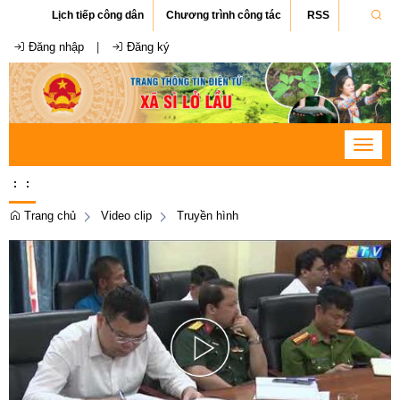
Lịch tiếp công dân
Chương trình công tác
RSS
Đăng nhập
|
Đăng ký
Toggle
navigat
:
:
Trang chủ
Video clip
Truyền hình
Play