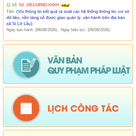
Tên:
(V/v thông tin kết quả rà soát các hệ thống thông tin, cơ sở
dữ liệu, nền tảng số được giao quản lý, vận hành trên địa bàn
xã Sì Lở Lầu)
Ngày ban hành: (06/08/2026)
-
Ngày hiệu lực: (05/08/2026)
Số:
Số: 511/QĐ-BBT
Tên:
(QUYẾT ĐỊNH Về việc ban hành Quy chế tổ chức và hoạt
động của Trang thông tin điện tử xã Sì Lở Lầu)
Ngày ban hành: (06/08/2026)
-
Ngày hiệu lực: (05/08/2026)
Số:
Số:1844 /KH-UBND
Tên:
(KẾ HOẠCH Truyền thông hưởng ứng Tuần lễ Thế giới
Nuôi con bằng sữa mẹ năm 2026)
Ngày ban hành: (05/08/2026)
-
Ngày hiệu lực: (05/08/2026)
Số:
Số:1840 /UBND-KT
Tên:
(V/v rà soát đối tượng để thực hiện chính sách về đất đai
quy định tại Điều 16 và khoản 3 Điều 124 Luật Đất đai)
Ngày ban hành: (05/08/2026)
-
Ngày hiệu lực: (04/08/2026)
Tên:
(Mời dự Hội nghị Báo cáo viên cấp tỉnh thá)
Ngày ban hành: (05/08/2026)