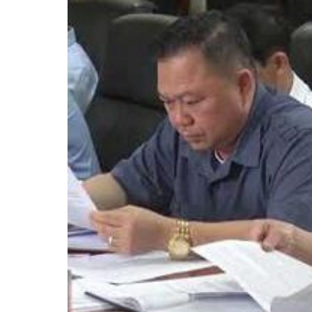
Tổ chức khác
Đảng ủy xã
Ủy ban kiểm tra 
Ban xây dựng đả