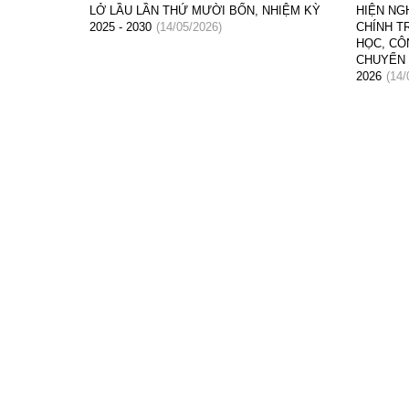
LỞ LẦU LẦN THỨ MƯỜI BỐN, NHIỆM KỲ
HIỆN NG
2025 - 2030
(14/05/2026)
CHÍNH T
HỌC, CÔ
CHUYỂN 
2026
(14/