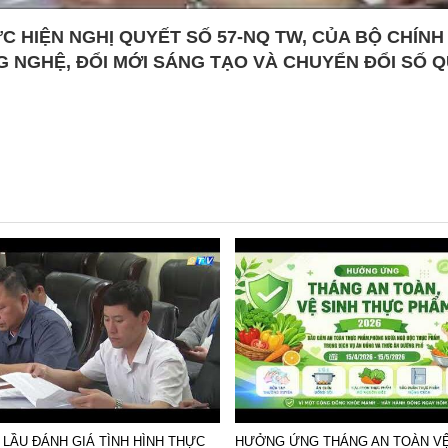
ỰC HIỆN NGHỊ QUYẾT SỐ 57-NQ TW, CỦA BỘ CHÍNH 
G NGHỆ, ĐỔI MỚI SÁNG TẠO VÀ CHUYỂN ĐỔI SỐ 
Ở LẦU ĐÁNH GIÁ TÌNH HÌNH THỰC
HƯỞNG ỨNG THÁNG AN TOÀN VỆ