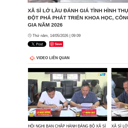
XÃ SÌ LỞ LẦU ĐÁNH GIÁ TÌNH HÌNH TH
ĐỘT PHÁ PHÁT TRIỂN KHOA HỌC, CÔN
GIA NĂM 2026
Thứ năm, 14/05/2026 | 09:09
Save
VIDEO LIÊN QUAN
ÊN TRUYỀN
HỘI NGHỊ BAN CHẤP HÀNH ĐẢNG BỘ XÃ SÌ
XÃ SÌ L