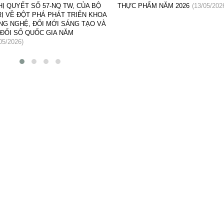
HỊ QUYẾT SỐ 57-NQ TW, CỦA BỘ
THỰC PHẨM NĂM 2026
(13/05/202
RỊ VỀ ĐỘT PHÁ PHÁT TRIỂN KHOA
NG NGHỆ, ĐỔI MỚI SÁNG TẠO VÀ
ĐỔI SỐ QUỐC GIA NĂM
05/2026)