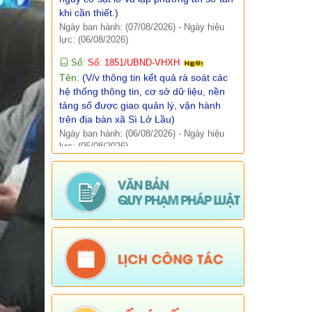
lực: (06/08/2026)
Báo cáo, số liệu thống kê
Số:
Số: 1851/UBND-VHXH
Tên:
(V/v thông tin kết quả rà soát các
Văn bản quy phạm pháp luật
hệ thống thông tin, cơ sở dữ liệu, nền
tảng số được giao quản lý, vận hành
Lịch công tác
trên địa bàn xã Sì Lở Lầu)
Ngày ban hành: (06/08/2026)
-
Ngày hiệu
Kết quả chương trình, đề tài khoa học
lực: (05/08/2026)
Số:
Số: 511/QĐ-BBT
Tên:
(QUYẾT ĐỊNH Về việc ban hành
Quy chế tổ chức và hoạt động của
Trang thông tin điện tử xã Sì Lở Lầu)
Ngày ban hành: (06/08/2026)
-
Ngày hiệu
lực: (05/08/2026)
Số:
Số:1844 /KH-UBND
Tên:
(KẾ HOẠCH Truyền thông hưởng
ứng Tuần lễ Thế giới Nuôi con bằng
sữa mẹ năm 2026)
Ngày ban hành: (05/08/2026)
-
Ngày hiệu
lực: (05/08/2026)