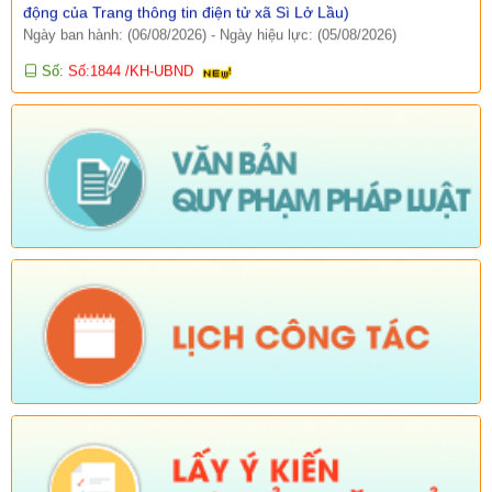
Ngày ban hành: (06/08/2026)
-
Ngày hiệu lực: (05/08/2026)
Số:
Số:1844 /KH-UBND
Tên:
(KẾ HOẠCH Truyền thông hưởng ứng Tuần lễ Thế giới
Nuôi con bằng sữa mẹ năm 2026)
Ngày ban hành: (05/08/2026)
-
Ngày hiệu lực: (05/08/2026)
Số:
Số:1840 /UBND-KT
Tên:
(V/v rà soát đối tượng để thực hiện chính sách về đất đai
quy định tại Điều 16 và khoản 3 Điều 124 Luật Đất đai)
Ngày ban hành: (05/08/2026)
-
Ngày hiệu lực: (04/08/2026)
Tên:
(Mời dự Hội nghị Báo cáo viên cấp tỉnh thá)
Ngày ban hành: (05/08/2026)
Số:
Số: 1836/UBND-VP
Tên:
(V/v triển khai thực hiện Nghị định số 265/2026/NĐ-CP và
Nghị định số 266/2026/NĐ-CP của Chính phủ về tiết kiệm,
chống lãng phí.)
Ngày ban hành: (05/08/2026)
-
Ngày hiệu lực: (04/08/2026)
Số:
Số: 1839/KH-UBND
Tên:
(KẾ HOẠCH Công tác phổ biến, giáo dục pháp luật 6