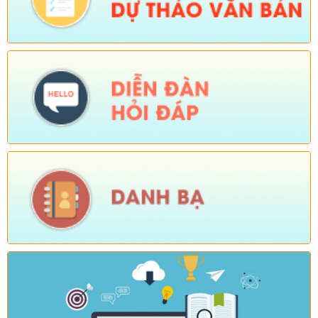
tháng cuối năm 2026 trên địa bàn xã Sì Lở Lầu)
Ngày ban hành: (05/08/2026)
-
Ngày hiệu lực: (04/08/2026)
Số:
Số: 1721/KH-UBND
Tên:
(KẾ HOẠCH Tổ chức Hội nghị tổng kết năm học 2025-
2026, triển khai nhiệm vụ năm học 2026-2027)
Ngày ban hành: (04/08/2026)
-
Ngày hiệu lực: (24/07/2026)
Số:
Số: 1805/KH-UBND
Tên:
(KẾ HOẠCH Thực hiện cao điểm tuyên truyền, vận động
và hỗ trợ Nhân dân thu nhận, kích hoạt tài khoản định danh
điện tử mức độ 2, tích hợp sổ sức khoẻ điện tử, tài khoản an
sinh xã hội trên địa bàn xã Sì Lở Lầu)
Ngày ban hành: (04/08/2026)
-
Ngày hiệu lực: (03/08/2026)