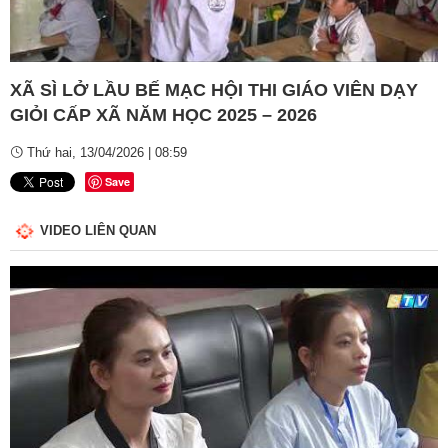
Video
XÃ SÌ LỞ LẦU BẾ MẠC HỘI THI GIÁO VIÊN DẠY
GIỎI CẤP XÃ NĂM HỌC 2025 – 2026
Thứ hai, 13/04/2026 | 08:59
Save
VIDEO LIÊN QUAN
Số:
Số: 1852/BC-UBND
Tên:
(BÁO CÁO Kết quả rà soát, đề xuất điều chỉnh dự toán