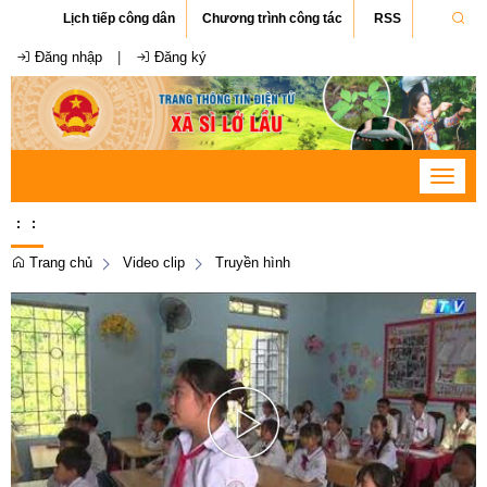
Lịch tiếp công dân
Chương trình công tác
RSS
Đăng nhập
|
Đăng ký
Toggle
navigat
:
:
Trang chủ
Video clip
Truyền hình
Play