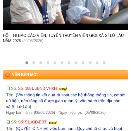
kinh phí thực hiện các dự án, nhiệm vụ khoa học, công nghệ,
đổi mới sáng tạo và chuyển đổi số năm 2026)
Ngày ban hành: (07/08/2026)
-
Ngày hiệu lực: (05/08/2026)
Số:
Số: 1858/UBND-VP
Tên:
(V/v triển khai thực hiện Nghị định số 301/2026/NĐ-CP
HỘI NGHỊ BAN CHẤP HÀNH ĐẢNG BỘ XÃ SÌ LỞ LẦU LẦN THỨ MƯỜI
ngày 30/7/2026 của Chính phủ)
BỐN, NHIỆM KỲ 2025 - 2030
(14/05/2026)
Ngày ban hành: (07/08/2026)
-
Ngày hiệu lực: (05/08/2026)
Số:
Số:1860 /UBND-KT
Tên:
(V/v Rà soát các điểm dân cư có nguy cơ sạt lở và lập
phương án sơ tán khi cần thiết.)
Ngày ban hành: (07/08/2026)
-
Ngày hiệu lực: (06/08/2026)
VĂN BẢN MỚI
Số:
Số: 1851/UBND-VHXH
Tên:
(V/v thông tin kết quả rà soát các hệ thống thông tin, cơ sở
dữ liệu, nền tảng số được giao quản lý, vận hành trên địa bàn
xã Sì Lở Lầu)
Ngày ban hành: (06/08/2026)
-
Ngày hiệu lực: (05/08/2026)
Số:
Số: 511/QĐ-BBT
Tên:
(QUYẾT ĐỊNH Về việc ban hành Quy chế tổ chức và hoạt
động của Trang thông tin điện tử xã Sì Lở Lầu)