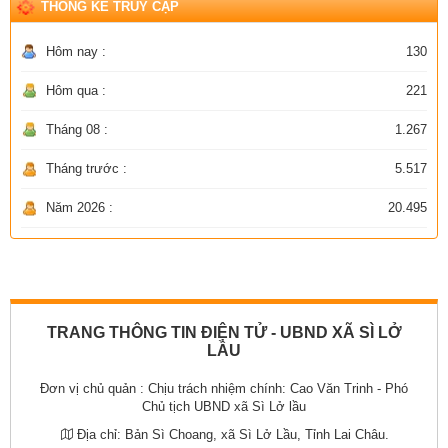
THỐNG KÊ TRUY CẬP
Hôm nay :
130
Hôm qua :
221
Tháng 08 :
1.267
Tháng trước :
5.517
Năm 2026 :
20.495
TRANG THÔNG TIN ĐIỆN TỬ - UBND XÃ SÌ LỞ
LẦU
Đơn vị chủ quản :
Chịu trách nhiệm chính: Cao Văn Trinh - Phó
Chủ tịch UBND xã Sì Lở lầu
Địa chỉ:
Bản Sì Choang, xã Sì Lở Lầu, Tỉnh Lai Châu.