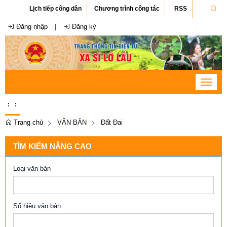
Lịch tiếp công dân
Chương trình công tác
RSS
Đăng nhập
|
Đăng ký
Toggle
navigat
:
:
Trang chủ
VĂN BẢN
Đất Đai
TÌM KIẾM NÂNG CAO
Loại văn bản
Số hiệu văn bản