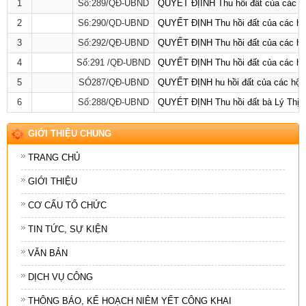
1
Số:289/QĐ-UBND
QUYẾT ĐỊỈNH Thu hồi đất của các hộ 
2
S6:290/QD-UBND
QUYẾT ĐỊNH Thu hồi đất của các hộ g
3
Số:292/QĐ-UBND
QUYẾT ĐỊNH Thu hồi đất của các hộ g
4
Số:291 /QĐ-UBND
QUYẾT ĐỊNH Thu hồi đất của các hộ g
5
SÓ287/QĐ-UBND
QUYẾT ĐỊNH hu hồi đất của các hộ gi
6
Số:288/QÐ-UBND
QUYÉT ĐỊNH Thu hồi đất bà Lý Thị Mỷ
GIỚI THIỆU CHUNG
TRANG CHỦ
GIỚI THIỆU
CƠ CẤU TỔ CHỨC
TIN TỨC, SỰ KIỆN
VĂN BẢN
DỊCH VỤ CÔNG
THÔNG BÁO, KẾ HOẠCH NIÊM YẾT CÔNG KHAI