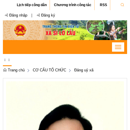
Lịch tiếp công dân
Chương trình công tác
RSS
Đăng nhập
|
Đăng ký
Toggle
navigat
:
:
Trang chủ
CƠ CẤU TỔ CHỨC
Đảng uỷ xã