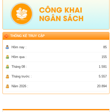
THỐNG KÊ TRUY CẬP
Hôm nay :
85
Hôm qua :
155
Tháng 08 :
1.591
Tháng trước :
5.557
Năm 2026 :
20.894