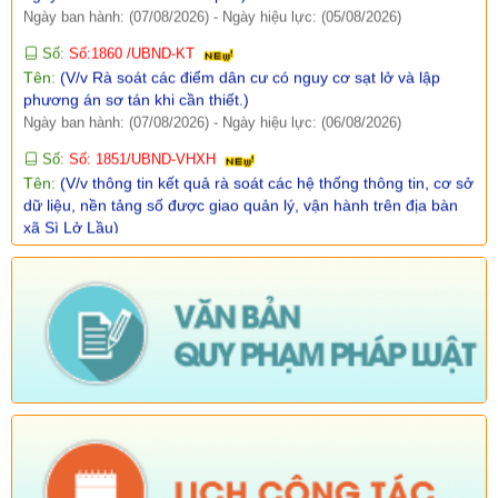
Số:
Số:1860 /UBND-KT
Tên:
(V/v Rà soát các điểm dân cư có nguy cơ sạt lở và lập
phương án sơ tán khi cần thiết.)
Ngày ban hành: (07/08/2026)
-
Ngày hiệu lực: (06/08/2026)
Số:
Số: 1851/UBND-VHXH
Tên:
(V/v thông tin kết quả rà soát các hệ thống thông tin, cơ sở
dữ liệu, nền tảng số được giao quản lý, vận hành trên địa bàn
xã Sì Lở Lầu)
Ngày ban hành: (06/08/2026)
-
Ngày hiệu lực: (05/08/2026)
Số:
Số: 511/QĐ-BBT
Tên:
(QUYẾT ĐỊNH Về việc ban hành Quy chế tổ chức và hoạt
động của Trang thông tin điện tử xã Sì Lở Lầu)
Ngày ban hành: (06/08/2026)
-
Ngày hiệu lực: (05/08/2026)
Số:
Số:1844 /KH-UBND
Tên:
(KẾ HOẠCH Truyền thông hưởng ứng Tuần lễ Thế giới
Nuôi con bằng sữa mẹ năm 2026)
Ngày ban hành: (05/08/2026)
-
Ngày hiệu lực: (05/08/2026)
Số:
Số:1840 /UBND-KT