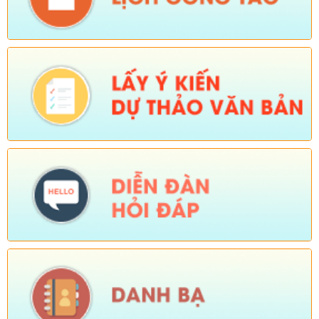
Tên:
(V/v rà soát đối tượng để thực hiện chính sách về đất đai
quy định tại Điều 16 và khoản 3 Điều 124 Luật Đất đai)
Ngày ban hành: (05/08/2026)
-
Ngày hiệu lực: (04/08/2026)
Tên:
(Mời dự Hội nghị Báo cáo viên cấp tỉnh thá)
Ngày ban hành: (05/08/2026)
Số:
Số: 1836/UBND-VP
Tên:
(V/v triển khai thực hiện Nghị định số 265/2026/NĐ-CP và
Nghị định số 266/2026/NĐ-CP của Chính phủ về tiết kiệm,
chống lãng phí.)
Ngày ban hành: (05/08/2026)
-
Ngày hiệu lực: (04/08/2026)
Số:
Số: 1839/KH-UBND
Tên:
(KẾ HOẠCH Công tác phổ biến, giáo dục pháp luật 6
tháng cuối năm 2026 trên địa bàn xã Sì Lở Lầu)
Ngày ban hành: (05/08/2026)
-
Ngày hiệu lực: (04/08/2026)
Số:
Số: 1721/KH-UBND
Tên:
(KẾ HOẠCH Tổ chức Hội nghị tổng kết năm học 2025-
2026, triển khai nhiệm vụ năm học 2026-2027)
Ngày ban hành: (04/08/2026)
-
Ngày hiệu lực: (24/07/2026)