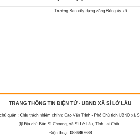
Người tốt , việc tốt
Chương trình công tác, giấy mời
Trưởng Ban xây dựng đảng Đảng ủy xã
Chứng khoán
Chiến lược, kế hoạch, quy hoạch
Đảng ủy xã
Đảng ủy
Hoạt động của Đảng ủy xã
HĐND xã
ng
Hoạt động của HĐND xã
UBND xã
Hoạt động của UBND xã
UBND tỉnh Lai Châu
Chuyển đổi số và bình dân học vụ số
Lịch tiếp công dân
Người tốt - việc tốt
Đất Đai
Hoạt động của lãnh đạo
Giấy mời
TRANG THÔNG TIN ĐIỆN TỬ - UBND XÃ SÌ LỞ LẦU
Thông tin Kinh tế
 chủ quản :
Chịu trách nhiệm chính: Cao Văn Trinh - Phó Chủ tịch UBND xã S
Thể thao
Địa chỉ:
Bản Sì Choang, xã Sì Lở Lầu, Tỉnh Lai Châu.
Cải cách hành chính
Điện thoại:
0886867688