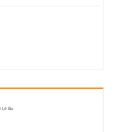
Báo cáo, số liệu thống kê
Văn bản quy phạm pháp luật
Lịch công tác
Kết quả chương trình, đề tài khoa học
ì Lở lầu