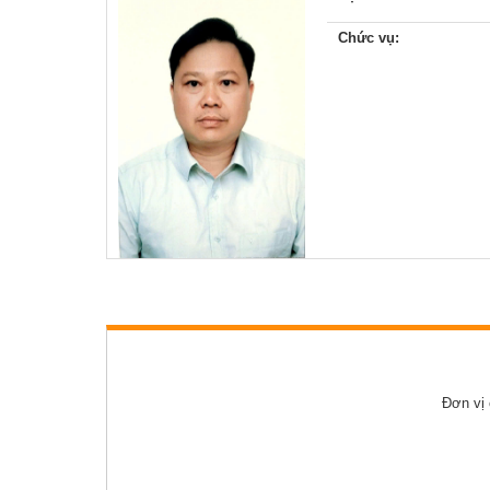
Tổ chức khác
Chức vụ:
Đảng ủy xã
Ủy ban kiểm tra 
Ban xây dựng đả
Đơn vị