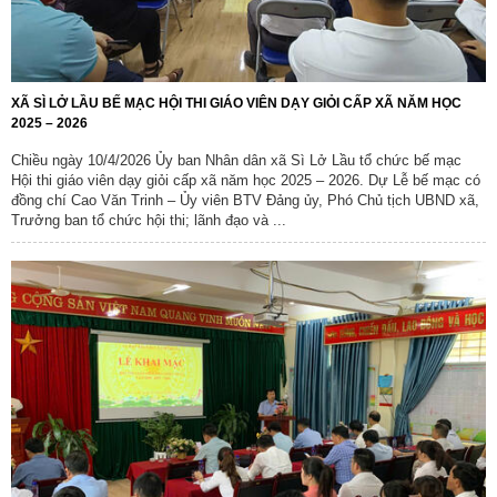
XÃ SÌ LỞ LẦU BẾ MẠC HỘI THI GIÁO VIÊN DẠY GIỎI CẤP XÃ NĂM HỌC
2025 – 2026
Chiều ngày 10/4/2026 Ủy ban Nhân dân xã Sì Lở Lầu tổ chức bế mạc
Hội thi giáo viên dạy giỏi cấp xã năm học 2025 – 2026. Dự Lễ bế mạc có
đồng chí Cao Văn Trinh – Ủy viên BTV Đảng ủy, Phó Chủ tịch UBND xã,
Trưởng ban tổ chức hội thi; lãnh đạo và ...