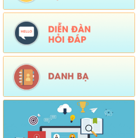
Số:
Số: 1839/KH-UBND
Tên:
(KẾ HOẠCH Công tác phổ biến, giáo dục pháp luật 6
tháng cuối năm 2026 trên địa bàn xã Sì Lở Lầu)
Ngày ban hành: (05/08/2026)
-
Ngày hiệu lực: (04/08/2026)
Số:
Số: 1721/KH-UBND
Tên:
(KẾ HOẠCH Tổ chức Hội nghị tổng kết năm học 2025-
2026, triển khai nhiệm vụ năm học 2026-2027)
Ngày ban hành: (04/08/2026)
-
Ngày hiệu lực: (24/07/2026)