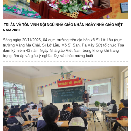
​ TRI ÂN VÀ TÔN VINH ĐỘI NGŨ NHÀ GIÁO NHÂN NGÀY NHÀ GIÁO VIỆT
NAM 20/11 ​
Sáng ngày 20/11/2025, 04 cụm trường trên địa bàn xã Sì Lở Lầu (cụm
trường Vàng Ma Chải, Sì Lở Lầu, Mồ Sì San, Pa Vây Sử) tổ chức Tọa
đàm kỷ niệm 43 năm Ngày Nhà giáo Việt Nam trong không khí trang
trọng, ấm áp và giàu ý nghĩa. Dự và chúc mừng buổi ...