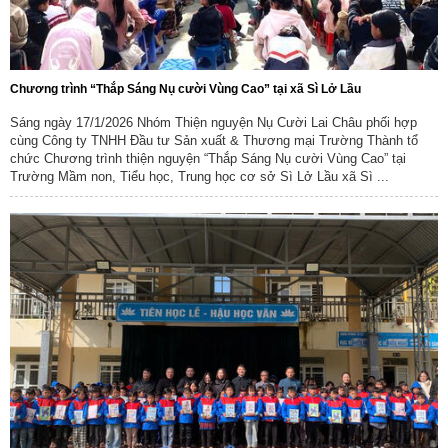
Chương trình “Thắp Sáng Nụ cười Vùng Cao” tại xã Sì Lở Lầu
Sáng ngày 17/1/2026 Nhóm Thiện nguyện Nụ Cười Lai Châu phối hợp
cùng Công ty TNHH Đầu tư Sản xuất & Thương mại Trường Thành tổ
chức Chương trình thiện nguyện “Thắp Sáng Nụ cười Vùng Cao” tại
Trường Mầm non, Tiểu học, Trung học cơ sở Sì Lở Lầu xã Sì ...