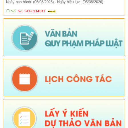
Tên:
(QUYẾT ĐỊNH Về việc ban hành Quy chế tổ chức và hoạt
động của Trang thông tin điện tử xã Sì Lở Lầu)
Ngày ban hành: (06/08/2026)
-
Ngày hiệu lực: (05/08/2026)
Số:
Số:1844 /KH-UBND
Tên:
(KẾ HOẠCH Truyền thông hưởng ứng Tuần lễ Thế giới
Nuôi con bằng sữa mẹ năm 2026)
Ngày ban hành: (05/08/2026)
-
Ngày hiệu lực: (05/08/2026)
Số:
Số:1840 /UBND-KT
Tên:
(V/v rà soát đối tượng để thực hiện chính sách về đất đai
quy định tại Điều 16 và khoản 3 Điều 124 Luật Đất đai)
Ngày ban hành: (05/08/2026)
-
Ngày hiệu lực: (04/08/2026)
Tên:
(Mời dự Hội nghị Báo cáo viên cấp tỉnh thá)
Ngày ban hành: (05/08/2026)
Số:
Số: 1836/UBND-VP
Tên:
(V/v triển khai thực hiện Nghị định số 265/2026/NĐ-CP và
Nghị định số 266/2026/NĐ-CP của Chính phủ về tiết kiệm,
chống lãng phí.)
Ngày ban hành: (05/08/2026)
-
Ngày hiệu lực: (04/08/2026)