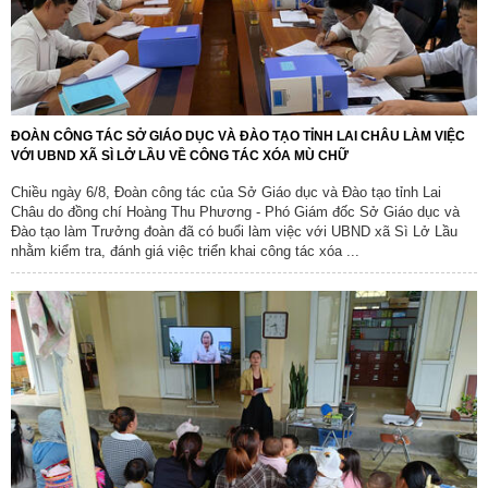
ĐOÀN CÔNG TÁC SỞ GIÁO DỤC VÀ ĐÀO TẠO TỈNH LAI CHÂU LÀM VIỆC
VỚI UBND XÃ SÌ LỞ LẦU VỀ CÔNG TÁC XÓA MÙ CHỮ
Chiều ngày 6/8, Đoàn công tác của Sở Giáo dục và Đào tạo tỉnh Lai
Châu do đồng chí Hoàng Thu Phương - Phó Giám đốc Sở Giáo dục và
Đào tạo làm Trưởng đoàn đã có buổi làm việc với UBND xã Sì Lở Lầu
nhằm kiểm tra, đánh giá việc triển khai công tác xóa ...