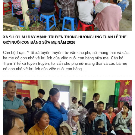
XÃ SÌ LỞ LẦU ĐẨY MẠNH TRUYỀN THÔNG HƯỞNG ỨNG TUẦN LỄ THẾ
GIỚI NUÔI CON BẰNG SỮA MẸ NĂM 2026
Cán bộ Trạm Y tế xã tuyên truyền, tư vấn cho phụ nữ mang thai và các
bà mẹ có con nhỏ về lợi ích của việc nuôi con bằng sữa mẹ. Cán bộ
Trạm Y tế xã tuyên truyền, tư vấn cho phụ nữ mang thai và các bà mẹ
có con nhỏ về lợi ích của việc nuôi con bằng ...