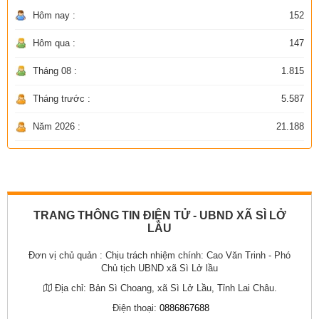
Hôm nay :
152
Hôm qua :
147
Tháng 08 :
1.815
Tháng trước :
5.587
Năm 2026 :
21.188
TRANG THÔNG TIN ĐIỆN TỬ - UBND XÃ SÌ LỞ
LẦU
Đơn vị chủ quản :
Chịu trách nhiệm chính: Cao Văn Trinh - Phó
Chủ tịch UBND xã Sì Lở lầu
Địa chỉ:
Bản Sì Choang, xã Sì Lở Lầu, Tỉnh Lai Châu.
Điện thoại:
0886867688