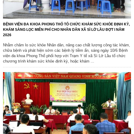
BỆNH VIỆN ĐA KHOA PHONG THỔ TỔ CHỨC KHÁM SỨC KHỎE ĐỊNH KỲ,
KHÁM SÀNG LỌC MIỄN PHÍ CHO NHÂN DÂN XÃ SÌ LỞ LẦU ĐỢT I NĂM
2026
Nhằm chăm lo sức khỏe Nhân dân, nâng cao chất lượng công tác khám,
chữa bệnh và phát hiện sớm các bệnh lý tiềm ẩn, sáng ngày 10/6 Bệnh
viện đa khoa Phong Thổ phối hợp với Trạm Y tế xã Sì Lở Lầu tổ chức
chương trình khám sức khỏe định kỳ, hoặc khám ...