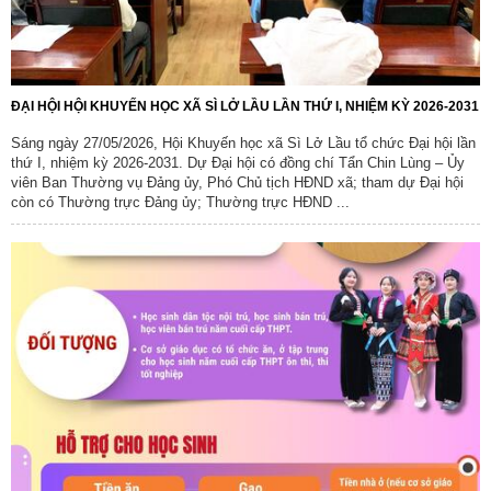
ĐẠI HỘI HỘI KHUYẾN HỌC XÃ SÌ LỞ LẦU LẦN THỨ I, NHIỆM KỲ 2026-2031
Sáng ngày 27/05/2026, Hội Khuyến học xã Sì Lở Lầu tổ chức Đại hội lần
thứ I, nhiệm kỳ 2026-2031. Dự Đại hội có đồng chí Tẩn Chin Lùng – Ủy
viên Ban Thường vụ Đảng ủy, Phó Chủ tịch HĐND xã; tham dự Đại hội
còn có Thường trực Đảng ủy; Thường trực HĐND ...