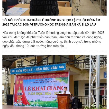
SÔI NỔI TRIỂN KHAI TUẦN LỄ HƯỞNG ỨNG HỌC TẬP SUỐT ĐỜI NĂM
2025 TẠI CÁC ĐƠN VỊ TRƯỜNG HỌC TRÊN ĐỊA BÀN XÃ SÌ LỞ LẦU
Hòa trong không khí của Tuần lễ hưởng ứng học tập suốt đời năm 2025
với chủ đề “Học để phát triển bản thân, làm chủ tri thức và công nghệ,
góp phần xây dựng đất nước hùng cường, thịnh vượng”, trong những
ngày đầu tháng 10, các trường học trên địa ...
Số:
Số:1862 /KH-UBND
Tên:
(KẾ HOẠCH Tuyên truyền ứng dụng khoa học, công nghệ
và đổi mới sáng tạo trên địa bàn xã Sì Lở Lầu giai đoạn 2026 -
2030)
Ngày ban hành: (07/08/2026)
-
Ngày hiệu lực: (06/08/2026)