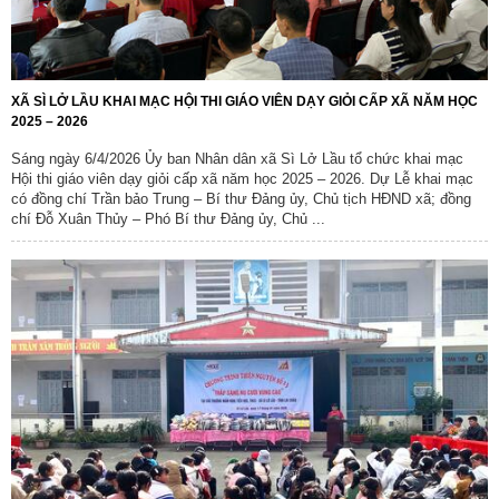
XÃ SÌ LỞ LẦU KHAI MẠC HỘI THI GIÁO VIÊN DẠY GIỎI CẤP XÃ NĂM HỌC
2025 – 2026
Sáng ngày 6/4/2026 Ủy ban Nhân dân xã Sì Lở Lầu tổ chức khai mạc
Hội thi giáo viên dạy giỏi cấp xã năm học 2025 – 2026. Dự Lễ khai mạc
có đồng chí Trần bảo Trung – Bí thư Đảng ủy, Chủ tịch HĐND xã; đồng
chí Đỗ Xuân Thủy – Phó Bí thư Đảng ủy, Chủ ...