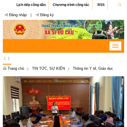
Lịch tiếp công dân
Chương trình công tác
RSS
Đăng nhập
|
Đăng ký
Toggle
navigat
:
:
Trang chủ
TIN TỨC, SỰ KIỆN
Thông tin Y tế, Giáo dục