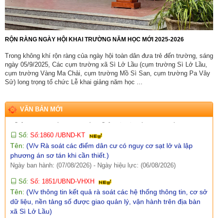
Số:
Số: 1852/BC-UBND
Tên:
(BÁO CÁO Kết quả rà soát, đề xuất điều chỉnh dự toán
kinh phí thực hiện các dự án, nhiệm vụ khoa học, công nghệ,
đổi mới sáng tạo và chuyển đổi số năm 2026)
RỘN RÀNG NGÀY HỘI KHAI TRƯỜNG NĂM HỌC MỚI 2025-2026
Ngày ban hành: (07/08/2026)
-
Ngày hiệu lực: (05/08/2026)
Trong không khí rộn ràng của ngày hội toàn dân đưa trẻ đến trường, sáng
Số:
Số: 1858/UBND-VP
ngày 05/9/2025, Các cụm trường xã Sì Lở Lầu (cụm trường Sì Lở Lầu,
Tên:
(V/v triển khai thực hiện Nghị định số 301/2026/NĐ-CP
cụm trường Vàng Ma Chải, cụm trường Mồ Sì San, cụm trường Pa Vây
ngày 30/7/2026 của Chính phủ)
Sử) long trọng tổ chức Lễ khai giảng năm học ...
Ngày ban hành: (07/08/2026)
-
Ngày hiệu lực: (05/08/2026)
Số:
Số:1860 /UBND-KT
VĂN BẢN MỚI
Tên:
(V/v Rà soát các điểm dân cư có nguy cơ sạt lở và lập
phương án sơ tán khi cần thiết.)
Ngày ban hành: (07/08/2026)
-
Ngày hiệu lực: (06/08/2026)
Số:
Số: 1851/UBND-VHXH
Tên:
(V/v thông tin kết quả rà soát các hệ thống thông tin, cơ sở
dữ liệu, nền tảng số được giao quản lý, vận hành trên địa bàn
xã Sì Lở Lầu)
Ngày ban hành: (06/08/2026)
-
Ngày hiệu lực: (05/08/2026)
Số:
Số: 511/QĐ-BBT