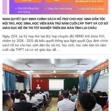
NGHỊ QUYẾT QUY ĐỊNH CHÍNH SÁCH HỖ TRỢ CHO HỌC SINH DÂN TỘC
NỘI TRÚ, HỌC SINH, HỌC VIÊN BÁN TRÚ NĂM CUỐI CẤP THPT VÀ CƠ SỞ
GIÁO DỤC ĐỂ ÔN THI TỐT NGHIỆP TRÊN ĐỊA BÀN TỈNH LAI CHÂU
Ngày 22/4, tại Kỳ họp thứ hai (Kỳ họp chuyên đề) HĐND tỉnh khóa XVI,
nhiệm kỳ 2026 - 2031 đã biểu quyết thông qua Nghị quyết Quy định chính
sách hỗ trợ cho học sinh dân tộc nội trú, học sinh, học viên bán trú năm
cuối cấp THPT và cơ sở giáo dục để ...