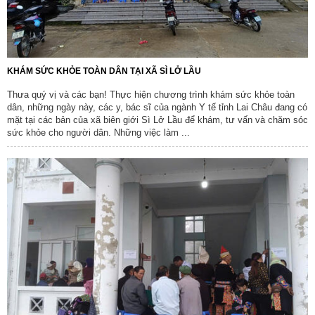
KHÁM SỨC KHỎE TOÀN DÂN TẠI XÃ SÌ LỞ LẦU
Thưa quý vị và các bạn! Thực hiện chương trình khám sức khỏe toàn
dân, những ngày này, các y, bác sĩ của ngành Y tế tỉnh Lai Châu đang có
mặt tại các bản của xã biên giới Sì Lở Lầu để khám, tư vấn và chăm sóc
sức khỏe cho người dân. Những việc làm ...