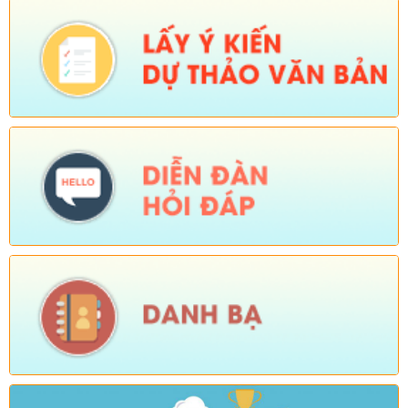
Ngày ban hành: (04/08/2026)
-
Ngày hiệu lực: (24/07/2026)
Số:
Số: 1805/KH-UBND
Tên:
(KẾ HOẠCH Thực hiện cao điểm tuyên truyền, vận động
và hỗ trợ Nhân dân thu nhận, kích hoạt tài khoản định danh
điện tử mức độ 2, tích hợp sổ sức khoẻ điện tử, tài khoản an
sinh xã hội trên địa bàn xã Sì Lở Lầu)
Ngày ban hành: (04/08/2026)
-
Ngày hiệu lực: (03/08/2026)