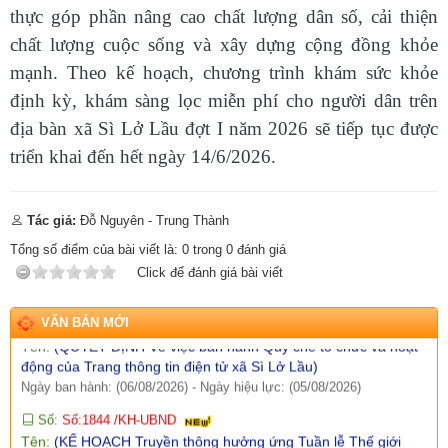
thực góp phần nâng cao chất lượng dân số, cải thiện
ngày 30/7/2026 của Chính phủ)
Ngày ban hành: (07/08/2026)
-
Ngày hiệu lực: (05/08/2026)
chất lượng cuộc sống và xây dựng cộng đồng khỏe
mạnh.
Theo kế hoạch, chương trình khám sức khỏe
Số:
Số:1860 /UBND-KT
Tên:
(V/v Rà soát các điểm dân cư có nguy cơ sạt lở và lập
định kỳ, khám sàng lọc miễn phí cho người dân trên
phương án sơ tán khi cần thiết.)
địa bàn xã Sì Lở Lầu đợt I năm 2026 sẽ tiếp tục được
Ngày ban hành: (07/08/2026)
-
Ngày hiệu lực: (06/08/2026)
triển khai đến hết ngày 14/6/2026.
Số:
Số: 1851/UBND-VHXH
Tên:
(V/v thông tin kết quả rà soát các hệ thống thông tin, cơ sở
dữ liệu, nền tảng số được giao quản lý, vận hành trên địa bàn
Tác giả:
Đỗ Nguyên - Trung Thành
xã Sì Lở Lầu)
Ngày ban hành: (06/08/2026)
-
Ngày hiệu lực: (05/08/2026)
Tổng số điểm của bài viết là:
0
trong
0
đánh giá
Click để đánh giá bài viết
Số:
Số: 511/QĐ-BBT
Tên:
(QUYẾT ĐỊNH Về việc ban hành Quy chế tổ chức và hoạt
động của Trang thông tin điện tử xã Sì Lở Lầu)
VĂN BẢN MỚI
Ngày ban hành: (06/08/2026)
-
Ngày hiệu lực: (05/08/2026)
Số:
Số:1844 /KH-UBND
Tên:
(KẾ HOẠCH Truyền thông hưởng ứng Tuần lễ Thế giới
Nuôi con bằng sữa mẹ năm 2026)
Ngày ban hành: (05/08/2026)
-
Ngày hiệu lực: (05/08/2026)