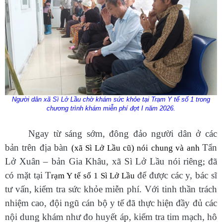
Người dân xã Sì Lở Lầu chờ khám sức khỏe tại Trạm Y tế số 1 trong
chương trình khám miễn phí đợt I năm 2026.
Ngay từ sáng sớm, đông đảo người dân ở các
bản
trên địa bàn
Tẩn
(xã Sì Lở Lầu cũ) nói chung và anh
Lở Xuân – bản Gia Khâu, xã Sì Lở Lầu nói riêng
đã
;
có mặt tại
T
để được các y, bác sĩ
rạm Y tế số 1 Sì Lở Lầu
tư vấn, kiểm tra sức khỏe
miễn phí
. Với tinh thần trách
nhiệm cao, đội ngũ cán bộ y tế đã thực hiện đầy đủ các
nội dung khám như đo huyết áp, kiểm tra tim mạch, hô