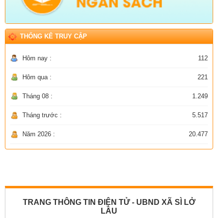
THỐNG KÊ TRUY CẬP
Hôm nay :
112
Hôm qua :
221
Tháng 08 :
1.249
Tháng trước :
5.517
Năm 2026 :
20.477
TRANG THÔNG TIN ĐIỆN TỬ - UBND XÃ SÌ LỞ
LẦU