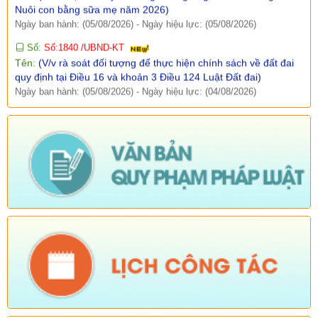
Số:
Số:1840 /UBND-KT
Tên:
(V/v rà soát đối tượng để thực hiện chính sách về đất đai
quy định tại Điều 16 và khoản 3 Điều 124 Luật Đất đai)
Ngày ban hành: (05/08/2026)
-
Ngày hiệu lực: (04/08/2026)
Tên:
(Mời dự Hội nghị Báo cáo viên cấp tỉnh thá)
Ngày ban hành: (05/08/2026)
Số:
Số: 1836/UBND-VP
Tên:
(V/v triển khai thực hiện Nghị định số 265/2026/NĐ-CP và
Nghị định số 266/2026/NĐ-CP của Chính phủ về tiết kiệm,
chống lãng phí.)
Ngày ban hành: (05/08/2026)
-
Ngày hiệu lực: (04/08/2026)
Số:
Số: 1839/KH-UBND
Tên:
(KẾ HOẠCH Công tác phổ biến, giáo dục pháp luật 6
tháng cuối năm 2026 trên địa bàn xã Sì Lở Lầu)
Ngày ban hành: (05/08/2026)
-
Ngày hiệu lực: (04/08/2026)
Số:
Số: 1721/KH-UBND
Tên:
(KẾ HOẠCH Tổ chức Hội nghị tổng kết năm học 2025-
2026, triển khai nhiệm vụ năm học 2026-2027)