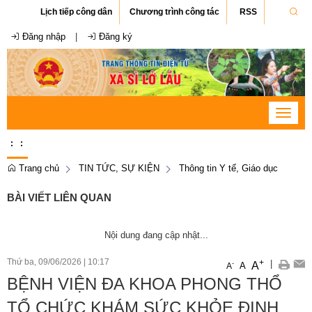
Lịch tiếp công dân
Chương trình công tác
RSS
Đăng nhập
|
Đăng ký
Toggle
navigat
:
:
Trang chủ
TIN TỨC, SỰ KIỆN
Thông tin Y tế, Giáo dục
BÀI VIẾT LIÊN QUAN
Nội dung đang cập nhật...
Thứ ba, 09/06/2026
|
10:17
+
|
A
-
A
A
BỆNH VIỆN ĐA KHOA PHONG THỔ
TỔ CHỨC KHÁM SỨC KHỎE ĐỊNH