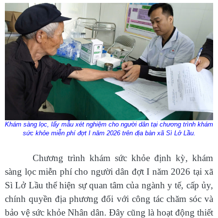
Khám sàng lọc, lấy mẫu xét nghiệm cho người dân tại chương trình khám
sức khỏe miễn phí đợt I năm 2026 trên địa bàn xã Sì Lở Lầu.
Số:
Số: 1852/BC-UBND
Chương trình khám sức khỏe định kỳ, khám
Tên:
(BÁO CÁO Kết quả rà soát, đề xuất điều chỉnh dự toán
sàng lọc miễn phí cho người dân đợt I năm 2026
tại xã
kinh phí thực hiện các dự án, nhiệm vụ khoa học, công nghệ,
đổi mới sáng tạo và chuyển đổi số năm 2026)
Sì Lở Lầu
thể hiện sự quan tâm của ngành y tế, cấp ủy,
Ngày ban hành: (07/08/2026)
-
Ngày hiệu lực: (05/08/2026)
chính quyền địa phương đối với công tác chăm sóc và
Số:
Số: 1858/UBND-VP
bảo vệ sức khỏe Nhân dân. Đây cũng là hoạt động thiết
Tên:
(V/v triển khai thực hiện Nghị định số 301/2026/NĐ-CP