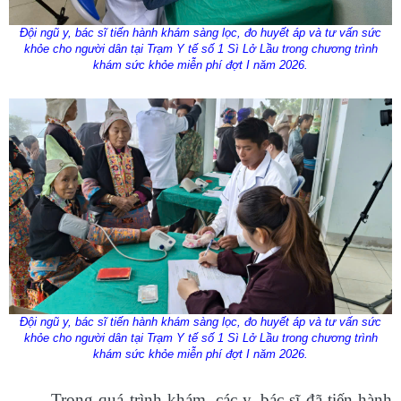
Đội ngũ y, bác sĩ tiến hành khám sàng lọc, đo huyết áp và tư vấn sức
khỏe cho người dân tại Trạm Y tế số 1 Sì Lở Lầu trong chương trình
khám sức khỏe miễn phí đợt I năm 2026.
Đội ngũ y, bác sĩ tiến hành khám sàng lọc, đo huyết áp và tư vấn sức
khỏe cho người dân tại Trạm Y tế số 1 Sì Lở Lầu trong chương trình
khám sức khỏe miễn phí đợt I năm 2026.
Trong quá trình khám, các y, bác sĩ đã tiến hành