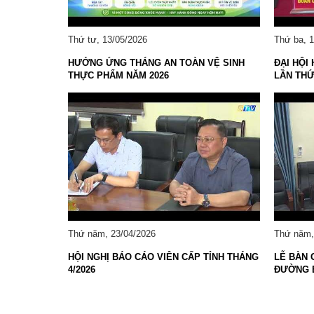
Thứ tư, 13/05/2026
Thứ ba, 
HƯỞNG ỨNG THÁNG AN TOÀN VỆ SINH
ĐẠI HỘI
THỰC PHẨM NĂM 2026
LẦN THỨ 
Thứ năm, 23/04/2026
Thứ năm,
HỘI NGHỊ BÁO CÁO VIÊN CẤP TỈNH THÁNG
LỄ BÀN 
4/2026
ĐƯỜNG B