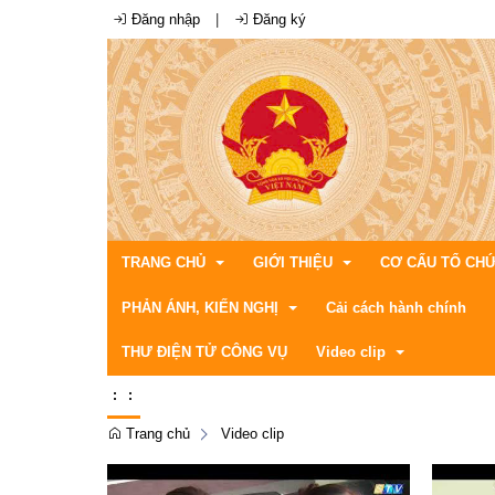
Đăng nhập
|
Đăng ký
TRANG CHỦ
GIỚI THIỆU
CƠ CẤU TỔ CH
PHẢN ÁNH, KIẾN NGHỊ
Cải cách hành chính
THƯ ĐIỆN TỬ CÔNG VỤ
Video clip
Lịch tiếp công dân, giấy mời, lịch công tác
Lịch tiếp công dân
ĐẶC ĐIỂM TÌNH HÌNH
Giấy mời
Bản đồ địa giới
Hội đồng nhân dâ
:
:
Chương trình công tác
Điều kiện tự nhiên
Đảng uỷ xã
Hướng dẫn gửi phản ánh, kiến nghị
Trang chủ
Video clip
Truyền thống văn ho
Ủy ban nhân dân 
Tiếp nhận phản ánh, kiến nghị
Truyền hình
Tổ chức chính trị 
Trả lời phản ánh , kiến nghị
Truyền thanh