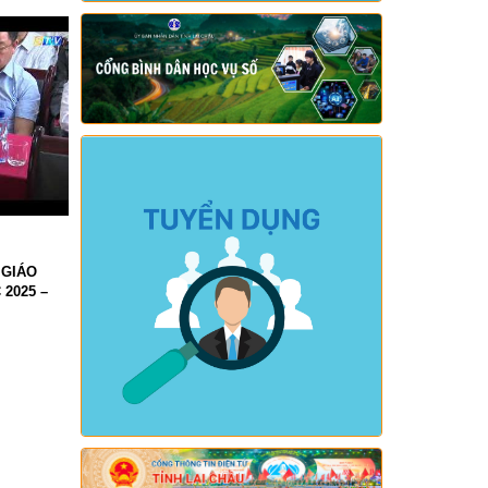
kiệm, chống lãng phí.)
Ngày ban hành: (05/08/2026)
-
Ngày hiệu
lực: (04/08/2026)
Số:
Số: 1839/KH-UBND
Tên:
(KẾ HOẠCH Công tác phổ biến,
giáo dục pháp luật 6 tháng cuối năm
2026 trên địa bàn xã Sì Lở Lầu)
Ngày ban hành: (05/08/2026)
-
Ngày hiệu
lực: (04/08/2026)
Số:
Số: 1721/KH-UBND
Tên:
(KẾ HOẠCH Tổ chức Hội nghị tổng
 GIÁO
kết năm học 2025-2026, triển khai
 2025 –
nhiệm vụ năm học 2026-2027)
Ngày ban hành: (04/08/2026)
-
Ngày hiệu
lực: (24/07/2026)