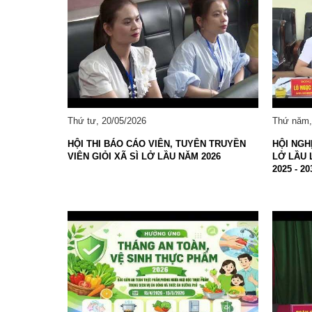
Tổ chức khác
Đảng ủy xã
Ủy ban kiểm tra 
Ban xây dựng đả
Thứ tư, 20/05/2026
Thứ năm,
HỘI THI BÁO CÁO VIÊN, TUYÊN TRUYỀN
HỘI NGH
VIÊN GIỎI XÃ SÌ LỞ LẦU NĂM 2026
LỞ LẦU 
2025 - 20