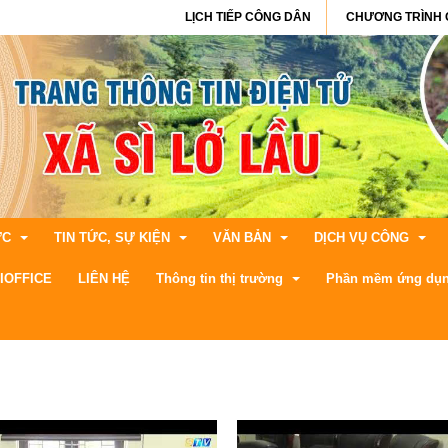
LỊCH TIẾP CÔNG DÂN
CHƯƠNG TRÌNH 
ỨC
TIN TỨC, SỰ KIỆN
VĂN BẢN
DỊCH VỤ CÔNG
IOFFICE
LIÊN HỆ
Thông tin thị trường
Phần mềm ứng dụ
n xã
Thông tin chính trị
Văn bản quy phạm pháp luật
Bộ thủ tục cấp Xã
Thông tin văn hóa, xã hội
Văn bản quản lý hành chính
DVC trực tuyến tỉnh La
Giá vàng
PM Quản lý hồ sơ m
á
xã
Thông tin Y tế, Giáo dục
Văn bản hành chính
CSDL Quốc gia về TT
Thời tiết
Quản lý hộ tich phư
xã hội
Thông tin an ninh, quốc phòng
Lịch làm việc
Tra cứu hồ sơ trực tuy
Ngoại tệ
PM Truyền nhận văn