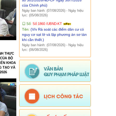
lực: (05/08/2026)
Báo cáo, số liệu thống kê
Số:
Số:1860 /UBND-KT
Tên:
(V/v Rà soát các điểm dân cư có
Văn bản quy phạm pháp luật
nguy cơ sạt lở và lập phương án sơ tán
khi cần thiết.)
Lịch công tác
Ngày ban hành: (07/08/2026)
-
Ngày hiệu
lực: (06/08/2026)
Kết quả chương trình, đề tài khoa học
Số:
Số: 1851/UBND-VHXH
Tên:
(V/v thông tin kết quả rà soát các
ÌNH THỰC
hệ thống thông tin, cơ sở dữ liệu, nền
 CỦA BỘ
tảng số được giao quản lý, vận hành
RIỂN KHOA
trên địa bàn xã Sì Lở Lầu)
G TẠO VÀ
2026
Ngày ban hành: (06/08/2026)
-
Ngày hiệu
lực: (05/08/2026)
Số:
Số: 511/QĐ-BBT
Tên:
(QUYẾT ĐỊNH Về việc ban hành
Quy chế tổ chức và hoạt động của
Trang thông tin điện tử xã Sì Lở Lầu)
Ngày ban hành: (06/08/2026)
-
Ngày hiệu
lực: (05/08/2026)