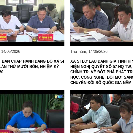
Người tốt , việc tốt
Chương trình công tác, giấy mời
Chứng khoán
Chiến lược, kế hoạch, quy hoạch
Đảng ủy xã
Đảng ủy
Hoạt động của Đảng ủy xã
HĐND xã
ng
Hoạt động của HĐND xã
UBND xã
 14/05/2026
Thứ năm, 14/05/2026
Hoạt động của UBND xã
UBND tỉnh Lai Châu
Ị BAN CHẤP HÀNH ĐẢNG BỘ XÃ SÌ
XÃ SÌ LỞ LẦU ĐÁNH GIÁ TÌNH H
Chuyển đổi số và bình dân học vụ số
Lịch tiếp công dân
LẦN THỨ MƯỜI BỐN, NHIỆM KỲ
HIỆN NGHỊ QUYẾT SỐ 57-NQ TW,
30
CHÍNH TRỊ VỀ ĐỘT PHÁ PHÁT T
Người tốt - việc tốt
Đất Đai
HỌC, CÔNG NGHỆ, ĐỔI MỚI SÁN
CHUYỂN ĐỔI SỐ QUỐC GIA NĂM 
Hoạt động của lãnh đạo
Giấy mời
Thông tin Kinh tế
Thể thao
Cải cách hành chính