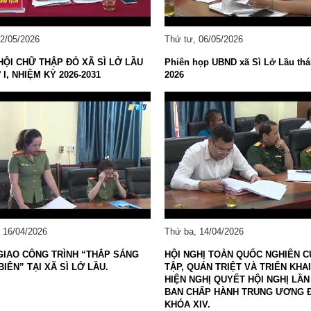
12/05/2026
Thứ tư, 06/05/2026
 HỘI CHỮ THẬP ĐỎ XÃ SÌ LỞ LẦU
Phiên họp UBND xã Sì Lở Lầu th
I, NHIỆM KỲ 2026-2031
2026
 16/04/2026
Thứ ba, 14/04/2026
GIAO CÔNG TRÌNH “THẮP SÁNG
HỘI NGHỊ TOÀN QUỐC NGHIÊN C
IÊN” TẠI XÃ SÌ LỞ LẦU.
TẬP, QUÁN TRIỆT VÀ TRIỂN KHA
HIỆN NGHỊ QUYẾT HỘI NGHỊ LẦN
BAN CHẤP HÀNH TRUNG ƯƠNG 
KHÓA XIV.