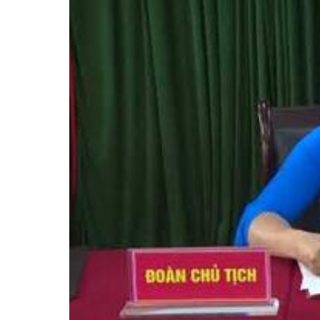
Tổ chức khác
Đảng ủy xã
Ủy ban kiểm tra 
Ban xây dựng đả