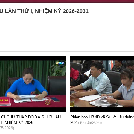
U LẦN THỨ I, NHIỆM KỲ 2026-2031
p UBND xã Sì Lở Lầu tháng 4 năm
HỘI NGHỊ BÁO CÁO VIÊN CẤP TỈ
05/2026)
4/2026
(23/04/2026)