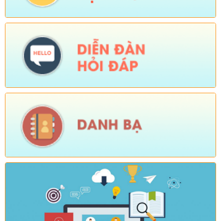
Số:
Số 184-CV/ĐU
Tên:
(V/v triển khai thực hiện Kế hoạch số 200-KH/ĐU, ngày
29/7/2026 của Ban Thường vụ Đảng ủy)
Ngày ban hành: (04/08/2026)
-
Ngày hiệu lực: (03/08/2026)
Số:
Số: 508/QĐ-UBND
Tên:
(QUYẾT ĐỊNH Về việc ban hành nội quy Chợ Vàng Ma
Chải và chợ Sì Lở Lầu)
Ngày ban hành: (03/08/2026)
-
Ngày hiệu lực: (31/07/2026)