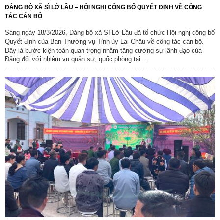
ĐẢNG BỘ XÃ SÌ LỞ LẦU – HỘI NGHỊ CÔNG BỐ QUYẾT ĐỊNH VỀ CÔNG
TÁC CÁN BỘ
Sáng ngày 18/3/2026, Đảng bộ xã Sì Lở Lầu đã tổ chức Hội nghị công bố
Quyết định của Ban Thường vụ Tỉnh ủy Lai Châu về công tác cán bộ.
Đây là bước kiện toàn quan trọng nhằm tăng cường sự lãnh đạo của
Đảng đối với nhiệm vụ quân sự, quốc phòng tại ...