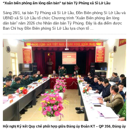
“Xuân biên phòng ấm lòng dân bản” tại bản Tỷ Phùng xã Sì Lở Lầu
Sáng 28/1, tại bản Tỷ Phùng xã Sì Lở Lầu, Đồn Biên phòng Sì Lở Lầu và
UBND xã Sì Lở Lầu tổ chức Chương trình “Xuân Biên phòng ấm lòng
dân bản” năm 2026 cho Nhân dân bản Tỷ Phùng. Đây là địa điểm được
Ban Chỉ huy Đồn Biên phòng Sì Lở Lầu lựa chọn tổ ...
Hội nghị Ký kết Quy chế phối hợp giữa Đảng ủy Đoàn KT – QP 356, Đảng ủy