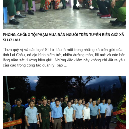
PHÒNG, CHỐNG TỘI PHẠM MUA BÁN NGƯỜI TRÊN TUYẾN BIÊN GIỚI XÃ
SÌ LỞ LẦU
Thưa quý vị và các bạn! Sì Lở Lầu là một trong những xã biên giới của
tỉnh Lai Châu, có địa hình hiểm trở, nhiều đường mòn, lối mở và các bản
làng nằm sát đường biên giới. Những đặc điểm này không chỉ đặt ra yêu
cầu cao trong công tác quản lý, bảo ...