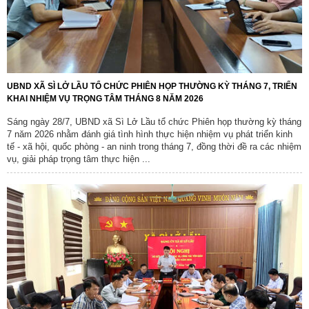
UBND XÃ SÌ LỞ LẦU TỔ CHỨC PHIÊN HỌP THƯỜNG KỲ THÁNG 7, TRIỂN
KHAI NHIỆM VỤ TRỌNG TÂM THÁNG 8 NĂM 2026
Sáng ngày 28/7, UBND xã Sì Lở Lầu tổ chức Phiên họp thường kỳ tháng
7 năm 2026 nhằm đánh giá tình hình thực hiện nhiệm vụ phát triển kinh
tế - xã hội, quốc phòng - an ninh trong tháng 7, đồng thời đề ra các nhiệm
vụ, giải pháp trọng tâm thực hiện ...