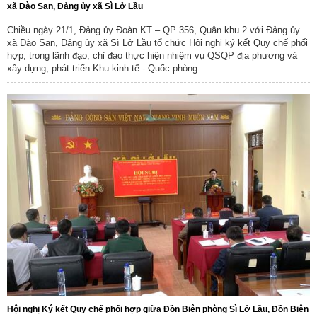
xã Dào San, Đảng ủy xã Sì Lở Lầu
Chiều ngày 21/1, Đảng ủy Đoàn KT – QP 356, Quân khu 2 với Đảng ủy
xã Dào San, Đảng ủy xã Sì Lở Lầu tổ chức Hội nghị ký kết Quy chế phối
hợp, trong lãnh đạo, chỉ đạo thực hiện nhiệm vụ QSQP địa phương và
xây dựng, phát triển Khu kinh tế - Quốc phòng ...
Số:
Số:1862 /KH-UBND
Tên:
(KẾ HOẠCH Tuyên truyền ứng dụng khoa học, công nghệ
và đổi mới sáng tạo trên địa bàn xã Sì Lở Lầu giai đoạn 2026 -
2030)
Ngày ban hành: (07/08/2026)
-
Ngày hiệu lực: (06/08/2026)
Số:
Số: 1852/BC-UBND
Tên:
(BÁO CÁO Kết quả rà soát, đề xuất điều chỉnh dự toán
kinh phí thực hiện các dự án, nhiệm vụ khoa học, công nghệ,
Hội nghị Ký kết Quy chế phối hợp giữa Đồn Biên phòng Sì Lở Lầu, Đồn Biên
đổi mới sáng tạo và chuyển đổi số năm 2026)