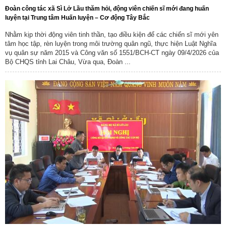
Đoàn công tác xã Sì Lở Lầu thăm hỏi, động viên chiến sĩ mới đang huấn
luyện tại Trung tâm Huấn luyện – Cơ động Tây Bắc
Nhằm kịp thời động viên tinh thần, tạo điều kiện để các chiến sĩ mới yên
tâm học tập, rèn luyện trong môi trường quân ngũ, thực hiện Luật Nghĩa
vụ quân sự năm 2015 và Công văn số 1551/BCH-CT ngày 09/4/2026 của
Bộ CHQS tỉnh Lai Châu, Vừa qua, Đoàn ...