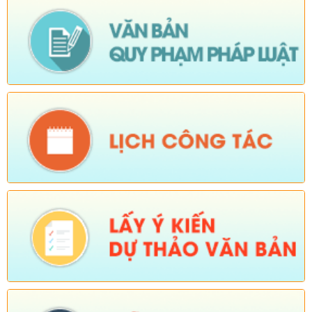
Số:
Số:1844 /KH-UBND
Tên:
(KẾ HOẠCH Truyền thông hưởng ứng Tuần lễ Thế giới
Nuôi con bằng sữa mẹ năm 2026)
Ngày ban hành: (05/08/2026)
-
Ngày hiệu lực: (05/08/2026)
Số:
Số:1840 /UBND-KT
Tên:
(V/v rà soát đối tượng để thực hiện chính sách về đất đai
quy định tại Điều 16 và khoản 3 Điều 124 Luật Đất đai)
Ngày ban hành: (05/08/2026)
-
Ngày hiệu lực: (04/08/2026)
Tên:
(Mời dự Hội nghị Báo cáo viên cấp tỉnh thá)
Ngày ban hành: (05/08/2026)
Số:
Số: 1836/UBND-VP
Tên:
(V/v triển khai thực hiện Nghị định số 265/2026/NĐ-CP và
Nghị định số 266/2026/NĐ-CP của Chính phủ về tiết kiệm,
chống lãng phí.)
Ngày ban hành: (05/08/2026)
-
Ngày hiệu lực: (04/08/2026)
Số:
Số: 1839/KH-UBND
Tên:
(KẾ HOẠCH Công tác phổ biến, giáo dục pháp luật 6
tháng cuối năm 2026 trên địa bàn xã Sì Lở Lầu)
Ngày ban hành: (05/08/2026)
-
Ngày hiệu lực: (04/08/2026)