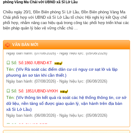
phòng Vàng Ma Chải với UBND xã Sì Lở Lầu
Ngày ban hành: (07/08/2026)
-
Ngày hiệu lực: (05/08/2026)
Chiều ngày 20/1, Đồn Biên phòng Sì Lở Lầu, Đồn Biên phòng Vàng Ma
Số:
Số: 1858/UBND-VP
Chải phối hợp với UBND xã Sì Lở Lầu tổ chức Hội nghị ký kết Quy chế
Tên:
(V/v triển khai thực hiện Nghị định số 301/2026/NĐ-CP
phối hợp, nhằm nâng cao hiệu quả trong công tác phối hợp triển khai các
ngày 30/7/2026 của Chính phủ)
biện pháp quản lý bảo vệ vững chắc chủ ...
Ngày ban hành: (07/08/2026)
-
Ngày hiệu lực: (05/08/2026)
Số:
Số:1860 /UBND-KT
VĂN BẢN MỚI
Tên:
(V/v Rà soát các điểm dân cư có nguy cơ sạt lở và lập
phương án sơ tán khi cần thiết.)
Ngày ban hành: (07/08/2026)
-
Ngày hiệu lực: (06/08/2026)
Số:
Số: 1851/UBND-VHXH
Tên:
(V/v thông tin kết quả rà soát các hệ thống thông tin, cơ sở
dữ liệu, nền tảng số được giao quản lý, vận hành trên địa bàn
xã Sì Lở Lầu)
Ngày ban hành: (06/08/2026)
-
Ngày hiệu lực: (05/08/2026)
Số:
Số: 511/QĐ-BBT
Tên:
(QUYẾT ĐỊNH Về việc ban hành Quy chế tổ chức và hoạt
động của Trang thông tin điện tử xã Sì Lở Lầu)
Ngày ban hành: (06/08/2026)
-
Ngày hiệu lực: (05/08/2026)