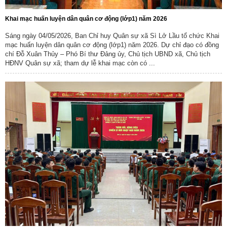
Khai mạc huấn luyện dân quân cơ động (lớp1) năm 2026
Sáng ngày 04/05/2026, Ban Chỉ huy Quân sự xã Sì Lở Lầu tổ chức Khai
mạc huấn luyện dân quân cơ động (lớp1) năm 2026. Dự chỉ đạo có đồng
chí Đỗ Xuân Thủy – Phó Bí thư Đảng ủy, Chủ tịch UBND xã, Chủ tịch
HĐNV Quân sự xã; tham dự lễ khai mạc còn có ...