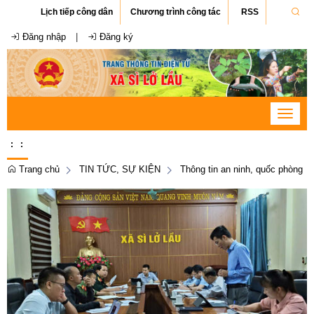
Lịch tiếp công dân
Chương trình công tác
RSS
Đăng nhập
|
Đăng ký
Toggle
navigat
:
:
Trang chủ
TIN TỨC, SỰ KIỆN
Thông tin an ninh, quốc phòng