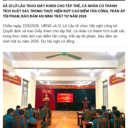
XÃ SÌ LỞ LẦU TRAO GIẤY KHEN CHO TẬP THỂ, CÁ NHÂN CÓ THÀNH
TÍCH XUẤT SẮC TRONG THỰC HIỆN ĐỢT CAO ĐIỂM TẤN CÔNG, TRẤN ÁP
TỘI PHẠM, BẢO ĐẢM AN NINH TRẬT TỰ NĂM 2026
Chiều ngày 22/6/2026, UBND xã Sì Lở Lầu tổ chức Hội nghị công bố
Quyết định và trao Giấy khen cho tập thể, cá nhân có thành tích xuất sắc
trong thực hiện đợt cao điểm tấn công, trấn áp tội phạm, bảo đảm an
ninh trật tự năm 2026. Dự hội nghị có đồng ...