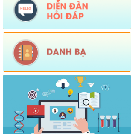
Số:
Số: 1721/KH-UBND
Tên:
(KẾ HOẠCH Tổ chức Hội nghị tổng kết năm học 2025-
2026, triển khai nhiệm vụ năm học 2026-2027)
Ngày ban hành: (04/08/2026)
-
Ngày hiệu lực: (24/07/2026)