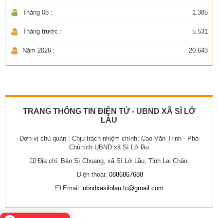
Tháng 08 :
1.385
Tháng trước :
5.531
Năm 2026 :
20.643
TRANG THÔNG TIN ĐIỆN TỬ - UBND XÃ SÌ LỞ
LẦU
Đơn vị chủ quản :
Chịu trách nhiệm chính: Cao Văn Trinh - Phó
Chủ tịch UBND xã Sì Lở lầu
Địa chỉ:
Bản Sì Choang, xã Sì Lở Lầu, Tỉnh Lai Châu.
Điện thoại:
0886867688
Email:
ubndxasilolau.lc@gmail.com