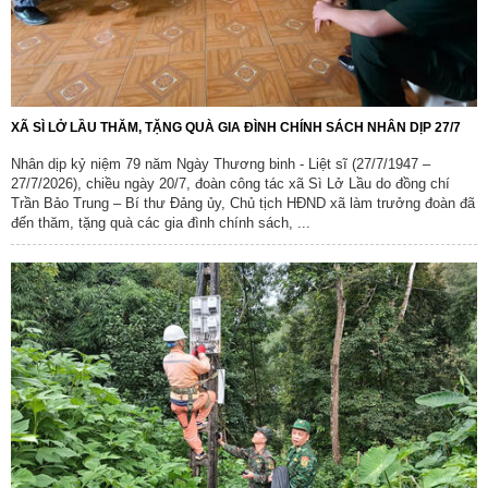
XÃ SÌ LỞ LẦU THĂM, TẶNG QUÀ GIA ĐÌNH CHÍNH SÁCH NHÂN DỊP 27/7
Nhân dịp kỷ niệm 79 năm Ngày Thương binh - Liệt sĩ (27/7/1947 –
27/7/2026), chiều ngày 20/7, đoàn công tác xã Sì Lở Lầu do đồng chí
Trần Bảo Trung – Bí thư Đảng ủy, Chủ tịch HĐND xã làm trưởng đoàn đã
đến thăm, tặng quà các gia đình chính sách, ...