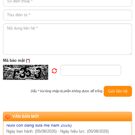
Số:
Số: 1851/UBND-VHXH
Tên:
(V/v thông tin kết quả rà soát các hệ thống thông tin, cơ sở
dữ liệu, nền tảng số được giao quản lý, vận hành trên địa bàn
Mã bảo mật (
*
)
xã Sì Lở Lầu)
Ngày ban hành: (06/08/2026)
-
Ngày hiệu lực: (05/08/2026)
Số:
Số: 511/QĐ-BBT
Tên:
(QUYẾT ĐỊNH Về việc ban hành Quy chế tổ chức và hoạt
Gửi liên hệ
động của Trang thông tin điện tử xã Sì Lở Lầu)
Dấu
*
Vui lòng nhập là phần không được để trống
Ngày ban hành: (06/08/2026)
-
Ngày hiệu lực: (05/08/2026)
Số:
Số:1844 /KH-UBND
Tên:
(KẾ HOẠCH Truyền thông hưởng ứng Tuần lễ Thế giới
VĂN BẢN MỚI
Nuôi con bằng sữa mẹ năm 2026)
Ngày ban hành: (05/08/2026)
-
Ngày hiệu lực: (05/08/2026)