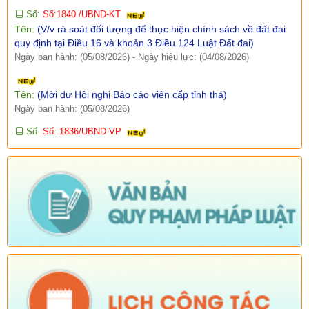
Số:
Số:1840 /UBND-KT
Tên:
(V/v rà soát đối tượng để thực hiện chính sách về đất đai
quy định tại Điều 16 và khoản 3 Điều 124 Luật Đất đai)
Ngày ban hành: (05/08/2026)
-
Ngày hiệu lực: (04/08/2026)
Tên:
(Mời dự Hội nghị Báo cáo viên cấp tỉnh thá)
Ngày ban hành: (05/08/2026)
Số:
Số: 1836/UBND-VP
Tên:
(V/v triển khai thực hiện Nghị định số 265/2026/NĐ-CP và
Nghị định số 266/2026/NĐ-CP của Chính phủ về tiết kiệm,
chống lãng phí.)
Ngày ban hành: (05/08/2026)
-
Ngày hiệu lực: (04/08/2026)
Số:
Số: 1839/KH-UBND
Tên:
(KẾ HOẠCH Công tác phổ biến, giáo dục pháp luật 6
tháng cuối năm 2026 trên địa bàn xã Sì Lở Lầu)
Ngày ban hành: (05/08/2026)
-
Ngày hiệu lực: (04/08/2026)
Số:
Số: 1721/KH-UBND
Tên:
(KẾ HOẠCH Tổ chức Hội nghị tổng kết năm học 2025-
2026, triển khai nhiệm vụ năm học 2026-2027)
Ngày ban hành: (04/08/2026)
-
Ngày hiệu lực: (24/07/2026)