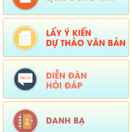
Số:
Số: 1805/KH-UBND
Tên:
(KẾ HOẠCH Thực hiện cao điểm tuyên truyền, vận động
và hỗ trợ Nhân dân thu nhận, kích hoạt tài khoản định danh
điện tử mức độ 2, tích hợp sổ sức khoẻ điện tử, tài khoản an
sinh xã hội trên địa bàn xã Sì Lở Lầu)
Ngày ban hành: (04/08/2026)
-
Ngày hiệu lực: (03/08/2026)
Số:
Số:1813 /UBND-KT
Tên:
(Về việc tăng cường các biện pháp phòng, chống bệnh
Cúm gia cầm type A/H5N1)
Ngày ban hành: (04/08/2026)
-
Ngày hiệu lực: (03/08/2026)
Số:
Số:1824 /KH-UBND
Tên:
(KẾ HOẠCH Hành động 100 ngày xử lý dứt điểm các điểm
nghẽn về chuyển đổi số trên địa bàn xã Sì Lở Lầu)
Ngày ban hành: (04/08/2026)
-
Ngày hiệu lực: (03/08/2026)
Số:
Số:1826 /UBND-VHXH
Tên:
(V/v tuyên truyền một số nội dung)
Ngày ban hành: (04/08/2026)
-
Ngày hiệu lực: (03/08/2026)