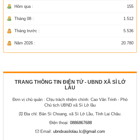
Hôm qua :
155
Tháng 08 :
1.512
Tháng trước :
5.536
Năm 2026 :
20.780
TRANG THÔNG TIN ĐIỆN TỬ - UBND XÃ SÌ LỞ
LẦU
Đơn vị chủ quản :
Chịu trách nhiệm chính: Cao Văn Trinh - Phó
Chủ tịch UBND xã Sì Lở lầu
Địa chỉ:
Bản Sì Choang, xã Sì Lở Lầu, Tỉnh Lai Châu.
Điện thoại:
0886867688
Email:
ubndxasilolau.lc@gmail.com