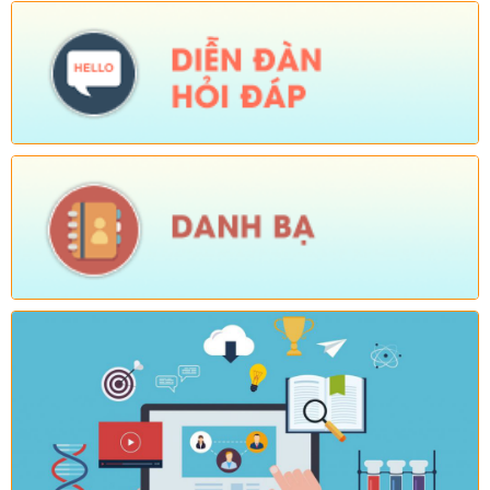
chống lãng phí.)
Ngày ban hành: (05/08/2026)
-
Ngày hiệu lực: (04/08/2026)
Số:
Số: 1839/KH-UBND
Tên:
(KẾ HOẠCH Công tác phổ biến, giáo dục pháp luật 6
tháng cuối năm 2026 trên địa bàn xã Sì Lở Lầu)
Ngày ban hành: (05/08/2026)
-
Ngày hiệu lực: (04/08/2026)
Số:
Số: 1721/KH-UBND
Tên:
(KẾ HOẠCH Tổ chức Hội nghị tổng kết năm học 2025-
2026, triển khai nhiệm vụ năm học 2026-2027)
Ngày ban hành: (04/08/2026)
-
Ngày hiệu lực: (24/07/2026)