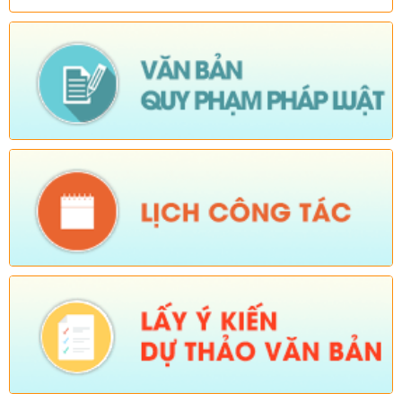
Ngày ban hành: (06/08/2026)
-
Ngày hiệu lực: (05/08/2026)
Số:
Số: 511/QĐ-BBT
Tên:
(QUYẾT ĐỊNH Về việc ban hành Quy chế tổ chức và hoạt
động của Trang thông tin điện tử xã Sì Lở Lầu)
Ngày ban hành: (06/08/2026)
-
Ngày hiệu lực: (05/08/2026)
Số:
Số:1844 /KH-UBND
Tên:
(KẾ HOẠCH Truyền thông hưởng ứng Tuần lễ Thế giới
Nuôi con bằng sữa mẹ năm 2026)
Ngày ban hành: (05/08/2026)
-
Ngày hiệu lực: (05/08/2026)
Số:
Số:1840 /UBND-KT
Tên:
(V/v rà soát đối tượng để thực hiện chính sách về đất đai
quy định tại Điều 16 và khoản 3 Điều 124 Luật Đất đai)
Ngày ban hành: (05/08/2026)
-
Ngày hiệu lực: (04/08/2026)
Tên:
(Mời dự Hội nghị Báo cáo viên cấp tỉnh thá)
Ngày ban hành: (05/08/2026)
Số:
Số: 1836/UBND-VP
Tên:
(V/v triển khai thực hiện Nghị định số 265/2026/NĐ-CP và
Nghị định số 266/2026/NĐ-CP của Chính phủ về tiết kiệm,