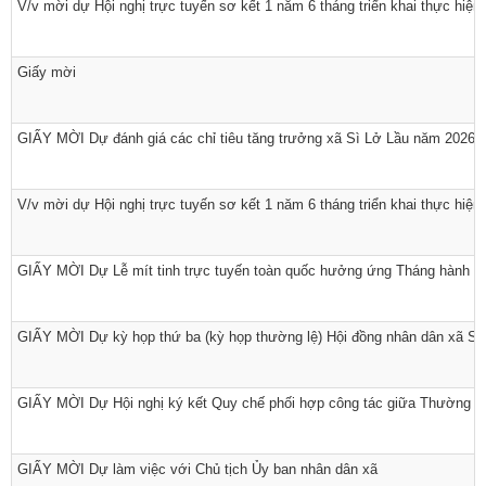
V/v mời dự Hội nghị trực tuyến sơ kết 1 năm 6 tháng triển khai thực hiệ
Giấy mời
GIẤY MỜI Dự đánh giá các chỉ tiêu tăng trưởng xã Sì Lở Lầu năm 2026
V/v mời dự Hội nghị trực tuyến sơ kết 1 năm 6 tháng triển khai thực hiệ
GIẤY MỜI Dự Lễ mít tinh trực tuyến toàn quốc hưởng ứng Tháng hành đ
GIẤY MỜI Dự kỳ họp thứ ba (kỳ họp thường lệ) Hội đồng nhân dân xã Sì L
GIẤY MỜI Dự Hội nghị ký kết Quy chế phối hợp công tác giữa Thường 
Số:
Số:1862 /KH-UBND
Tên:
(KẾ HOẠCH Tuyên truyền ứng dụng khoa học, công nghệ
GIẤY MỜI Dự làm việc với Chủ tịch Ủy ban nhân dân xã
và đổi mới sáng tạo trên địa bàn xã Sì Lở Lầu giai đoạn 2026 -