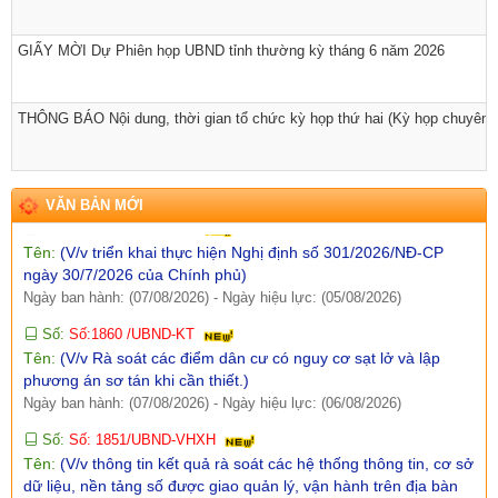
2030)
Ngày ban hành: (07/08/2026)
-
Ngày hiệu lực: (06/08/2026)
GIẤY MỜI Dự Phiên họp UBND tỉnh thường kỳ tháng 6 năm 2026
Số:
Số: 1852/BC-UBND
Tên:
(BÁO CÁO Kết quả rà soát, đề xuất điều chỉnh dự toán
THÔNG BÁO Nội dung, thời gian tổ chức kỳ họp thứ hai (Kỳ họp chuyên đề
kinh phí thực hiện các dự án, nhiệm vụ khoa học, công nghệ,
đổi mới sáng tạo và chuyển đổi số năm 2026)
Ngày ban hành: (07/08/2026)
-
Ngày hiệu lực: (05/08/2026)
VĂN BẢN MỚI
Số:
Số: 1858/UBND-VP
Tên:
(V/v triển khai thực hiện Nghị định số 301/2026/NĐ-CP
ngày 30/7/2026 của Chính phủ)
Ngày ban hành: (07/08/2026)
-
Ngày hiệu lực: (05/08/2026)
Số:
Số:1860 /UBND-KT
Tên:
(V/v Rà soát các điểm dân cư có nguy cơ sạt lở và lập
phương án sơ tán khi cần thiết.)
Ngày ban hành: (07/08/2026)
-
Ngày hiệu lực: (06/08/2026)
Số:
Số: 1851/UBND-VHXH
Tên:
(V/v thông tin kết quả rà soát các hệ thống thông tin, cơ sở
dữ liệu, nền tảng số được giao quản lý, vận hành trên địa bàn
xã Sì Lở Lầu)