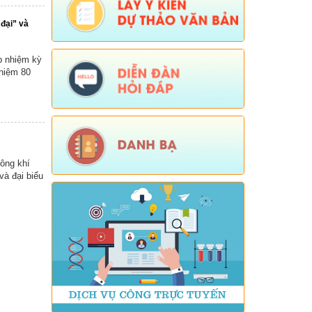
Số:
Số:1840 /UBND-KT
Tên:
(V/v rà soát đối tượng để thực hiện
đại” và
chính sách về đất đai quy định tại Điều
16 và khoản 3 Điều 124 Luật Đất đai)
p nhiệm kỳ
Ngày ban hành: (05/08/2026)
-
Ngày hiệu
 niệm 80
lực: (04/08/2026)
Tên:
(Mời dự Hội nghị Báo cáo viên cấp
tỉnh thá)
Ngày ban hành: (05/08/2026)
hông khí
Số:
Số: 1836/UBND-VP
à đại biểu
Tên:
(V/v triển khai thực hiện Nghị định
số 265/2026/NĐ-CP và Nghị định số
266/2026/NĐ-CP của Chính phủ về tiết
kiệm, chống lãng phí.)
Ngày ban hành: (05/08/2026)
-
Ngày hiệu
lực: (04/08/2026)
Số:
Số: 1839/KH-UBND
Tên:
(KẾ HOẠCH Công tác phổ biến,
giáo dục pháp luật 6 tháng cuối năm