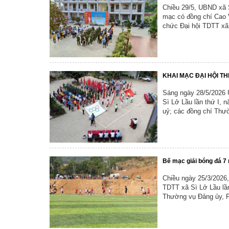
Chiều 29/5, UBND xã 
Tổ chức khác
mạc có đồng chí Cao 
chức Đại hội TDTT xã 
Đảng ủy xã
Ủy ban kiểm tra 
Ban xây dựng đả
KHAI MẠC ĐẠI HỘI TH
Sáng ngày 28/5/2026 Ủ
Sì Lở Lầu lần thứ I, 
uỷ; các đồng chí Thườ
Bế mạc giải bóng đá 7
Chiều ngày 25/3/2026
TDTT xã Sì Lở Lầu lần
Thường vụ Đảng ủy, Ph