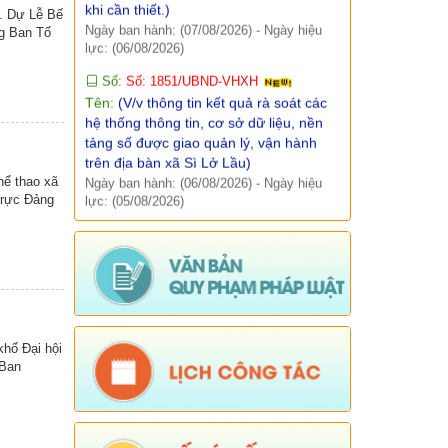
lực: (06/08/2026)
. Dự Lễ Bế
g Ban Tổ
Báo cáo, số liệu thống kê
Số:
Số: 1851/UBND-VHXH
Tên:
(V/v thông tin kết quả rà soát các
Văn bản quy phạm pháp luật
hệ thống thông tin, cơ sở dữ liệu, nền
tảng số được giao quản lý, vận hành
Lịch công tác
trên địa bàn xã Sì Lở Lầu)
Ngày ban hành: (06/08/2026)
-
Ngày hiệu
Kết quả chương trình, đề tài khoa học
lực: (05/08/2026)
hể thao xã
Số:
Số: 511/QĐ-BBT
trực Đảng
Tên:
(QUYẾT ĐỊNH Về việc ban hành
Quy chế tổ chức và hoạt động của
Trang thông tin điện tử xã Sì Lở Lầu)
Ngày ban hành: (06/08/2026)
-
Ngày hiệu
lực: (05/08/2026)
Số:
Số:1844 /KH-UBND
Tên:
(KẾ HOẠCH Truyền thông hưởng
hổ Đại hội
ứng Tuần lễ Thế giới Nuôi con bằng
 Ban
sữa mẹ năm 2026)
Ngày ban hành: (05/08/2026)
-
Ngày hiệu
lực: (05/08/2026)