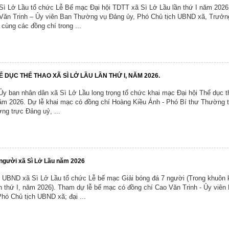
Sì Lở Lầu tổ chức Lễ Bế mạc Đại hội TDTT xã Sì Lở Lầu lần thứ I năm 2026
Người tốt , việc tốt
Chương trình công tác, giấy mời
Văn Trinh – Ủy viên Ban Thường vụ Đảng ủy, Phó Chủ tịch UBND xã, Trưởn
Chứng khoán
cùng các đồng chí trong ...
Chiến lược, kế hoạch, quy hoạch
Đảng ủy xã
Đảng ủy
Hoạt động của Đảng ủy xã
HĐND xã
ng
Hoạt động của HĐND xã
UBND xã
Ể DỤC THỂ THAO XÃ SÌ LỞ LẦU LẦN THỨ I, NĂM 2026.
y ban nhân dân xã Sì Lở Lầu long trọng tổ chức khai mạc Đại hội Thể dục t
Hoạt động của UBND xã
UBND tỉnh Lai Châu
năm 2026. Dự lễ khai mạc có đồng chí Hoàng Kiều Ánh - Phó Bí thư Thường 
ng trực Đảng uỷ, ...
Chuyển đổi số và bình dân học vụ số
Lịch tiếp công dân
Người tốt - việc tốt
Đất Đai
Hoạt động của lãnh đạo
Giấy mời
 người xã Sì Lở Lầu năm 2026
Thông tin Kinh tế
, UBND xã Sì Lở Lầu tổ chức Lễ bế mạc Giải bóng đá 7 người (Trong khuôn k
 thứ I, năm 2026). Tham dự lễ bế mạc có đồng chí Cao Văn Trinh - Ủy viên
Thể thao
ó Chủ tịch UBND xã; đại ...
Cải cách hành chính