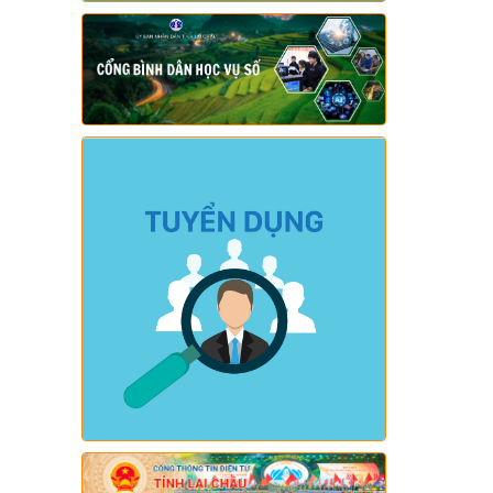
2026 trên địa bàn xã Sì Lở Lầu)
Ngày ban hành: (05/08/2026)
-
Ngày hiệu
lực: (04/08/2026)
Số:
Số: 1721/KH-UBND
Tên:
(KẾ HOẠCH Tổ chức Hội nghị tổng
kết năm học 2025-2026, triển khai
nhiệm vụ năm học 2026-2027)
Ngày ban hành: (04/08/2026)
-
Ngày hiệu
lực: (24/07/2026)
Số:
Số: 1805/KH-UBND
Tên:
(KẾ HOẠCH Thực hiện cao điểm
tuyên truyền, vận động và hỗ trợ Nhân
dân thu nhận, kích hoạt tài khoản định
danh điện tử mức độ 2, tích hợp sổ sức
khoẻ điện tử, tài khoản an sinh xã hội
trên địa bàn xã Sì Lở Lầu)
Ngày ban hành: (04/08/2026)
-
Ngày hiệu
lực: (03/08/2026)