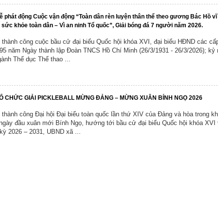
ễ phát động Cuộc vận động “Toàn dân rèn luyện thân thể theo gương Bác Hồ vĩ 
sức khỏe toàn dân – Vì an ninh Tổ quốc”, Giải bóng đá 7 người năm 2026.
 thành công cuộc bầu cử đại biểu Quốc hội khóa XVI, đại biểu HĐND các cấ
 95 năm Ngày thành lập Đoàn TNCS Hồ Chí Minh (26/3/1931 - 26/3/2026); kỷ
ành Thể dục Thể thao ...
TỔ CHỨC GIẢI PICKLEBALL MỪNG ĐẢNG – MỪNG XUÂN BÍNH NGỌ 2026
thành công Đại hội Đại biểu toàn quốc lần thứ XIV của Đảng và hòa trong k
ngày đầu xuân mới Bính Ngọ, hướng tới bầu cử đại biểu Quốc hội khóa XVI v
ỳ 2026 – 2031, UBND xã ...