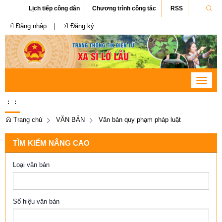
Lịch tiếp công dân
Chương trình công tác
RSS
Đăng nhập
|
Đăng ký
Toggle
navigat
:
:
Trang chủ
VĂN BẢN
Văn bản quy phạm pháp luật
TÌM KIẾM NÂNG CAO
Loại văn bản
Số hiệu văn bản