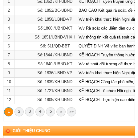
1
Số:1862 /KH-UBND
KẾ HOẠCH Tuyên truyền ứng dụng 
2
Số: 1852/BC-UBND
BÁO CÁO Kết quả rà soát, đề xuấ
3
Số: 1858/UBND-VP
V/v triển khai thực hiện Nghị đ
4
Số:1860 /UBND-KT
V/v Rà soát các điểm dân cư có 
5
Số: 1851/UBND-VHXH
V/v thông tin kết quả rà soát cá
6
Số: 511/QĐ-BBT
QUYẾT ĐỊNH Về việc ban hành Qu
7
Số:1844 /KH-UBND
KẾ HOẠCH Truyền thông hưởng ứ
8
Số:1840 /UBND-KT
V/v rà soát đối tượng để thực hi
9
Số: 1836/UBND-VP
V/v triển khai thực hiện Nghị đị
10
Số: 1839/KH-UBND
KẾ HOẠCH Công tác phổ biến, giá
11
Số: 1721/KH-UBND
KẾ HOẠCH Tổ chức Hội nghị tổng
12
Số: 1805/KH-UBND
KẾ HOẠCH Thực hiện cao điểm tuy
1
2
3
4
5
»
»»
GIỚI THIỆU CHUNG