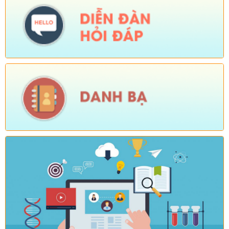
Số:
Số:1824 /KH-UBND
Tên:
(KẾ HOẠCH Hành động 100 ngày xử lý dứt điểm các điểm
nghẽn về chuyển đổi số trên địa bàn xã Sì Lở Lầu)
Ngày ban hành: (04/08/2026)
-
Ngày hiệu lực: (03/08/2026)
Số:
Số:1826 /UBND-VHXH
Tên:
(V/v tuyên truyền một số nội dung)
Ngày ban hành: (04/08/2026)
-
Ngày hiệu lực: (03/08/2026)