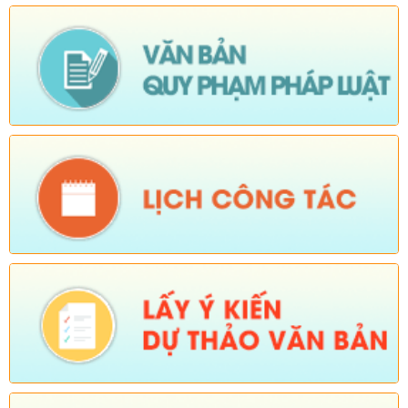
chống lãng phí.)
Ngày ban hành: (05/08/2026)
-
Ngày hiệu lực: (04/08/2026)
Số:
Số: 1839/KH-UBND
Tên:
(KẾ HOẠCH Công tác phổ biến, giáo dục pháp luật 6
tháng cuối năm 2026 trên địa bàn xã Sì Lở Lầu)
Ngày ban hành: (05/08/2026)
-
Ngày hiệu lực: (04/08/2026)
Số:
Số: 1721/KH-UBND
Tên:
(KẾ HOẠCH Tổ chức Hội nghị tổng kết năm học 2025-
2026, triển khai nhiệm vụ năm học 2026-2027)
Ngày ban hành: (04/08/2026)
-
Ngày hiệu lực: (24/07/2026)
Số:
Số: 1805/KH-UBND
Tên:
(KẾ HOẠCH Thực hiện cao điểm tuyên truyền, vận động
và hỗ trợ Nhân dân thu nhận, kích hoạt tài khoản định danh
điện tử mức độ 2, tích hợp sổ sức khoẻ điện tử, tài khoản an
sinh xã hội trên địa bàn xã Sì Lở Lầu)
Ngày ban hành: (04/08/2026)
-
Ngày hiệu lực: (03/08/2026)
Số:
Số:1813 /UBND-KT
Tên:
(Về việc tăng cường các biện pháp phòng, chống bệnh
Cúm gia cầm type A/H5N1)
Ngày ban hành: (04/08/2026)
-
Ngày hiệu lực: (03/08/2026)