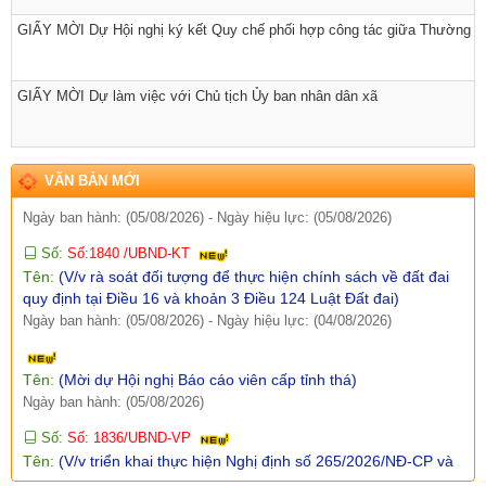
Số:
Số: 511/QĐ-BBT
GIẤY MỜI Dự Hội nghị ký kết Quy chế phối hợp công tác giữa Thường 
Tên:
(QUYẾT ĐỊNH Về việc ban hành Quy chế tổ chức và hoạt
động của Trang thông tin điện tử xã Sì Lở Lầu)
GIẤY MỜI Dự làm việc với Chủ tịch Ủy ban nhân dân xã
Ngày ban hành: (06/08/2026)
-
Ngày hiệu lực: (05/08/2026)
Số:
Số:1844 /KH-UBND
Tên:
(KẾ HOẠCH Truyền thông hưởng ứng Tuần lễ Thế giới
Nuôi con bằng sữa mẹ năm 2026)
VĂN BẢN MỚI
Ngày ban hành: (05/08/2026)
-
Ngày hiệu lực: (05/08/2026)
Số:
Số:1840 /UBND-KT
Tên:
(V/v rà soát đối tượng để thực hiện chính sách về đất đai
quy định tại Điều 16 và khoản 3 Điều 124 Luật Đất đai)
Ngày ban hành: (05/08/2026)
-
Ngày hiệu lực: (04/08/2026)
Tên:
(Mời dự Hội nghị Báo cáo viên cấp tỉnh thá)
Ngày ban hành: (05/08/2026)
Số:
Số: 1836/UBND-VP
Tên:
(V/v triển khai thực hiện Nghị định số 265/2026/NĐ-CP và
Nghị định số 266/2026/NĐ-CP của Chính phủ về tiết kiệm,