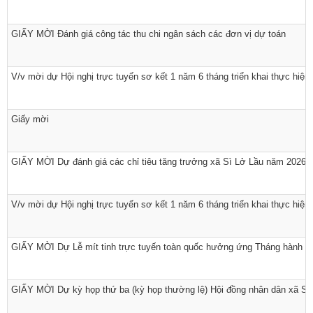
GIẤY MỜI Đánh giá công tác thu chi ngân sách các đơn vị dự toán
V/v mời dự Hội nghị trực tuyến sơ kết 1 năm 6 tháng triển khai thực hiệ
Giấy mời
GIẤY MỜI Dự đánh giá các chỉ tiêu tăng trưởng xã Sì Lở Lầu năm 2026
V/v mời dự Hội nghị trực tuyến sơ kết 1 năm 6 tháng triển khai thực hiệ
GIẤY MỜI Dự Lễ mít tinh trực tuyến toàn quốc hưởng ứng Tháng hành đ
Số:
Số: 1851/UBND-VHXH
Tên:
(V/v thông tin kết quả rà soát các hệ thống thông tin, cơ sở
dữ liệu, nền tảng số được giao quản lý, vận hành trên địa bàn
GIẤY MỜI Dự kỳ họp thứ ba (kỳ họp thường lệ) Hội đồng nhân dân xã Sì L
xã Sì Lở Lầu)
Ngày ban hành: (06/08/2026)
-
Ngày hiệu lực: (05/08/2026)