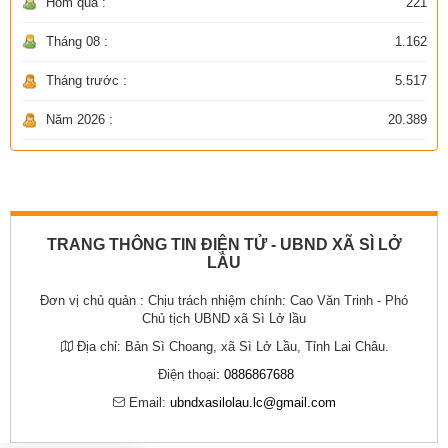
Hôm qua :
221
Tháng 08 :
1.162
Tháng trước :
5.517
Năm 2026 :
20.389
TRANG THÔNG TIN ĐIỆN TỬ - UBND XÃ SÌ LỞ
LẦU
Đơn vị chủ quản :
Chịu trách nhiệm chính: Cao Văn Trinh - Phó
Chủ tịch UBND xã Sì Lở lầu
Địa chỉ:
Bản Sì Choang, xã Sì Lở Lầu, Tỉnh Lai Châu.
Điện thoại:
0886867688
Email:
ubndxasilolau.lc@gmail.com