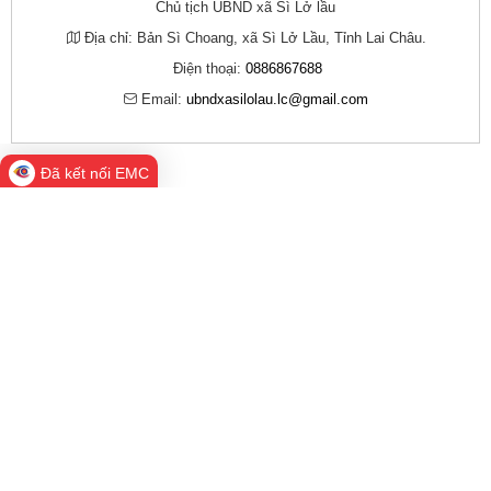
Chủ tịch UBND xã Sì Lở lầu
Địa chỉ:
Bản Sì Choang, xã Sì Lở Lầu, Tỉnh Lai Châu.
Điện thoại:
0886867688
Email:
ubndxasilolau.lc@gmail.com
Đã kết nối EMC