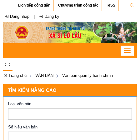
Lịch tiếp công dân
Chương trình công tác
RSS
Đăng nhập
|
Đăng ký
Toggle
navigat
:
:
Trang chủ
VĂN BẢN
Văn bản quản lý hành chính
TÌM KIẾM NÂNG CAO
Loại văn bản
Số hiệu văn bản