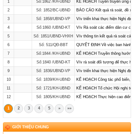
1
Số:1862 /KH-UBND
KẾ HOẠCH Tuyên truyền ứng dụng 
2
Số: 1852/BC-UBND
BÁO CÁO Kết quả rà soát, đề xuấ
3
Số: 1858/UBND-VP
V/v triển khai thực hiện Nghị đ
4
Số:1860 /UBND-KT
V/v Rà soát các điểm dân cư có 
5
Số: 1851/UBND-VHXH
V/v thông tin kết quả rà soát cá
6
Số: 511/QĐ-BBT
QUYẾT ĐỊNH Về việc ban hành Qu
7
Số:1844 /KH-UBND
KẾ HOẠCH Truyền thông hưởng ứ
8
Số:1840 /UBND-KT
V/v rà soát đối tượng để thực hi
9
Số: 1836/UBND-VP
V/v triển khai thực hiện Nghị đị
10
Số: 1839/KH-UBND
KẾ HOẠCH Công tác phổ biến, giá
11
Số: 1721/KH-UBND
KẾ HOẠCH Tổ chức Hội nghị tổng
12
Số: 1805/KH-UBND
KẾ HOẠCH Thực hiện cao điểm tuy
1
2
3
4
5
»
»»
GIỚI THIỆU CHUNG