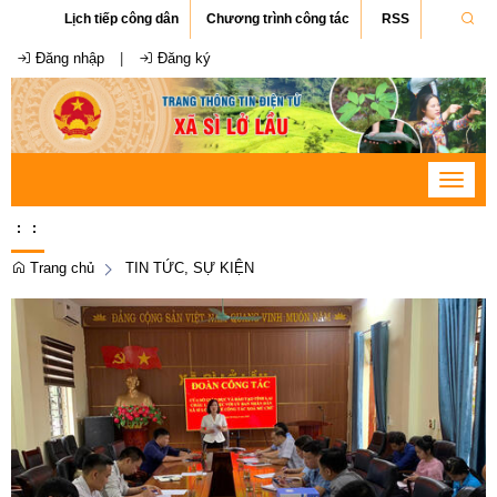
Lịch tiếp công dân
Chương trình công tác
RSS
Đăng nhập
|
Đăng ký
Toggle
navigat
:
:
Trang chủ
TIN TỨC, SỰ KIỆN