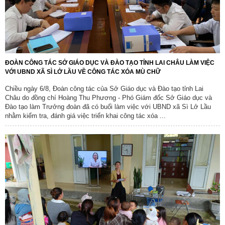
ĐOÀN CÔNG TÁC SỞ GIÁO DỤC VÀ ĐÀO TẠO TỈNH LAI CHÂU LÀM VIỆC
VỚI UBND XÃ SÌ LỞ LẦU VỀ CÔNG TÁC XÓA MÙ CHỮ
Chiều ngày 6/8, Đoàn công tác của Sở Giáo dục và Đào tạo tỉnh Lai
Châu do đồng chí Hoàng Thu Phương - Phó Giám đốc Sở Giáo dục và
Đào tạo làm Trưởng đoàn đã có buổi làm việc với UBND xã Sì Lở Lầu
nhằm kiểm tra, đánh giá việc triển khai công tác xóa ...