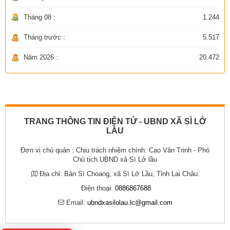
Tháng 08 :
1.244
Tháng trước :
5.517
Năm 2026 :
20.472
TRANG THÔNG TIN ĐIỆN TỬ - UBND XÃ SÌ LỞ
LẦU
Đơn vị chủ quản :
Chịu trách nhiệm chính: Cao Văn Trinh - Phó
Chủ tịch UBND xã Sì Lở lầu
Địa chỉ:
Bản Sì Choang, xã Sì Lở Lầu, Tỉnh Lai Châu.
Điện thoại:
0886867688
Email:
ubndxasilolau.lc@gmail.com