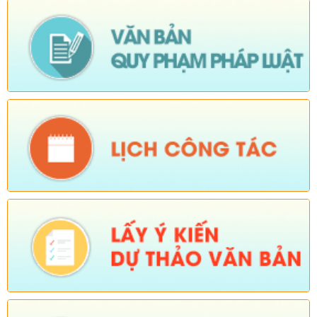
quy định tại Điều 16 và khoản 3 Điều 124 Luật Đất đai)
Ngày ban hành: (05/08/2026)
-
Ngày hiệu lực: (04/08/2026)
Tên:
(Mời dự Hội nghị Báo cáo viên cấp tỉnh thá)
Ngày ban hành: (05/08/2026)
Số:
Số: 1836/UBND-VP
Tên:
(V/v triển khai thực hiện Nghị định số 265/2026/NĐ-CP và
Nghị định số 266/2026/NĐ-CP của Chính phủ về tiết kiệm,
chống lãng phí.)
Ngày ban hành: (05/08/2026)
-
Ngày hiệu lực: (04/08/2026)
Số:
Số: 1839/KH-UBND
Tên:
(KẾ HOẠCH Công tác phổ biến, giáo dục pháp luật 6
tháng cuối năm 2026 trên địa bàn xã Sì Lở Lầu)
Ngày ban hành: (05/08/2026)
-
Ngày hiệu lực: (04/08/2026)
Số:
Số: 1721/KH-UBND
Tên:
(KẾ HOẠCH Tổ chức Hội nghị tổng kết năm học 2025-
2026, triển khai nhiệm vụ năm học 2026-2027)
Ngày ban hành: (04/08/2026)
-
Ngày hiệu lực: (24/07/2026)
Số:
Số: 1805/KH-UBND