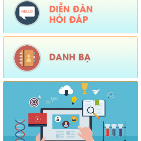
Tên:
(KẾ HOẠCH Thực hiện cao điểm tuyên truyền, vận động
và hỗ trợ Nhân dân thu nhận, kích hoạt tài khoản định danh
điện tử mức độ 2, tích hợp sổ sức khoẻ điện tử, tài khoản an
sinh xã hội trên địa bàn xã Sì Lở Lầu)
Ngày ban hành: (04/08/2026)
-
Ngày hiệu lực: (03/08/2026)