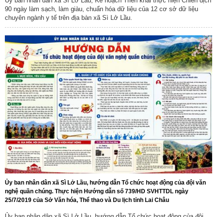
Ủy ban nhân dân xã Sì Lở Lầu, Kế hoạch Triển khai thực hiện Chiến dịch
90 ngày làm sạch, làm giàu, chuẩn hóa dữ liệu của 12 cơ sở dữ liệu
chuyên ngành y tế trên địa bàn xã Sì Lở Lầu.
Ủy ban nhân dân xã Sì Lở Lầu, hướng dẫn Tổ chức hoạt động của đội văn
nghệ quần chúng. Thực hiện Hướng dẫn số 739/HD SVHTTDL ngày
25/7/2019 của Sở Văn hóa, Thể thao và Du lịch tỉnh Lai Châu
Ủy ban nhân dân xã Sì Lở Lầu, hướng dẫn Tổ chức hoạt động của đội