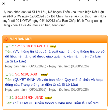
Số:
Số:1860 /UBND-KT
XI
Tên:
(V/v Rà soát các điểm dân cư có nguy cơ sạt lở và lập
Ủy ban nhân dân xã Sì Lở Lầu, Kế hoạch Triển khai thực hiện Kết luận
phương án sơ tán khi cần thiết.)
số 91-KL/TW ngày 12/8/2024 của Bộ Chính trị về tiếp tục thực hiện Nghị
Ngày ban hành: (07/08/2026)
-
Ngày hiệu lực: (06/08/2026)
quyết số 29-NQ/TW ngày 04/11/2013 của Ban Chấp hành Trung ương
Đảng khóa XI về đổi mới căn bản, toàn diện ...
Số:
Số: 1851/UBND-VHXH
Tên:
(V/v thông tin kết quả rà soát các hệ thống thông tin, cơ sở
dữ liệu, nền tảng số được giao quản lý, vận hành trên địa bàn
VĂN BẢN MỚI
xã Sì Lở Lầu)
Ngày ban hành: (06/08/2026)
-
Ngày hiệu lực: (05/08/2026)
Số:
Số: 511/QĐ-BBT
Tên:
(QUYẾT ĐỊNH Về việc ban hành Quy chế tổ chức và hoạt
động của Trang thông tin điện tử xã Sì Lở Lầu)
Ngày ban hành: (06/08/2026)
-
Ngày hiệu lực: (05/08/2026)
Số:
Số:1844 /KH-UBND
Tên:
(KẾ HOẠCH Truyền thông hưởng ứng Tuần lễ Thế giới
Nuôi con bằng sữa mẹ năm 2026)
Ngày ban hành: (05/08/2026)
-
Ngày hiệu lực: (05/08/2026)
Số:
Số:1840 /UBND-KT
Tên:
(V/v rà soát đối tượng để thực hiện chính sách về đất đai