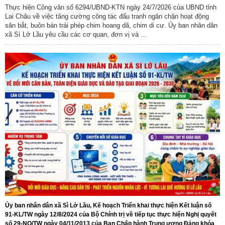
Thực hiện Công văn số 6294/UBND-KTN ngày 24/7/2026 của UBND tỉnh
Lai Châu về việc tăng cường công tác đấu tranh ngăn chặn hoạt động
săn bắt, buôn bán trái phép chim hoang dã, chim di cư. Ủy ban nhân dân
xã Sì Lở Lầu yêu cầu các cơ quan, đơn vị và ...
Số:
Số: 1852/BC-UBND
Tên:
(BÁO CÁO Kết quả rà soát, đề xuất điều chỉnh dự toán
kinh phí thực hiện các dự án, nhiệm vụ khoa học, công nghệ,
đổi mới sáng tạo và chuyển đổi số năm 2026)
Ngày ban hành: (07/08/2026)
-
Ngày hiệu lực: (05/08/2026)
Số:
Số: 1858/UBND-VP
Tên:
(V/v triển khai thực hiện Nghị định số 301/2026/NĐ-CP
ngày 30/7/2026 của Chính phủ)
Ủy ban nhân dân xã Sì Lở Lầu, Kế hoạch Triển khai thực hiện Kết luận số
91-KL/TW ngày 12/8/2024 của Bộ Chính trị về tiếp tục thực hiện Nghị quyết
Ngày ban hành: (07/08/2026)
-
Ngày hiệu lực: (05/08/2026)
số 29-NQ/TW ngày 04/11/2013 của Ban Chấp hành Trung ương Đảng khóa