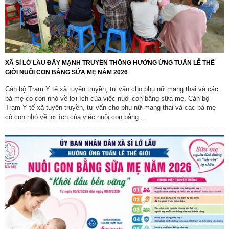
XÃ SÌ LỞ LẦU ĐẨY MẠNH TRUYỀN THÔNG HƯỞNG ỨNG TUẦN LỄ THẾ
GIỚI NUÔI CON BẰNG SỮA MẸ NĂM 2026
Cán bộ Trạm Y tế xã tuyên truyền, tư vấn cho phụ nữ mang thai và các
bà mẹ có con nhỏ về lợi ích của việc nuôi con bằng sữa mẹ. Cán bộ
Trạm Y tế xã tuyên truyền, tư vấn cho phụ nữ mang thai và các bà mẹ
có con nhỏ về lợi ích của việc nuôi con bằng ...