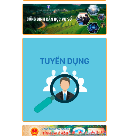
kiệm, chống lãng phí.)
Ngày ban hành: (05/08/2026)
-
Ngày hiệu
lực: (04/08/2026)
Số:
Số: 1839/KH-UBND
Tên:
(KẾ HOẠCH Công tác phổ biến,
giáo dục pháp luật 6 tháng cuối năm
2026 trên địa bàn xã Sì Lở Lầu)
Ngày ban hành: (05/08/2026)
-
Ngày hiệu
lực: (04/08/2026)
Số:
Số: 1721/KH-UBND
Tên:
(KẾ HOẠCH Tổ chức Hội nghị tổng
kết năm học 2025-2026, triển khai
nhiệm vụ năm học 2026-2027)
Ngày ban hành: (04/08/2026)
-
Ngày hiệu
lực: (24/07/2026)