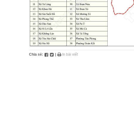
Chia sẻ:
|
In bài viết