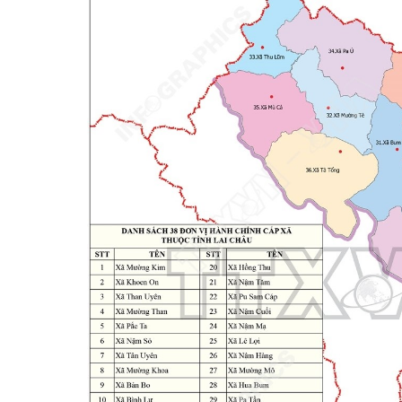
Tổ chức khác
Đảng ủy xã
Ủy ban kiểm tra 
Ban xây dựng đả