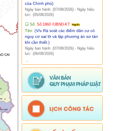
lực: (05/08/2026)
Báo cáo, số liệu thống kê
Số:
Số:1860 /UBND-KT
Tên:
(V/v Rà soát các điểm dân cư có
Văn bản quy phạm pháp luật
nguy cơ sạt lở và lập phương án sơ tán
khi cần thiết.)
Lịch công tác
Ngày ban hành: (07/08/2026)
-
Ngày hiệu
lực: (06/08/2026)
Kết quả chương trình, đề tài khoa học
Số:
Số: 1851/UBND-VHXH
Tên:
(V/v thông tin kết quả rà soát các
hệ thống thông tin, cơ sở dữ liệu, nền
tảng số được giao quản lý, vận hành
trên địa bàn xã Sì Lở Lầu)
Ngày ban hành: (06/08/2026)
-
Ngày hiệu
lực: (05/08/2026)
Số:
Số: 511/QĐ-BBT
Tên:
(QUYẾT ĐỊNH Về việc ban hành
Quy chế tổ chức và hoạt động của
Trang thông tin điện tử xã Sì Lở Lầu)
Ngày ban hành: (06/08/2026)
-
Ngày hiệu
lực: (05/08/2026)