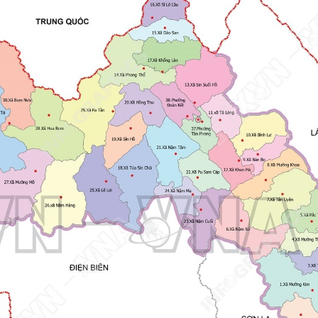
Người tốt , việc tốt
Chương trình công tác, giấy mời
Chứng khoán
Chiến lược, kế hoạch, quy hoạch
Đảng ủy xã
Đảng ủy
Hoạt động của Đảng ủy xã
HĐND xã
ng
Hoạt động của HĐND xã
UBND xã
Hoạt động của UBND xã
UBND tỉnh Lai Châu
Chuyển đổi số và bình dân học vụ số
Lịch tiếp công dân
Người tốt - việc tốt
Đất Đai
Hoạt động của lãnh đạo
Giấy mời
Thông tin Kinh tế
Thể thao
Cải cách hành chính