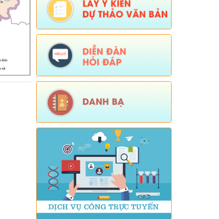
Số:
Số:1844 /KH-UBND
Tên:
(KẾ HOẠCH Truyền thông hưởng
ứng Tuần lễ Thế giới Nuôi con bằng
sữa mẹ năm 2026)
Ngày ban hành: (05/08/2026)
-
Ngày hiệu
lực: (05/08/2026)
Số:
Số:1840 /UBND-KT
Tên:
(V/v rà soát đối tượng để thực hiện
chính sách về đất đai quy định tại Điều
16 và khoản 3 Điều 124 Luật Đất đai)
Ngày ban hành: (05/08/2026)
-
Ngày hiệu
lực: (04/08/2026)
Tên:
(Mời dự Hội nghị Báo cáo viên cấp
tỉnh thá)
Ngày ban hành: (05/08/2026)
Số:
Số: 1836/UBND-VP
Tên:
(V/v triển khai thực hiện Nghị định
số 265/2026/NĐ-CP và Nghị định số
266/2026/NĐ-CP của Chính phủ về tiết