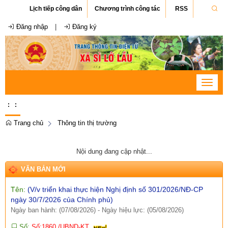
Lịch tiếp công dân
Chương trình công tác
RSS
Đăng nhập
|
Đăng ký
Số:
Số:1862 /KH-UBND
Tên:
(KẾ HOẠCH Tuyên truyền ứng dụng khoa học, công nghệ
và đổi mới sáng tạo trên địa bàn xã Sì Lở Lầu giai đoạn 2026 -
Toggle
2030)
navigat
Ngày ban hành: (07/08/2026)
-
Ngày hiệu lực: (06/08/2026)
:
:
Số:
Số: 1852/BC-UBND
Tên:
(BÁO CÁO Kết quả rà soát, đề xuất điều chỉnh dự toán
Trang chủ
Thông tin thị trường
kinh phí thực hiện các dự án, nhiệm vụ khoa học, công nghệ,
đổi mới sáng tạo và chuyển đổi số năm 2026)
Nội dung đang cập nhật...
Ngày ban hành: (07/08/2026)
-
Ngày hiệu lực: (05/08/2026)
VĂN BẢN MỚI
Số:
Số: 1858/UBND-VP
Tên:
(V/v triển khai thực hiện Nghị định số 301/2026/NĐ-CP
ngày 30/7/2026 của Chính phủ)
Ngày ban hành: (07/08/2026)
-
Ngày hiệu lực: (05/08/2026)
Số:
Số:1860 /UBND-KT