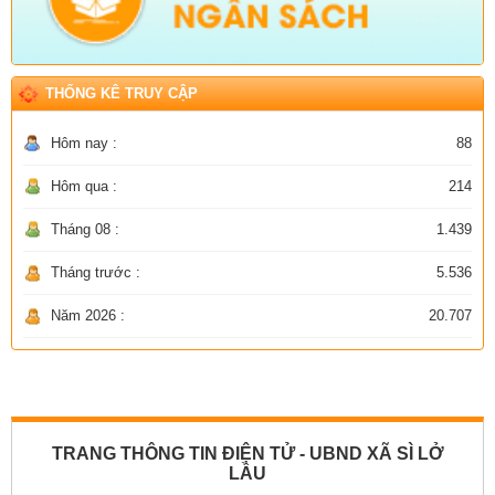
THỐNG KÊ TRUY CẬP
Hôm nay :
88
Hôm qua :
214
Tháng 08 :
1.439
Tháng trước :
5.536
Năm 2026 :
20.707
TRANG THÔNG TIN ĐIỆN TỬ - UBND XÃ SÌ LỞ
LẦU