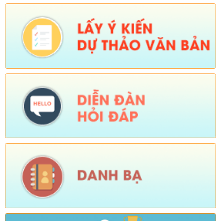
Tên:
(Mời dự Hội nghị Báo cáo viên cấp tỉnh thá)
Ngày ban hành: (05/08/2026)
Số:
Số: 1836/UBND-VP
Tên:
(V/v triển khai thực hiện Nghị định số 265/2026/NĐ-CP và
Nghị định số 266/2026/NĐ-CP của Chính phủ về tiết kiệm,
chống lãng phí.)
Ngày ban hành: (05/08/2026)
-
Ngày hiệu lực: (04/08/2026)
Số:
Số: 1839/KH-UBND
Tên:
(KẾ HOẠCH Công tác phổ biến, giáo dục pháp luật 6
tháng cuối năm 2026 trên địa bàn xã Sì Lở Lầu)
Ngày ban hành: (05/08/2026)
-
Ngày hiệu lực: (04/08/2026)
Số:
Số: 1721/KH-UBND
Tên:
(KẾ HOẠCH Tổ chức Hội nghị tổng kết năm học 2025-
2026, triển khai nhiệm vụ năm học 2026-2027)
Ngày ban hành: (04/08/2026)
-
Ngày hiệu lực: (24/07/2026)