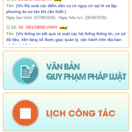
Tên:
(V/v Rà soát các điểm dân cư có nguy cơ sạt lở và lập
phương án sơ tán khi cần thiết.)
Ngày ban hành: (07/08/2026)
-
Ngày hiệu lực: (06/08/2026)
Số:
Số: 1851/UBND-VHXH
Tên:
(V/v thông tin kết quả rà soát các hệ thống thông tin, cơ sở
dữ liệu, nền tảng số được giao quản lý, vận hành trên địa bàn
xã Sì Lở Lầu)
Ngày ban hành: (06/08/2026)
-
Ngày hiệu lực: (05/08/2026)
Số:
Số: 511/QĐ-BBT
Tên:
(QUYẾT ĐỊNH Về việc ban hành Quy chế tổ chức và hoạt
động của Trang thông tin điện tử xã Sì Lở Lầu)
Ngày ban hành: (06/08/2026)
-
Ngày hiệu lực: (05/08/2026)
Số:
Số:1844 /KH-UBND
Tên:
(KẾ HOẠCH Truyền thông hưởng ứng Tuần lễ Thế giới
Nuôi con bằng sữa mẹ năm 2026)
Ngày ban hành: (05/08/2026)
-
Ngày hiệu lực: (05/08/2026)
Số:
Số:1840 /UBND-KT
Tên:
(V/v rà soát đối tượng để thực hiện chính sách về đất đai
quy định tại Điều 16 và khoản 3 Điều 124 Luật Đất đai)
Ngày ban hành: (05/08/2026)
-
Ngày hiệu lực: (04/08/2026)